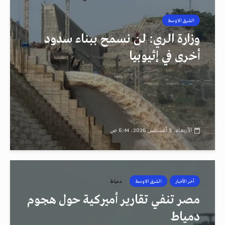
الشرق الاوسط
رصد
وزارة الري: لن نسمح ببناء سدود
أخرى في إثيوبيا
الأربعاء، 5 أغسطس 2026، 6:44 ص
أخر الأخبار
الشرق الاوسط
دمياط
مصر تنفي تقارير أميركية حول هجوم
دمياط