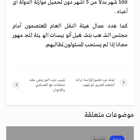
100 شهر بدلاً من 5 أشهر دون تحميل موازنة الدولة أى
أعباء .
كما هدد عمال هيئة النقل العام المعتصمون أمام
مجلس الشعب بتشغيل أتوبيسات الهيئة للجمهور
مجانا إذا لم يستجب المسئولون لمطالبهم.
لجنة جرد قصورالرئاسة: تراث
رئيس حزب النور ينفى عقد
الشعب المصرى لم يُنهب
صفقات مع العسكري
والإخوان
موضوعات متعلقة
سياسة
اليونيسيف