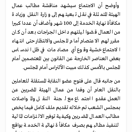
وأوضح أن الاجتماع سيشهد مناقشة مطالب عمال
الهيئة المتمثلة في نقل تبعيتهم إلى وزارة النقل وزيادة
مكافأة نهاية الخدمة إلى 100 شهر وأضاف أن عددا كبيرا
من العمال قضوا ليلتهم داخل الجراجات بعد أن كان
مقرر لهم الاعتصام أمام المجلس والانتظار حتى انتهاء
الاجتماع خشية وقوع أي مصادمات في ظل اندساس
بعض العناصر الخارجة عن القانون بين المعتصمين أمام
المجلس بالأمس كذلك مبيت الألتراس أمام المجلس.
من جانبه قال على فتوح عضو النقابة المستقلة للعاملين
بالنقل العام أن وفدا من عمال الهيئة المضربين عن
العمل عقدوا اجتماع مع لجنة النقل والمواصلات
بمجلس الشعب تم خلاله تقديم ملف كامل فيما يخص
مطالب العمال المضربين وكيفية توفير الالتزامات المالية
لتنفيذ مطالبهم بصرف مكافأة نهائية الخدمة بواقع