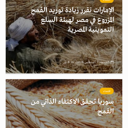
الإمارات تقرر زيادة توريد القمح
المزروع في مصر لهيئة السلع
التموينية المصرية
الجمعة، 7 أغسطس 2026، 6:31 ص
اقتصاد
القمح
سوريا تحقق الاكتفاء الذاتي من
القمح