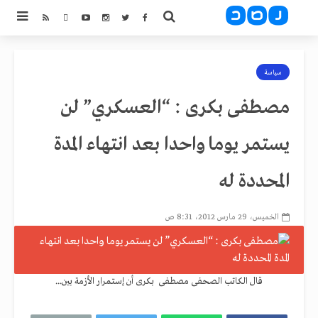
سياسة
مصطفى بكرى : “العسكري” لن
يستمر يوما واحدا بعد انتهاء المدة
المحددة له
الخميس، 29 مارس 2012، 8:31 ص
قال الكاتب الصحفى مصطفى بكرى أن إستمرار الأزمة بين...