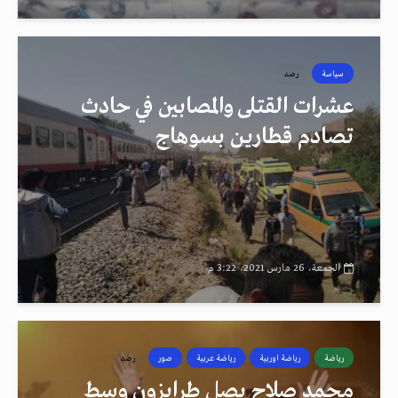
سياسة
رصد
عشرات القتلى والمصابين في حادث
تصادم قطارين بسوهاج
الجمعة، 26 مارس 2021، 3:22 م
رياضة
رياضة اوربية
رياضة عربية
صور
رصد
محمد صلاح يصل طرابزون وسط