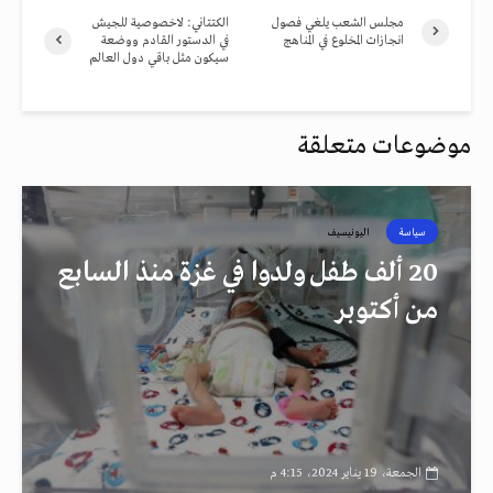
مجلس الشعب يلغي فصول
الكتتاني: لاخصوصية للجيش
انجازات المخلوع في المناهج
في الدستور القادم ووضعة
سيكون مثل باقي دول العالم
موضوعات متعلقة
سياسة
اليونيسيف
20 ألف طفل ولدوا في غزة منذ السابع
من أكتوبر
الجمعة، 19 يناير 2024، 4:15 م