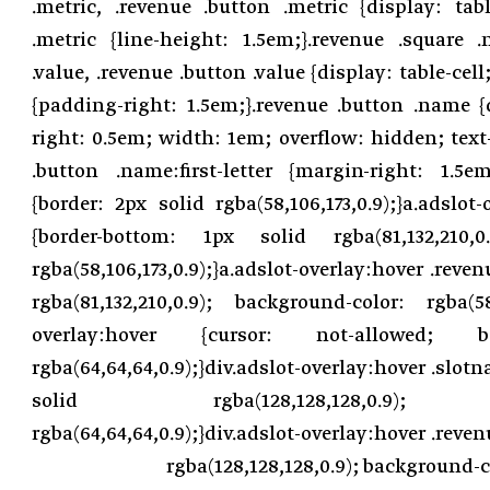
.metric, .revenue .button .metric {display: tab
.metric {line-height: 1.5em;}.revenue .square 
.value, .revenue .button .value {display: table-cel
{padding-right: 1.5em;}.revenue .button .name {
right: 0.5em; width: 1em; overflow: hidden; text-
.button .name:first-letter {margin-right: 1.5em
{border: 2px solid rgba(58,106,173,0.9);}a.adslot
{border-bottom: 1px solid rgba(81,132,210,0
rgba(58,106,173,0.9);}a.adslot-overlay:hover .reven
rgba(81,132,210,0.9); background-color: rgba(58,1
overlay:hover {cursor: not-allowed;
rgba(64,64,64,0.9);}div.adslot-overlay:hover .slot
solid rgba(128,128,128,0.9); ba
rgba(64,64,64,0.9);}div.adslot-overlay:hover .reven
rgba(128,128,128,0.9); background-co