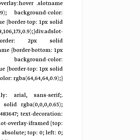
-overlay:hover .slotname
.9); background-color:
ue {border-top: 1px solid
06,173,0.9);}div.adslot-
 border: 2px solid
name {border-bottom: 1px
ckground-color:
ue {border-top: 1px solid
lor: rgba(64,64,64,0.9);}
ly: arial, sans-serif;
 solid rgba(0,0,0,0.65);
483647; text-decoration:
lot-overlay-iframed {top:
absolute; top: 0; left: 0;