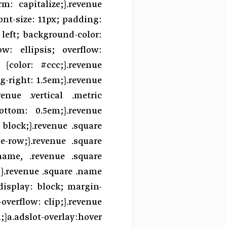
rm: capitalize;}.revenue
font-size: 11px; padding:
 left; background-color:
low: ellipsis; overflow:
{color: #ccc;}.revenue
g-right: 1.5em;}.revenue
enue .vertical .metric
ottom: 0.5em;}.revenue
: block;}.revenue .square
le-row;}.revenue .square
.name, .revenue .square
l;}.revenue .square .name
display: block; margin-
overflow: clip;}.revenue
;}a.adslot-overlay:hover