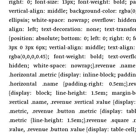
right: 0; font-size: 13px; font-weight: bold; 
vertical-align: middle; background-color: rgba(0,0
ellipsis; white-space: nowrap; overflow: hidden
align: left; text-decoration: none; text-transfo
{position: absolute; bottom: 0; left: 0; right: 0; 
3px 0 3px 6px; vertial-align: middle; text-align:
rgba(0,0,0,0.45); font-weight: bold; text-overf
hidden; white-space: nowrap;}.revenue .name 
.horizontal .metric {display: inline-block; paddin
.horizontal .name {padding-right: 0.5em;}.rev
{display: block; line-height: 1.5em; margin-b
.vertical .name, .revenue .vertical .value {display
.metric, .revenue .button .metric {display: tab
.metric {line-height: 1.5em;}.revenue .square 
.value, .revenue .button .value {display: table-cel