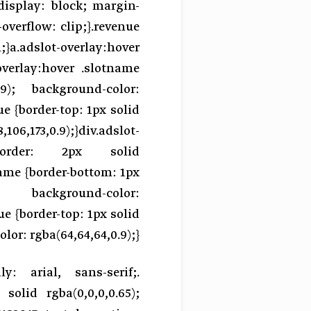
display: block; margin-
overflow: clip;}.revenue
;}a.adslot-overlay:hover
-overlay:hover .slotname
.9); background-color:
ue {border-top: 1px solid
06,173,0.9);}div.adslot-
 border: 2px solid
name {border-bottom: 1px
ckground-color:
ue {border-top: 1px solid
lor: rgba(64,64,64,0.9);}
ly: arial, sans-serif;
 solid rgba(0,0,0,0.65);