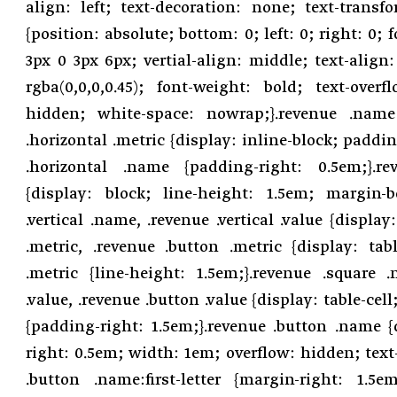
align: left; text-decoration: none; text-transfo
{position: absolute; bottom: 0; left: 0; right: 0; 
3px 0 3px 6px; vertial-align: middle; text-align:
rgba(0,0,0,0.45); font-weight: bold; text-overf
hidden; white-space: nowrap;}.revenue .name 
.horizontal .metric {display: inline-block; paddin
.horizontal .name {padding-right: 0.5em;}.rev
{display: block; line-height: 1.5em; margin-b
.vertical .name, .revenue .vertical .value {display
.metric, .revenue .button .metric {display: tab
.metric {line-height: 1.5em;}.revenue .square 
.value, .revenue .button .value {display: table-cel
{padding-right: 1.5em;}.revenue .button .name {
right: 0.5em; width: 1em; overflow: hidden; text-
.button .name:first-letter {margin-right: 1.5em