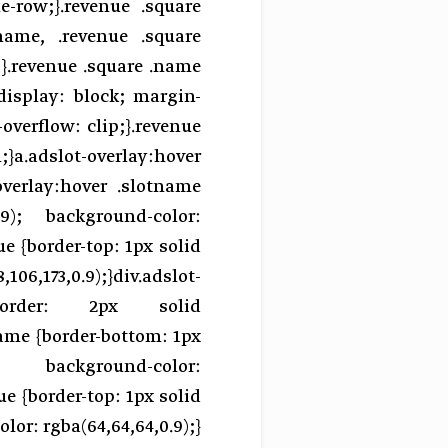
le-row;}.revenue .square
.name, .revenue .square
l;}.revenue .square .name
display: block; margin-
overflow: clip;}.revenue
;}a.adslot-overlay:hover
-overlay:hover .slotname
.9); background-color:
ue {border-top: 1px solid
06,173,0.9);}div.adslot-
 border: 2px solid
name {border-bottom: 1px
ckground-color:
ue {border-top: 1px solid
lor: rgba(64,64,64,0.9);}