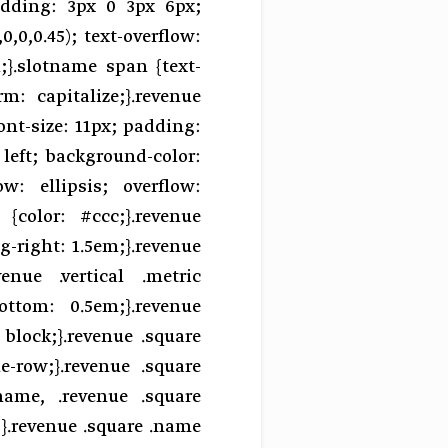
padding: 3px 0 3px 6px;
,0,0.45); text-overflow:
;}.slotname span {text-
rm: capitalize;}.revenue
font-size: 11px; padding:
 left; background-color:
low: ellipsis; overflow:
{color: #ccc;}.revenue
g-right: 1.5em;}.revenue
enue .vertical .metric
ottom: 0.5em;}.revenue
: block;}.revenue .square
le-row;}.revenue .square
.name, .revenue .square
l;}.revenue .square .name