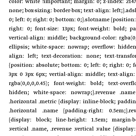
color: white !important; margin: 0; z-index: 2147
none; box-sizing: border-box; text-align: left;}.ads
0; left: 0; right: 0; bottom: 0;}.slotname {position: 
right: 0; font-size: 13px; font-weight: bold; 
vertical-align: middle; background-color: rgba(0,0
ellipsis; white-space: nowrap; overflow: hidden
align: left; text-decoration: none; text-transfo
{position: absolute; bottom: 0; left: 0; right: 0; 
3px 0 3px 6px; vertial-align: middle; text-align:
rgba(0,0,0,0.45); font-weight: bold; text-overf
hidden; white-space: nowrap;}.revenue .name 
.horizontal .metric {display: inline-block; paddin
.horizontal .name {padding-right: 0.5em;}.rev
{display: block; line-height: 1.5em; margin-b
.vertical .name, .revenue .vertical .value {display