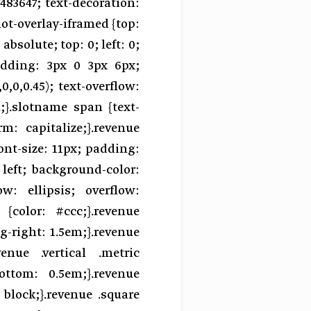
483647; text-decoration:
lot-overlay-iframed {top:
absolute; top: 0; left: 0;
padding: 3px 0 3px 6px;
,0,0.45); text-overflow:
;}.slotname span {text-
rm: capitalize;}.revenue
font-size: 11px; padding:
 left; background-color:
low: ellipsis; overflow:
{color: #ccc;}.revenue
g-right: 1.5em;}.revenue
enue .vertical .metric
ottom: 0.5em;}.revenue
: block;}.revenue .square