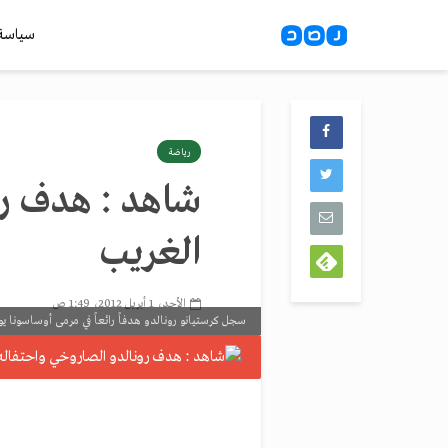
سياسة
رياضة
شاهد : هدف رو
الغريب
الأحد، 1 أبريل 2012، 1:49 ص
سجل كرستيانو رونالدو هدفاً رائعاً في مرمى أوساسونا يوم