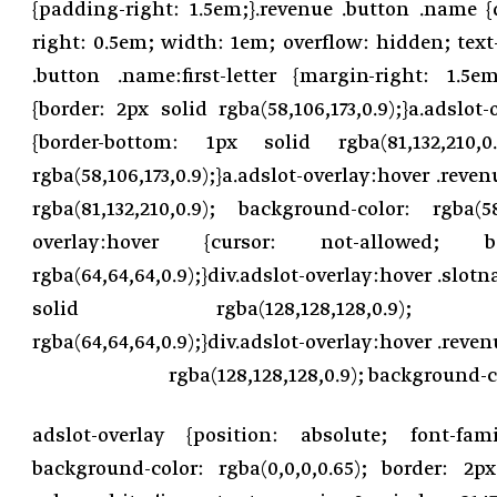
{padding-right: 1.5em;}.revenue .button .name {
right: 0.5em; width: 1em; overflow: hidden; text-
.button .name:first-letter {margin-right: 1.5em
{border: 2px solid rgba(58,106,173,0.9);}a.adslot
{border-bottom: 1px solid rgba(81,132,210,0
rgba(58,106,173,0.9);}a.adslot-overlay:hover .reven
rgba(81,132,210,0.9); background-color: rgba(58,1
overlay:hover {cursor: not-allowed;
rgba(64,64,64,0.9);}div.adslot-overlay:hover .slot
solid rgba(128,128,128,0.9); ba
rgba(64,64,64,0.9);}div.adslot-overlay:hover .reven
rgba(128,128,128,0.9); background-co
.adslot-overlay {position: absolute; font-fami
background-color: rgba(0,0,0,0.65); border: 2px