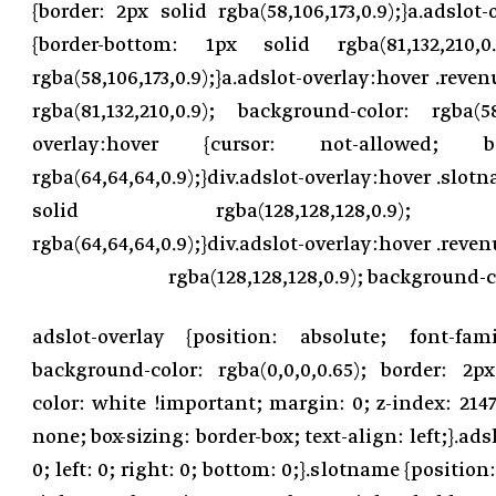
{border: 2px solid rgba(58,106,173,0.9);}a.adslot
{border-bottom: 1px solid rgba(81,132,210,0
rgba(58,106,173,0.9);}a.adslot-overlay:hover .reven
rgba(81,132,210,0.9); background-color: rgba(58,1
overlay:hover {cursor: not-allowed;
rgba(64,64,64,0.9);}div.adslot-overlay:hover .slot
solid rgba(128,128,128,0.9); ba
rgba(64,64,64,0.9);}div.adslot-overlay:hover .reven
rgba(128,128,128,0.9); background-co
.adslot-overlay {position: absolute; font-fami
background-color: rgba(0,0,0,0.65); border: 2px
color: white !important; margin: 0; z-index: 2147
none; box-sizing: border-box; text-align: left;}.ads
0; left: 0; right: 0; bottom: 0;}.slotname {position: 