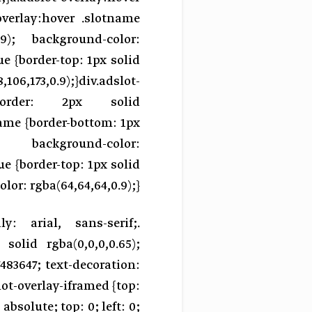
-overlay:hover .slotname
.9); background-color:
ue {border-top: 1px solid
06,173,0.9);}div.adslot-
 border: 2px solid
name {border-bottom: 1px
ckground-color:
ue {border-top: 1px solid
lor: rgba(64,64,64,0.9);}
ly: arial, sans-serif;
 solid rgba(0,0,0,0.65);
483647; text-decoration:
lot-overlay-iframed {top:
absolute; top: 0; left: 0;