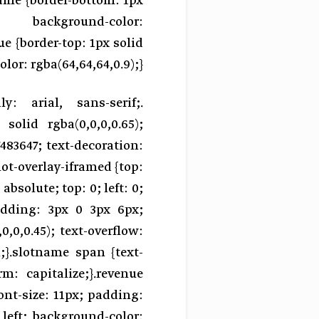
name {border-bottom: 1px
ckground-color:
ue {border-top: 1px solid
lor: rgba(64,64,64,0.9);}
ly: arial, sans-serif;
 solid rgba(0,0,0,0.65);
483647; text-decoration:
lot-overlay-iframed {top:
absolute; top: 0; left: 0;
padding: 3px 0 3px 6px;
,0,0.45); text-overflow:
;}.slotname span {text-
rm: capitalize;}.revenue
font-size: 11px; padding:
 left; background-color: