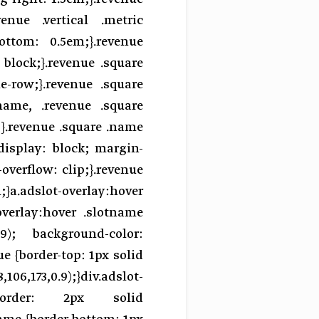
enue .vertical .metric
ottom: 0.5em;}.revenue
: block;}.revenue .square
le-row;}.revenue .square
.name, .revenue .square
l;}.revenue .square .name
display: block; margin-
overflow: clip;}.revenue
;}a.adslot-overlay:hover
-overlay:hover .slotname
.9); background-color:
ue {border-top: 1px solid
06,173,0.9);}div.adslot-
 border: 2px solid