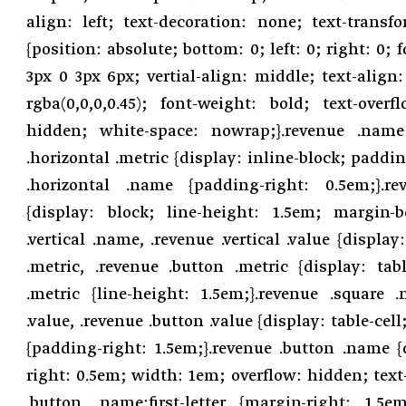
align: left; text-decoration: none; text-transfo
{position: absolute; bottom: 0; left: 0; right: 0; 
3px 0 3px 6px; vertial-align: middle; text-align:
rgba(0,0,0,0.45); font-weight: bold; text-overf
hidden; white-space: nowrap;}.revenue .name 
.horizontal .metric {display: inline-block; paddin
.horizontal .name {padding-right: 0.5em;}.rev
{display: block; line-height: 1.5em; margin-b
.vertical .name, .revenue .vertical .value {display
.metric, .revenue .button .metric {display: tab
.metric {line-height: 1.5em;}.revenue .square 
.value, .revenue .button .value {display: table-cel
{padding-right: 1.5em;}.revenue .button .name {
right: 0.5em; width: 1em; overflow: hidden; text-
.button .name:first-letter {margin-right: 1.5em