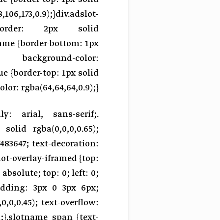
06,173,0.9);}div.adslot-
 border: 2px solid
name {border-bottom: 1px
ckground-color:
ue {border-top: 1px solid
lor: rgba(64,64,64,0.9);}
ly: arial, sans-serif;
 solid rgba(0,0,0,0.65);
483647; text-decoration:
lot-overlay-iframed {top:
absolute; top: 0; left: 0;
padding: 3px 0 3px 6px;
,0,0.45); text-overflow:
;}.slotname span {text-