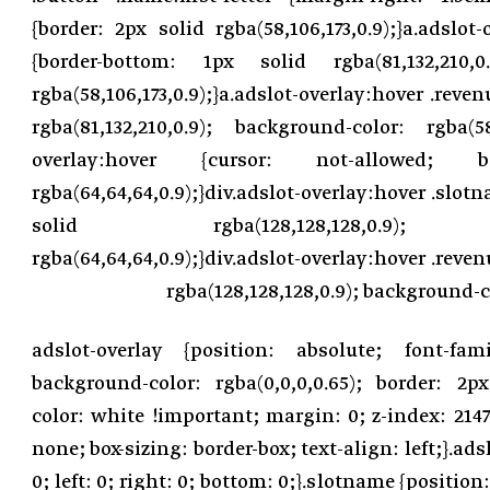
{border: 2px solid rgba(58,106,173,0.9);}a.adslot
{border-bottom: 1px solid rgba(81,132,210,0
rgba(58,106,173,0.9);}a.adslot-overlay:hover .reven
rgba(81,132,210,0.9); background-color: rgba(58,1
overlay:hover {cursor: not-allowed;
rgba(64,64,64,0.9);}div.adslot-overlay:hover .slot
solid rgba(128,128,128,0.9); ba
rgba(64,64,64,0.9);}div.adslot-overlay:hover .reven
rgba(128,128,128,0.9); background-co
.adslot-overlay {position: absolute; font-fami
background-color: rgba(0,0,0,0.65); border: 2px
color: white !important; margin: 0; z-index: 2147
none; box-sizing: border-box; text-align: left;}.ads
0; left: 0; right: 0; bottom: 0;}.slotname {position: 