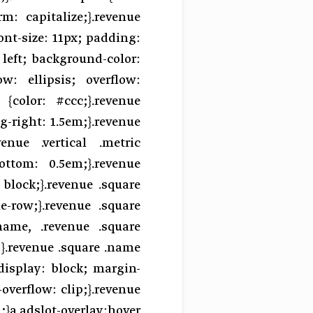
rm: capitalize;}.revenue
font-size: 11px; padding:
 left; background-color:
low: ellipsis; overflow:
{color: #ccc;}.revenue
g-right: 1.5em;}.revenue
enue .vertical .metric
ottom: 0.5em;}.revenue
: block;}.revenue .square
le-row;}.revenue .square
.name, .revenue .square
l;}.revenue .square .name
display: block; margin-
overflow: clip;}.revenue
;}a.adslot-overlay:hover