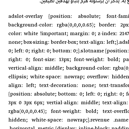
لغ به. يذكر أن برشلونة هزم بلباو بهدفين نظيفين.
.adslot-overlay {position: absolute; font-fami
background-color: rgba(0,0,0,0.65); border: 2px
color: white !important; margin: 0; z-index: 2147
none; box-sizing: border-box; text-align: left;}.ads
0; left: 0; right: 0; bottom: 0;}.slotname {position: 
right: 0; font-size: 13px; font-weight: bold; 
vertical-align: middle; background-color: rgba(0,0
ellipsis; white-space: nowrap; overflow: hidden
align: left; text-decoration: none; text-transfo
{position: absolute; bottom: 0; left: 0; right: 0; 
3px 0 3px 6px; vertial-align: middle; text-align:
rgba(0,0,0,0.45); font-weight: bold; text-overf
hidden; white-space: nowrap;}.revenue .name 
.horizontal .metric {display: inline-block; paddin