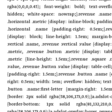
rgba(0,0,0,0.45); font-weight: bold; text-overf
hidden; white-space: nowrap;}.revenue .name 
.horizontal .metric {display: inline-block; paddin
.horizontal .name {padding-right: 0.5em;}.rev
{display: block; line-height: 1.5em; margin-b
.vertical .name, .revenue .vertical .value {display
.metric, .revenue .button .metric {display: tab
.metric {line-height: 1.5em;}.revenue .square 
.value, .revenue .button .value {display: table-cel
{padding-right: 1.5em;}.revenue .button .name {
right: 0.5em; width: 1em; overflow: hidden; text-
.button .name:first-letter {margin-right: 1.5em
{border: 2px solid rgba(58,106,173,0.9);}a.adslot
{border-bottom: 1px solid rgba(81,132,210,0
rgba(58,106,173,0.9);}a.adslot-overlay:hover .reven