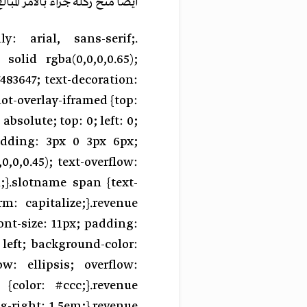
أيضاً منح ركلة جزاء بالأمر المبا
ly: arial, sans-serif;
 solid rgba(0,0,0,0.65);
483647; text-decoration:
lot-overlay-iframed {top:
absolute; top: 0; left: 0;
padding: 3px 0 3px 6px;
,0,0.45); text-overflow:
;}.slotname span {text-
rm: capitalize;}.revenue
font-size: 11px; padding:
 left; background-color:
low: ellipsis; overflow:
{color: #ccc;}.revenue
g-right: 1.5em;}.revenue