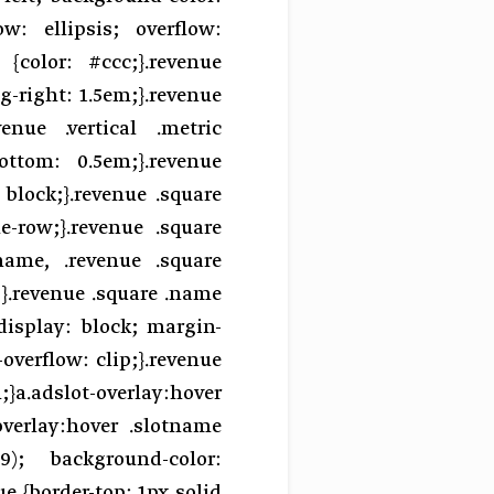
low: ellipsis; overflow:
{color: #ccc;}.revenue
g-right: 1.5em;}.revenue
enue .vertical .metric
ottom: 0.5em;}.revenue
: block;}.revenue .square
le-row;}.revenue .square
.name, .revenue .square
l;}.revenue .square .name
display: block; margin-
overflow: clip;}.revenue
;}a.adslot-overlay:hover
-overlay:hover .slotname
.9); background-color:
ue {border-top: 1px solid