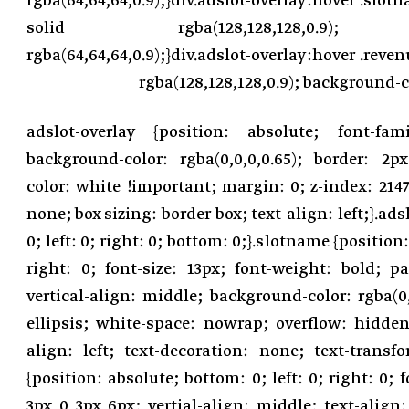
rgba(64,64,64,0.9);}div.adslot-overlay:hover .slot
solid rgba(128,128,128,0.9); ba
rgba(64,64,64,0.9);}div.adslot-overlay:hover .reven
rgba(128,128,128,0.9); background-co
.adslot-overlay {position: absolute; font-fami
background-color: rgba(0,0,0,0.65); border: 2px
color: white !important; margin: 0; z-index: 2147
none; box-sizing: border-box; text-align: left;}.ads
0; left: 0; right: 0; bottom: 0;}.slotname {position: 
right: 0; font-size: 13px; font-weight: bold; 
vertical-align: middle; background-color: rgba(0,0
ellipsis; white-space: nowrap; overflow: hidden
align: left; text-decoration: none; text-transfo
{position: absolute; bottom: 0; left: 0; right: 0; 
3px 0 3px 6px; vertial-align: middle; text-align: