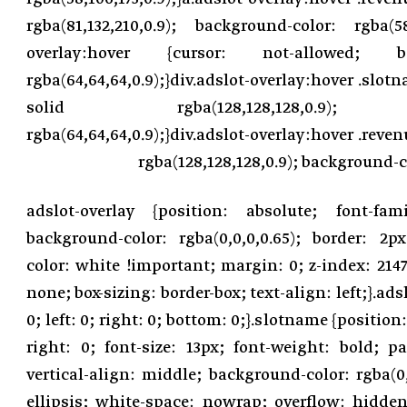
rgba(81,132,210,0.9); background-color: rgba(58,1
overlay:hover {cursor: not-allowed;
rgba(64,64,64,0.9);}div.adslot-overlay:hover .slot
solid rgba(128,128,128,0.9); ba
rgba(64,64,64,0.9);}div.adslot-overlay:hover .reven
rgba(128,128,128,0.9); background-co
.adslot-overlay {position: absolute; font-fami
background-color: rgba(0,0,0,0.65); border: 2px
color: white !important; margin: 0; z-index: 2147
none; box-sizing: border-box; text-align: left;}.ads
0; left: 0; right: 0; bottom: 0;}.slotname {position: 
right: 0; font-size: 13px; font-weight: bold; 
vertical-align: middle; background-color: rgba(0,0
ellipsis; white-space: nowrap; overflow: hidden