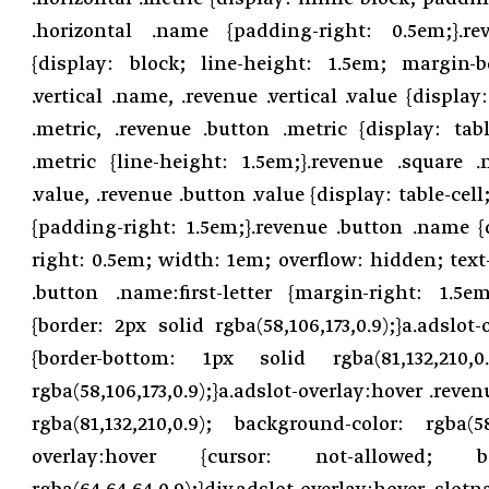
.horizontal .name {padding-right: 0.5em;}.rev
{display: block; line-height: 1.5em; margin-b
.vertical .name, .revenue .vertical .value {display
.metric, .revenue .button .metric {display: tab
.metric {line-height: 1.5em;}.revenue .square 
.value, .revenue .button .value {display: table-cel
{padding-right: 1.5em;}.revenue .button .name {
right: 0.5em; width: 1em; overflow: hidden; text-
.button .name:first-letter {margin-right: 1.5em
{border: 2px solid rgba(58,106,173,0.9);}a.adslot
{border-bottom: 1px solid rgba(81,132,210,0
rgba(58,106,173,0.9);}a.adslot-overlay:hover .reven
rgba(81,132,210,0.9); background-color: rgba(58,1
overlay:hover {cursor: not-allowed;