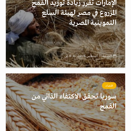
الإمارات تقرر زيادة توريد القمح
المزروع في مصر لهيئة السلع
التموينية المصرية
الجمعة، 7 أغسطس 2026، 6:31 ص
اقتصاد
القمح
سوريا تحقق الاكتفاء الذاتي من
القمح