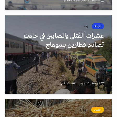
الجمعة، 19 يناير 2024، 4:15 م
سياسة
رصد
عشرات القتلى والمصابين في حادث
تصادم قطارين بسوهاج
الجمعة، 26 مارس 2021، 3:22 م
اقتصاد
الإمارات