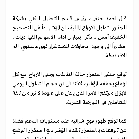
قال احمد حنفى، رئيس قسم التحليل الفني بشركة
الجذور لتداول الاوراق المالية، ان المؤشر بدأ فى التصحيح
الخفيف أمس متأثرا بتباين اداء الاسهم القياديات،
مشيراً الى وجود محاولات للاستقرار فوق مستوي الـ5
الاف نقطة.
توقع حنفى استمرار حالة التذبذب وجنى الارباح مع كل
ارتفاع يحققه المؤشر، لافتا الى ان حجم التداول اليومي
لايزال مرتفع الامر الذى يدل على عودة كثير من ثقة
المتعاملين فى البورصة المصرية.
كما توقع ظهور قوي شرائية عند مستويات الدعم فضلا
عن توقعات باستمرار تقدم المؤشر مع استقرار الوضع