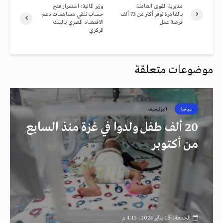
مديرية القوى العاملة
وزير المالية: استمرار فتح
بالقاهرة توفر أكثر من 73 ألف
حساب تلقي مساهمات دعم
فرصة عمل
الاقتصاد المصري بالبنك
المركزي
موضوعات متعلقة
سياسة
اليونيسيف
20 ألف طفل ولدوا في غزة منذ السابع
من أكتوبر
الجمعة، 19 يناير 2024، 4:15 م