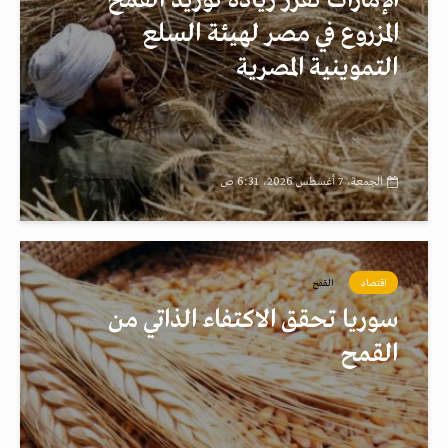
الإمارات تقرر زيادة توريد القمح
المزروع في مصر لهيئة السلع
التموينية المصرية
الجمعة، 7 أغسطس 2026، 6:31 ص
اقتصاد
القمح
سوريا تحقق الاكتفاء الذاتي من
القمح