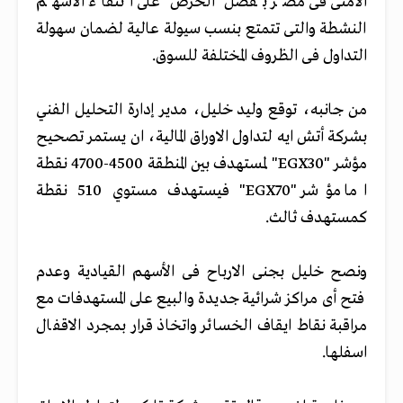
الامنى فى مصر بفضل الحرص على انتقاء الاسهم
النشطة والتى تتمتع بنسب سيولة عالية لضمان سهولة
التداول فى الظروف المختلفة للسوق.
من جانبه، توقع وليد خليل، مدير إدارة التحليل الفني
بشركة أتش ايه لتداول الاوراق المالية، ان يستمر تصحيح
مؤشر "EGX30" لمستهدف بين المنطقة 4500-4700 نقطة
اما مؤشر "EGX70" فيستهدف مستوي 510 نقطة
كمستهدف ثالث.
ونصح خليل بجنى الارباح فى الأسهم القيادية وعدم
فتح أى مراكز شرائية جديدة والبيع على المستهدفات مع
مراقبة نقاط ايقاف الخسائر واتخاذ قرار بمجرد الاقفال
اسفلها.