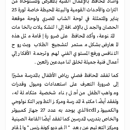
وأشاد المحافظ بالإعمال الفنية بالمعرض والمستوحاة من
التراث والأحداث القومية والبيئة المحيطة خاصة ثورة 25
يناير والمتمثلة في لوحة الشاب المصري ولوحة موقعة
الحصان والجمل بالإضافة إلي التشكيلات بالخامات
المتنوعة، وأكد المحافظ على ضرورة إقامة مثل هذه
المعارض بشكل مستمر لتشجيع الطلاب وبث روح
التنافس ورفع المستوي الفني لهم وترجمة الأفكار إلي
أعمال فنية جميلة تخلق لنا مبدعين رائعين .
كما تفقد المحافظ فصلي رياض الأطفال بالمدرسة مشيرًا
إلى ضرورة التعرف على استعدادات وميول وقدرات
ومواهب الطفل من أجل بناء شخصية متكاملة له،
وتفقد أيضًا مكتبة المدرسة ومركز التطوير التكنولوجي
والكمبيوتر
icdl
الذي يوجد به عدد 27 جهاز كمبيوتر
والخاص بتدريب المدرسين كما تفقد أيضًا القاعة الصينية
ومركز التعليم عن بعد " الفيديو كونفرنس " والمقام