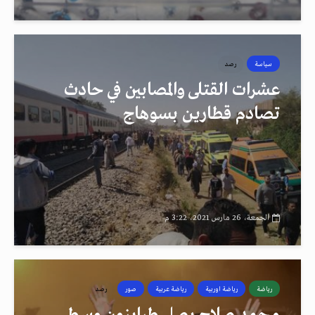
سياسة
رصد
عشرات القتلى والمصابين في حادث
تصادم قطارين بسوهاج
الجمعة، 26 مارس 2021، 3:22 م
رياضة
رياضة اوربية
رياضة عربية
صور
رصد