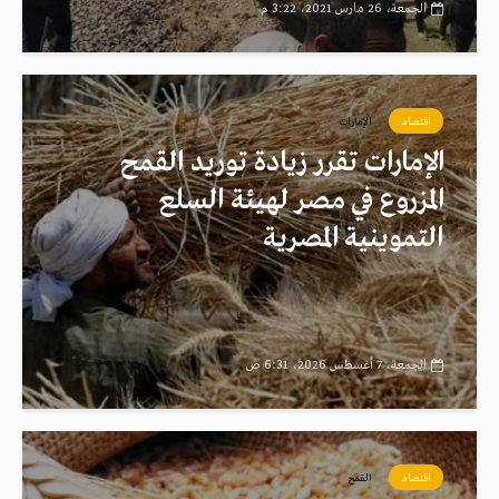
الجمعة، 26 مارس 2021، 3:22 م
اقتصاد
الإمارات
الإمارات تقرر زيادة توريد القمح
المزروع في مصر لهيئة السلع
التموينية المصرية
الجمعة، 7 أغسطس 2026، 6:31 ص
اقتصاد
القمح