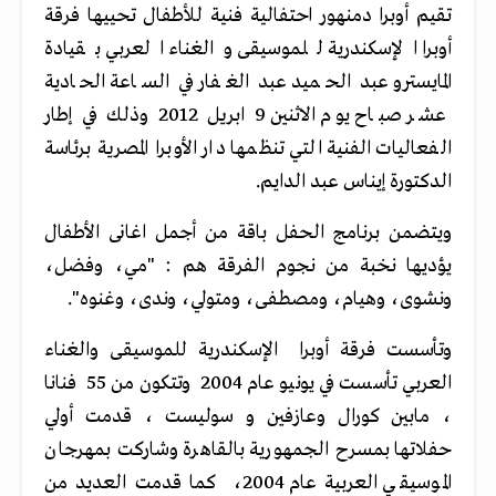
تقيم أوبرا دمنهور احتفالية فنية للأطفال تحييها فرقة
أوبرا الإسكندرية للموسيقى والغناء العربي بقيادة
المايسترو عبد الحميد عبد الغفار في الساعة الحادية
عشر صباح يوم الاثنين 9 ابريل 2012 وذلك في إطار
الفعاليات الفنية التي تنظمها دار الأوبرا المصرية برئاسة
الدكتورة إيناس عبد الدايم.
ويتضمن برنامج الحفل باقة من أجمل اغانى الأطفال
يؤديها نخبة من نجوم الفرقة هم : "مي، وفضل،
ونشوى، وهيام، ومصطفى، ومتولي، وندى، وغنوه".
وتأسست فرقة أوبرا الإسكندرية للموسيقى والغناء
العربي تأسست في يونيو عام 2004 وتتكون من 55 فنانا
، مابين كورال وعازفين و سوليست ، قدمت أولي
حفلاتها بمسرح الجمهورية بالقاهرة وشاركت بمهرجان
الموسيقي العربية عام 2004، كما قدمت العديد من