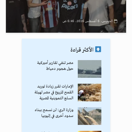
الخميس، 6 أغسطس 2026، 6:46 ص
الأكثر قراءة
مصر تنفي تقارير أميركية
حول هجوم دمياط
الإمارات تقرر زيادة توريد
القمح المزروع في مصر لهيئة
السلع التموينية المصرية
وزارة الري: لن نسمح ببناء
سدود أخرى في إثيوبيا