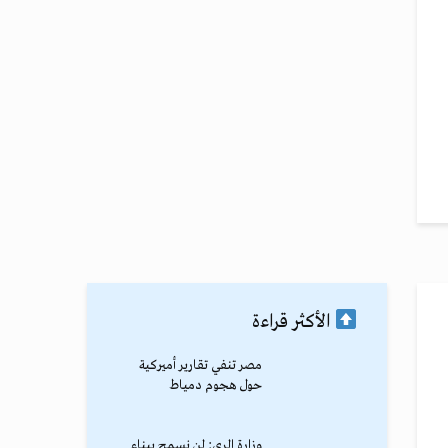
الأكثر قراءة
مصر تنفي تقارير أميركية
حول هجوم دمياط
وزارة الري: لن نسمح ببناء