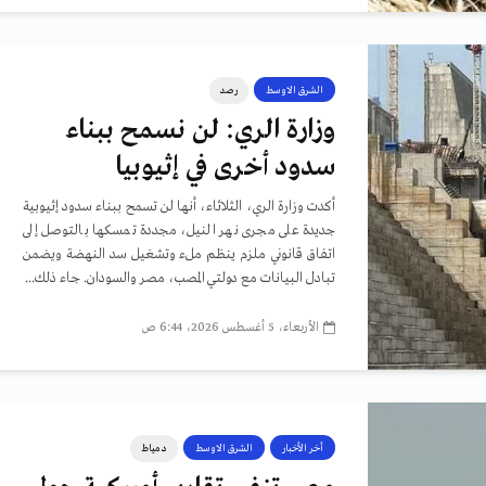
الشرق الاوسط
رصد
وزارة الري: لن نسمح ببناء
سدود أخرى في إثيوبيا
أكدت وزارة الري، الثلاثاء، أنها لن تسمح ببناء سدود إثيوبية
جديدة على مجرى نهر النيل، مجددة تمسكها بالتوصل إلى
اتفاق قانوني ملزم ينظم ملء وتشغيل سد النهضة ويضمن
تبادل البيانات مع دولتي المصب، مصر والسودان. جاء ذلك...
الأربعاء، 5 أغسطس 2026، 6:44 ص
أخر الأخبار
الشرق الاوسط
دمياط