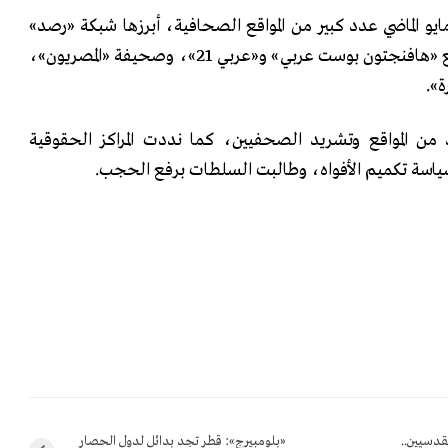
و الماضي عدد كبير من المواقع الصحافية، أبرزها شبكة «رصد»
وموقع «الجزيرة مباشر» وموقع «هافنجتون بوست عربي» و«عربي 21»، وصحيفة «المصريون»،
ة».
 المواقع وتشريد الصحفيين، كما نددت المراكز الحقوقية
سياسة تكميم الأفواه، وطالبت السلطات برفع الحجب.
قدسيين..
«بلومبيرج»: قطر تجد بدائل لدول الحصار