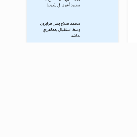
سدود أخرى في إثيوبيا
محمد صلاح يصل طرابزون
وسط استقبال جماهيري
حاشد
ترامب يوقف الهجوم الكبير
ضد إيران
نادي طرابزون يعلن التفاوض
مع محمد صلاح