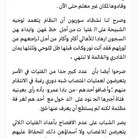
وقادوها لمكان غير معلم حتى الآن .
وصرح لنا نشطاء سوريون أن النظام يتعمد توجيه
الشبيحة على الفتيات من أجل خطفهن وايداعهن
السجون ارهابا للأهالي أكثر وأكثر من أجل تراجعهم عن
ثورتهم فقد أتت نور وكانت قبلها طل الملوحي وتلتلها يمان
القادري والقائمة لا تنتهي ،
صرحوا أيضا بأن عدد كبير جدا من الفتيات في الأسر
يتعرضون لعمليات اغتصاب شبه دوري رغبة في الانتقام
منهم ؛وأضافو أحدهم –من بابا عمرو- بأنه رأى بعينيه
فتاة أجبرها الجنود على الدخول مع أحدهم لغرفة
مظلمة لكنه لم يستطع أن يعرف عنها شئ.
يصر الشباب على عدم الافصاح بأعداد الفتيات اللاتي
يتعرضن للاغصاب ولا أسماؤهن ذلك للحفاظ عليهم