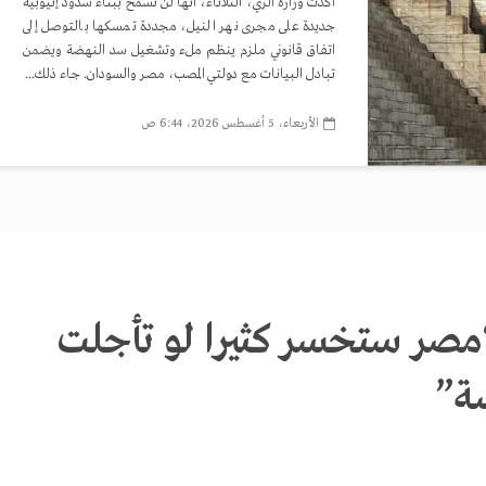
أكدت وزارة الري، الثلاثاء، أنها لن تسمح ببناء سدود إثيوبية
جديدة على مجرى نهر النيل، مجددة تمسكها بالتوصل إلى
اتفاق قانوني ملزم ينظم ملء وتشغيل سد النهضة ويضمن
تبادل البيانات مع دولتي المصب، مصر والسودان. جاء ذلك...
الأربعاء، 5 أغسطس 2026، 6:44 ص
صر ستخسر كثيرا لو تأجلت
سة”