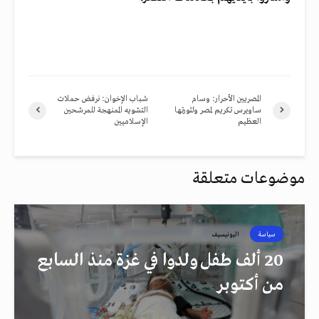
المصريين الأحرار: وسام
شباب الإخوان: نرفض حملات
ساويرس تكريم لمصر ولثورتها
التشويه الممنهجة للمرشحين
العظيم
الإسلاميين
موضوعات متعلقة
سياسة
اليونيسيف
20 ألف طفل ولدوا في غزة منذ السابع
من أكتوبر