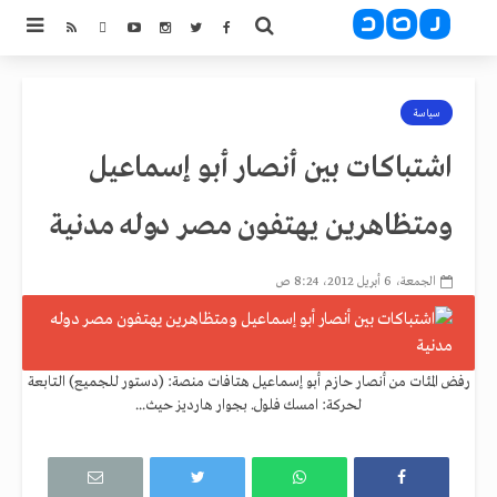
سياسة
اشتباكات بين أنصار أبو إسماعيل
ومتظاهرين يهتفون مصر دوله مدنية
الجمعة، 6 أبريل 2012، 8:24 ص
رفض المئات من أنصار حازم أبو إسماعيل هتافات منصة: (دستور للجميع) التابعة
لحركة: امسك فلول. بجوار هارديز حيث...