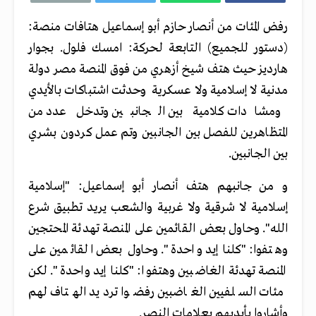
رفض المئات من أنصار حازم أبو إسماعيل هتافات منصة:
(دستور للجميع) التابعة لحركة: امسك فلول. بجوار
هارديز حيث هتف شيخ أزهري من فوق المنصة مصر دولة
مدنية لا إسلامية ولا عسكرية وحدثت اشتباكات بالأيدي
ومشادات كلامية بين الجانبين وتدخل عدد من
المتظاهرين للفصل بين الجانبين وتم عمل كردون بشري
بين الجانبين.
و من جانبهم هتف أنصار أبو إسماعيل: "إسلامية
إسلامية لا شرقية ولا غربية والشعب يريد تطبيق شرع
الله". وحاول بعض القائمين على المنصة تهدئة المحتجين
وهتفوا: "كلنا إيد واحدة". وحاول بعض القائمين على
المنصة تهدئة الغاضبين وهتفوا: "كلنا إيد واحدة". لكن
مئات السلفيين الغاضبين رفضوا ترديد الهتاف لهم
وأشاروا بأيديهم بعلامات النصر.