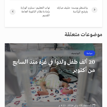
واشنطن بوست: حليف مبارك
نواب التعليم: سنلزم الوزارة
يترشح للرئاسة
بإعادة نظام الثانوية العامة
القديم
موضوعات متعلقة
سياسة
اليونيسيف
20 ألف طفل ولدوا في غزة منذ السابع
من أكتوبر
الجمعة، 19 يناير 2024، 4:15 م