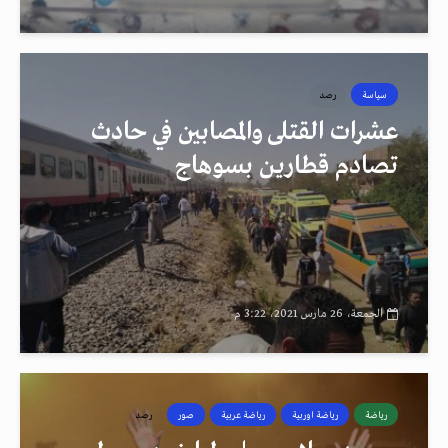
سياسة
رصد
عشرات القتلى والمصابين في حادث
تصادم قطارين بسوهاج
الجمعة، 26 مارس 2021، 3:22 م
رياضة
رياضة اوربية
رياضة عربية
صور
رصد