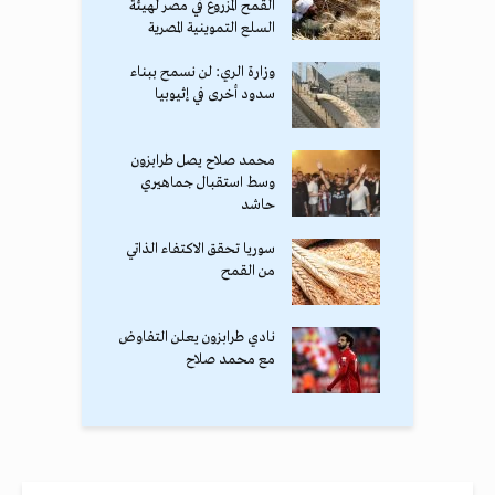
القمح المزروع في مصر لهيئة
السلع التموينية المصرية
وزارة الري: لن نسمح ببناء
سدود أخرى في إثيوبيا
محمد صلاح يصل طرابزون
وسط استقبال جماهيري
حاشد
سوريا تحقق الاكتفاء الذاتي
من القمح
نادي طرابزون يعلن التفاوض
مع محمد صلاح