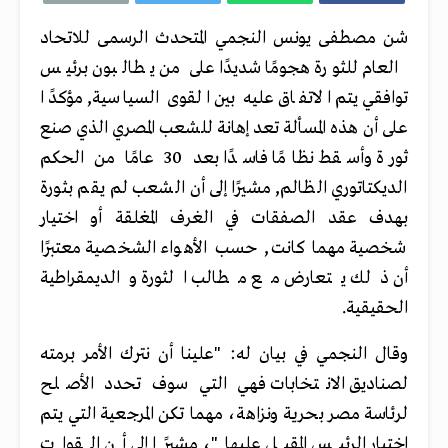
شن مصطفى يونس النجمي المتحدث الرسمى للاتحاد
العام للثورة هجومًا شديدًا على من يطالبون برئيس
توافقي يتم الاتفاق عليه بين القوى السياسية, مؤكدًا
على أن هذه المسألة تعد إهانة للشعب المصري الذي صنع
ثورة وأسقط نظامًا فاسدًا بعد 30 عامًا من الحكم
الديكتاتوري الظالم, مشيرًا إلى أن الشعب لم يقم بثورة
بهدف عقد الصفقات في الغرف المغلقة أو اختيار
شخصية مهما كانت, حسب الأهواء الشخصية معتبرًا
أن ذلك يتعارض مع مطالب الثورة والديمقراطية
الحقيقية.
وقال النجمي في بيان له: "علينا أن نترك الأمر برمته
لصناديق الانتخابات فهي التي سوف تحدد الأصلح
لرئاسة مصر بحرية ونزاهة، مهما تكن المرجعية التي يتم
اختيار الرئيس المقبل عليها"، مشيرًا إلى أن القوات