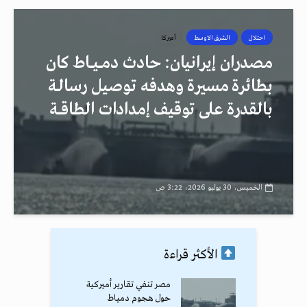
احتلال
الشرق الاوسط
أميركا
مصدران إيرانيان: حادث دمــيــاط كان
بطائرة مسيرة وهدفه توصيل رسالـة
بالقدرة على توقيف إمدادات الطاقــة
الخميس، 30 يوليو 2026، 3:22 ص
الأكثر قراءة
مصر تنفي تقارير أميركية
حول هجوم دمياط