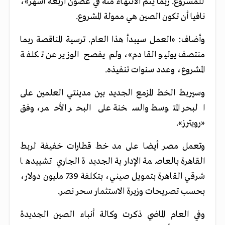
للمشروع. ربما يتم الانتهاء منه في غضون أربعة أشهر»،
نافيا أن تكون الصين هي ممولة المشروع.
وأضاف: «العمل سيبدأ هذا العام. ترسية المناقصة ربما
منتصف يوليو القادم»، ولم يفصح الوزير عن تكلفة
المشروع، وعدد سنوات تنفيذه.
وسيربط الخط المزمع الجديد بين مدينتي العلمين على
البحر المتوسط والسخنة على البحر الأحمر، وفق
«رويترز».
وتعمل مصر أيضا على مد خط قطارات خفيفة لربط
القاهرة بالعاصمة الإدارية الجديدة الجاري تشييدها
شرقي القاهرة بتمويل صيني، بتكلفة 739 مليون دولار،
بحسب تصريحات وزيرة الاستثمار سحر نصر.
وفي العام الماضي ذكرت وكالة أنباء الصين الجديدة