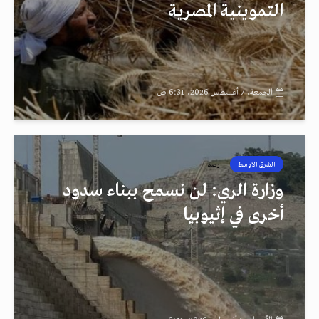
التموينية المصرية
الجمعة، 7 أغسطس 2026، 6:31 ص
الشرق الاوسط
رصد
وزارة الري: لن نسمح ببناء سدود
أخرى في إثيوبيا