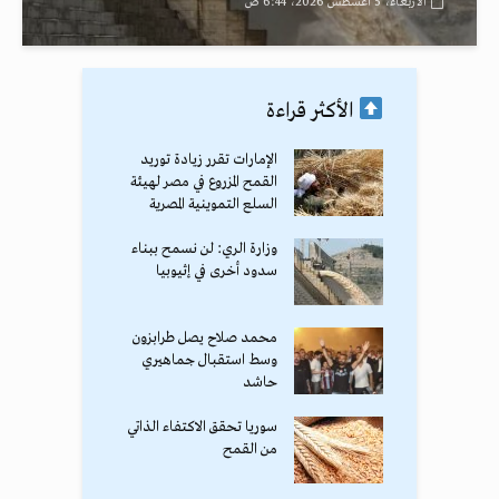
الأربعاء، 5 أغسطس 2026، 6:44 ص
الأكثر قراءة
الإمارات تقرر زيادة توريد
القمح المزروع في مصر لهيئة
السلع التموينية المصرية
وزارة الري: لن نسمح ببناء
سدود أخرى في إثيوبيا
محمد صلاح يصل طرابزون
وسط استقبال جماهيري
حاشد
سوريا تحقق الاكتفاء الذاتي
من القمح