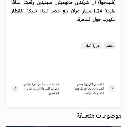
(شينخوا) أن شركتين حكوميتين صينيتين وقعتا اتفاقا
بقيمة 1.24 مليار دولار مع مصر لبناء شبكة للقطار
المكهرب حول القاهرة.
مصر
وزارة النقل
«المجلس الثوري» يدعو
«هيئة علماء السودان» ترفض
المصريين بالخارج لمقاطعة
دعوات المساواة في الميراث بين
انتخابات الرئاسة
الجنسين
موضوعات متعلقة