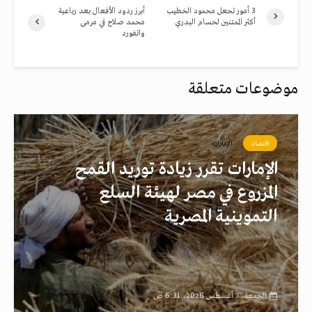
3 أمور تجعل محمود الخطيب
أبرز ردود الأفعال بعد رباعية
أكثر الممتنين لحسام البدري
محمد صلاح في مرمى
واتفورد
موضوعات متعلقة
اقتصاد
الإمارات
الإمارات تقرر زيادة توريد القمح
المزروع في مصر لهيئة السلع
التموينية المصرية
الجمعة، 7 أغسطس 2026، 6:31 ص