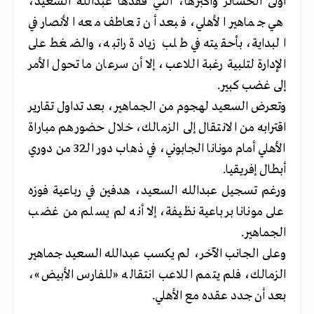
أولى الخسائر وأكبرها، التي فقدها عبدالله السعيد،
هي جماهير الأهلي، فبعد أن تعاطف معه الأنصار في
البداية، بأحقيته في طلب زيادة راتبه، والضغط على
الإدارة لتلبية رغبة اللاعب، إلا أن سرعان ما تحول الأمر
إلى غضب كبير.
وتعرض السعيد لهجوم من الجماهير، بعد تداول تقارير
اقترابه من الانتقال إلى الزمالك، خلال حضورهم مباراة
الأهلي أمام مونانا الجابوني، في ذهاب دور الـ32 من دوري
أبطال إفريقيا.
ورغم تسجيل عبدالله السعيد، هدفين في رباعية فوزه
على مونانا برباعية نظيفة، إلا أنه لم يسلم من غضب
الجماهير.
وعلى الجانب الآخر، لم يكسب عبدالله السعيد جماهير
الزمالك، فلم يتمم اللاعب انتقاله «للفارس الأبيض»،
بعد أن جدد عقده مع الأهلي.