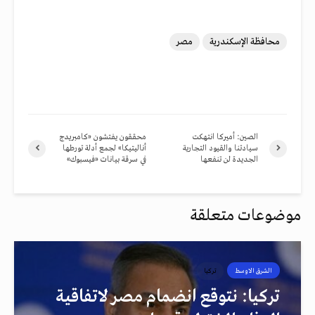
محافظة الإسكندرية
مصر
الصين: أميركا انتهكت
محققون يفتشون «كامبريدج
سيادتنا والقيود التجارية
أناليتيكا» لجمع أدلة تورطها
الجديدة لن تنفعها
في سرقة بيانات «فيسبوك»
موضوعات متعلقة
الشرق الاوسط
تركيا
تركيا: نتوقع انضمام مصر لاتفاقية