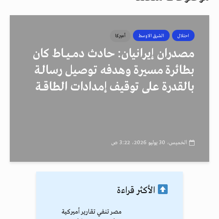
احتلال
الشرق الاوسط
أميركا
مصدران إيرانيان: حادث دمــيــاط كان
بطائرة مسيرة وهدفه توصيل رسالـة
بالقدرة على توقيف إمدادات الطاقــة
الخميس، 30 يوليو 2026، 3:22 ص
الأكثر قراءة
مصر تنفي تقارير أميركية