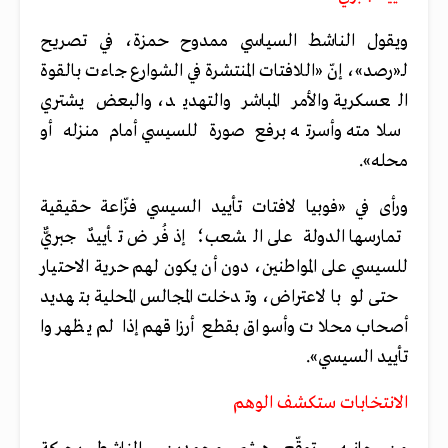
ويقول الناشط السياسي ممدوح حمزة، في تصريح
لـ«رصد»، إنّ «اللافتات المنتشرة في الشوارع جاءت بالقوة
العسكرية والأمر المباشر والتهديد، والبعض يشتري
سلامته وأسرته برفع صورة للسيسي أمام منزله أو
محله».
ورأى في «فوبيا لافتات تأييد السيسي فزّاعة حقيقية
تمارسها الدولة على الشعب؛ إذ فُرض تأييدٌ جبريٌّ
للسيسي على المواطنين، دون أن يكون لهم حرية الاحتيار
حتى لو بالاعتراض، وتدخلت المجالس المحلية بتهديد
أصحاب محلات وأسواق بقطع أرزاقهم إذا لم يظهروا
تأييد السيسي».
الانتخابات ستكشف الوهم