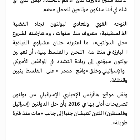
عمله سفيرا لأميركا لدى الأمم المتحدة، ليس لدي أي
شك في أننا سنكون مرتاحين للعمل معه».
التوجه القوي والمعادي لبولتون تجاه القضية
الفلسطينية، معروف منذ سنوات، ومعارضته لمشروع
«حل الدولتين»، ما اعتبرته حنان عشراوي القيادية
البارزة في منظمة التحرير الفلسطينية، أن تعيين
بولتون سيؤدي إلى زيادة التشدد في الموقفين الأميركي
والإسرائيلي وخلق «واقع مدمر» على الفلسطينيين
والمنطقة.
ونقل موقع هاآرتس الإخباري الإسرائيلي عن بولتون
تصريحات أدلى بها في 2016 بأن حل الدولتين (إسرائيل
وفلسطين) اللتين تعيشان جنبا إلى جانب «مات منذ فترة
طويلة».