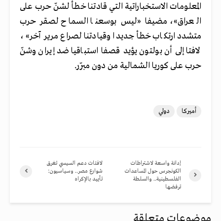
المعلومات الاستخباراتية التي قادتنا خطأ لشنّ حرب على
العراق»، مضيفا «ليس بوسعنا السماح لصقر حرب
متشدد ارتكاب خطأ جديدا وقيادتنا لصراع مرير آخر»،
لافتا إلى أن بولتون يؤيد قصفا استباقيا ضد إيران وشنّ
حرب على كوريا الشمالية من دون مبرّر.
أميركا
دولي
إدانة واسعة لاشتراطات
لافتات دعم السيسي تغرق
الكونجرس حول المساعدات
شوارع مصر.. وسياسيون:
الفلسطينية.. والسلطة
تأييد بالإكراه
ترفضها
موضوعات متعلقة