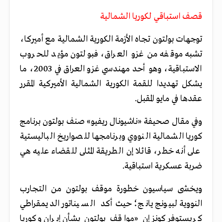
قصف استباقي لكوريا الشمالية
توجهات بولتون تجاه الأزمة الكورية الشمالية مع أميركا،
تشبه موقفه من غزو العراق، فبولتون مؤيد للحروب
الاستباقية، وهو أحد مهندسي غزو العراق في 2003، ما
يشكل تهديدا للقمة الكورية الشمالية الأميركية المقرر
عقدها في مايو المقبل.
وفي مقال صحيفة «ناشيونال ريفيو» صنف بولتون برنامج
كوريا الشمالية النووي وبرنامجها للصواريخ الباليستية
على أنه خطر، قائلا إن الطريقة المثلى للقضاء عليه هي
ضربة عسكرية استباقية.
ويخشى سياسيون خطورة موقف بولتون من التجارب
النووية لبيونج يانج؛ حيث أكد السيناتور الديمقراطي
كريستوفر كونز إن «مواقف بولتون بشأن إيران وكوريا