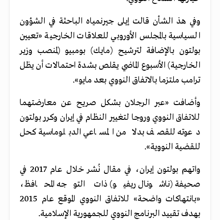
وفي هذ الشأن قالت إيلى جيرنمياه الباحثة في الشؤون
السياسية بالمجلس الأوروبي للعلاقات الخارجية «تعيين
بولتون بالإضافة لترشيح (مايك) بومبيو (لمنصب وزير
الخارجية) الأسبوع الماضي يقلص بشدة احتمالات أن يظل
ترامب ملتزما بالاتفاق النووي بعد مايو».
وأضافت «عبر الرجلان بشكل صريح عن معارضتهما
للاتفاق النووي وروجا لتغيير النظام في إيران وكرر بولتون
دعوته للقصف بدلا من المساعي الدبلوماسية كحل
للقضية النووية».
واتهم بولتون إيران، في مقال نُشر خلال عام 2017 في
صحيفة (ناشونال ريفيو) ذات التوجه المحافظ،
«بانتهاكات واضحة» للاتفاق النووي الموقع عام 2015
بهدف تقييد البرنامج النووي للجمهورية الإسلامية.