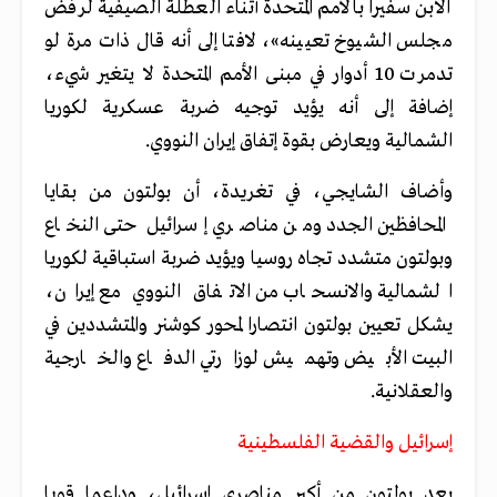
الابن سفيرا بالأمم المتحدة أثناء العطلة الصيفية لرفض
مجلس الشيوخ تعيينه»، لافتا إلى أنه قال ذات مرة لو
تدمرت 10 أدوار في مبنى الأمم المتحدة لا يتغير شيء،
إضافة إلى أنه يؤيد توجيه ضربة عسكرية لكوريا
الشمالية ويعارض بقوة إتفاق إيران النووي.
وأضاف الشايجي، في تغريدة، أن بولتون من بقايا
المحافظين الجدد ومن مناصري إسرائيل حتى النخاع
وبولتون متشدد تجاه روسيا ويؤيد ضربة استباقية لكوريا
الشمالية والانسحاب من الاتفاق النووي مع إيران،
يشكل تعيين بولتون انتصارا لمحور كوشنر والمتشددين في
البيت الأبيض وتهميش لوزارتي الدفاع والخارجية
والعقلانية.
إسرائيل والقضية الفلسطينية
يعد بولتون من أكبر مناصري إسرائيل، وداعما قويا