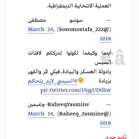
العملية الانتخابية الديمقراطية.
— سوسو مصطفى
March 24,
(@Sosomostafa_222)
2018
أينما وكيفما تكونوا تدرككم لافتات
السيس
يادولة العسكر والبيادة..فيكي المر والقهر
بزيادة
#السيسي_لازم_يتحاكم
pic.twitter.com/1SjgUDtlLw
— RaheeqYasmine~چاسمين
March 14,
(@Raheeq_Jasmine)
2018
تأييد جبري