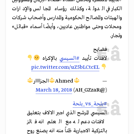
الكبار في الدولة، وكذلك رؤساء المجالس والإدارات
والهيئات والمصالح الحكومية والمدارس وأصحاب شركات
ومحلات وحتى مواطنين عاديين، وأيضًا أسماء «قبائل»
وتجار.
فضايح
لافتات تأييد
#السيسي
بالإكراه
pic.twitter.com/uZ5bLCtcEL
—
Ahmed
الجزاااار
March 18, 2018
(@AH_GZzaR)
#بلحة_vs_بلحة
السيسي المرشح الذي اجبر الالاف بتعليق
لافتات دعم له مع العلم انه فائز
بالتزكية الاجبارية ظناً منه انه يصنع روح