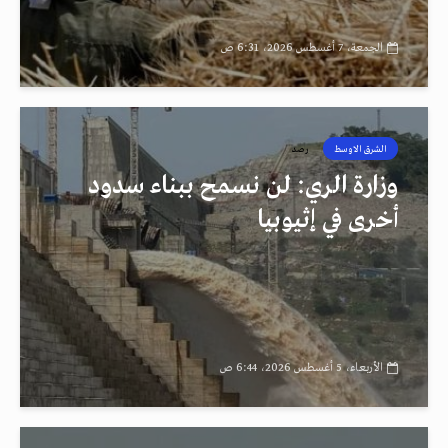
الجمعة، 7 أغسطس 2026، 6:31 ص
الشرق الاوسط
رصد
وزارة الري: لن نسمح ببناء سدود
أخرى في إثيوبيا
الأربعاء، 5 أغسطس 2026، 6:44 ص