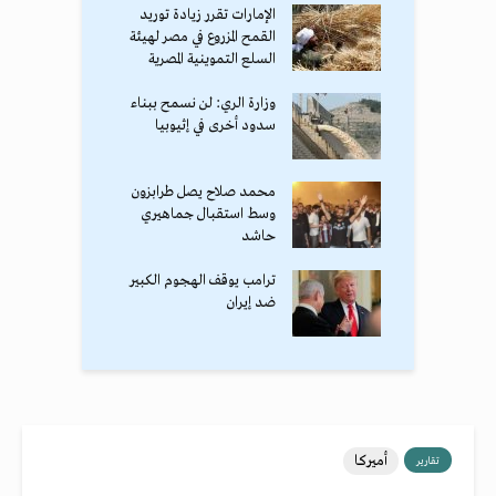
الإمارات تقرر زيادة توريد
القمح المزروع في مصر لهيئة
السلع التموينية المصرية
وزارة الري: لن نسمح ببناء
سدود أخرى في إثيوبيا
محمد صلاح يصل طرابزون
وسط استقبال جماهيري
حاشد
ترامب يوقف الهجوم الكبير
ضد إيران
أميركا
تقارير