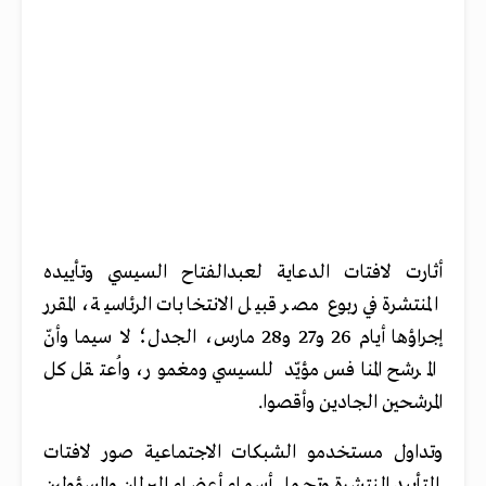
أثارت لافتات الدعاية لعبدالفتاح السيسي وتأييده
المنتشرة في ربوع مصر قبيل الانتخابات الرئاسية، المقرر
إجراؤها أيام 26 و27 و28 مارس، الجدل؛ لا سيما وأنّ
المرشح المنافس مؤيّد للسيسي ومغمور، واُعتقل كل
المرشحين الجادين وأقصوا.
وتداول مستخدمو الشبكات الاجتماعية صور لافتات
التأييد المنتشرة وتحمل أسماء أعضاء البرلمان والمسؤولين