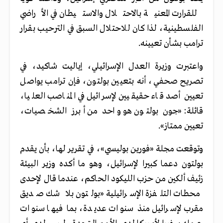
للقرارت المعنية بالاحتلال والاستيطان في الأراضي
الفلسطينية، لذا كان للاحتلال السبق في الترحيب بقرار
ترامب بشأن تعيينه.
واعتبرت وزيرة العدل الإسرائيلي، إياليت شاكيد، في
تصريح صحفي، أنه بتعيين بولتون، فإن ترامب يواصل
تعيين أصدقاء حقيقيين لإسرائيل في المناصب العليا،
قائلة: «جون بولتون هو واحد من أبرز الشخصيات،
تعيين ممتاز».
وتوقعت مجلة «فورين بوليسي»، في تقرير لها، بأن يقدم
بولتون دعما كبيرا لإسرائيل، وهو ما أكده وزير البيئة
زئيف ألكين من حزب الليكود الحاكم، عندما قال لإحدى
محطات التلفزة الإسرائيلية «بولتون بلا شك صديق
مقرب لإسرائيل منذ سنوات عديدة، بما فيها سنوات