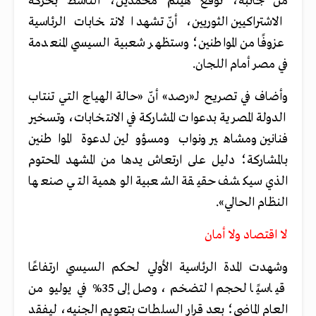
من جانبه، توقّع هيثم محمدين، الناشط بحركة
الاشتراكيين الثوريين، أنّ تشهد الانتخابات الرئاسية
عزوفًا من المواطنين؛ وستظهر شعبية السيسي المنعدمة
في مصر أمام اللجان.
وأضاف في تصريح لـ«رصد» أنّ «حالة الهياج التي تنتاب
الدولة المصرية بدعوات المشاركة في الانتخابات، وتسخير
فنانين ومشاهير ونواب ومسؤولين لدعوة المواطنين
بالمشاركة؛ دليل على ارتعاش يدها من المشهد المحتوم
الذي سيكشف حقيقة الشعبية الوهمية التي صنعها
النظام الحالي».
لا اقتصاد ولا أمان
وشهدت المدة الرئاسية الأولي لحكم السيسي ارتفاعًا
قياسيًا لحجم التضخم، وصل إلى 35% في يوليو من
العام الماضي؛ بعد قرار السلطات بتعويم الجنيه، ليفقد