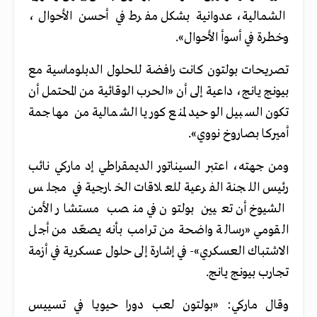
الشمالية، عدوانية بشكل مفرط في أحسن الأحوال،
وخطرة في أسوأ الأحوال».
تصريحات بولتون كانت رافضة للحلول الدبلوماسية مع
بيونج يانج، داعية إلى أن «الحرب الوقائية من المحتمل أن
تكون السبيل الوحيد لمنع كوريا الشمالية من مهاجمة
أميركا بصاروخ نووي».
ومن جهته، اعتبر السيناتور الديمقراطي إد ماركي نائب
رئيس اللجنة الفرعية للعلاقات الخارجية في مجلس
الشيوخ أن تعيين بولتون في منصب مستشار الأمن
القومي «رسالة واضحة من ترامب بأنه يصعّد من أجل
الاشتباك العسكري»- في إشارة إلى حلول عسكرية في أزمة
تجارب بيونج يانج.
وقال ماركي: «بولتون لعب دورا حيويا في تسييس