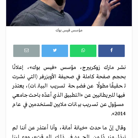
مؤسس فيس بوك
نشر مارك زوكربيرج، مؤسس «فيس بوك»، إعلانًا
بحجم صفحة كاملة في صحيفة الأوبزرفر (التي نشرت
تحقيقًا مطولًا عن فضيحة تسريب البيانات)، يعتذر
فيها للبريطانيين عن «التطبيق الذي أعدّه باحث جامعي
مسؤول عن تسريب بيانات ملايين المستخدمين في عام
2014».
وقال إنّ ما حدث «خيانة أمانة، وأنا أعتذر عن أننا لم
نبذل مزيدًا من الجهد في ذلك الوقت»، و«علينا