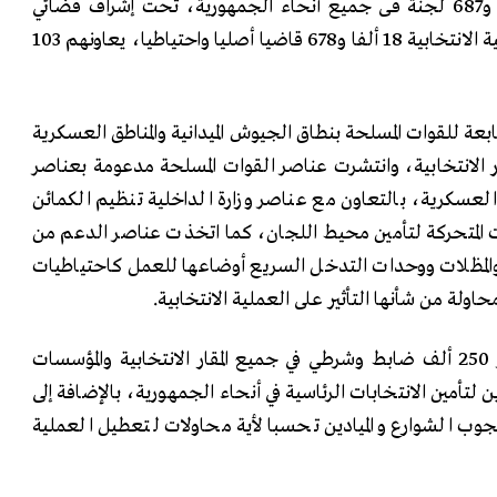
وتجرى الانتخابات فى 13 ألفا و687 لجنة فى جميع أنحاء الجمهورية، تحت إشراف قضائي
كامل؛ حيث يشرف على العملية الانتخابية 18 ألفا و678 قاضيا أصليا واحتياطيا، يعاونهم 103
بعة للقوات المسلحة بنطاق الجيوش الميدانية والمناطق العسكرية
قار الانتخابية، وانتشرت عناصر القوات المسلحة مدعومة بعناصر
عسكرية، بالتعاون مع عناصر وزارة الداخلية تنظيم الكمائن
 المتحركة لتأمين محيط اللجان، كما اتخذت عناصر الدعم من
المظلات ووحدات التدخل السريع أوضاعها للعمل كاحتياطيات
ولة من شأنها التأثير على العملية الانتخابية.
وذكر مصدر أمني أنه تم نشر 250 ألف ضابط وشرطي في جميع المقار الانتخابية والمؤسسات
دين لتأمين الانتخابات الرئاسية في أنحاء الجمهورية، بالإضافة إلى
جوب الشوارع والميادين تحسبا لأية محاولات لتعطيل العملية