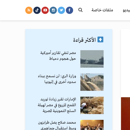
يديو
ملفات خاصة
الأكثر قراءة
مصر تنفي تقارير أميركية
حول هجوم دمياط
وزارة الري: لن نسمح ببناء
سدود أخرى في إثيوبيا
الإمارات تقرر زيادة توريد
القمح المزروع في مصر لهيئة
السلع التموينية المصرية
محمد صلاح يصل طرابزون
وسط استقبال جماهيري