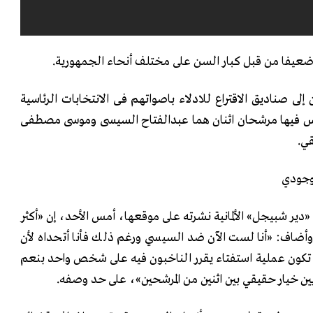
 ضعيفا من قبل كبار السن على مختلف أنحاء الجمهورية.
مليون مواطن إلى صناديق الاقتراع للادلاء باصواتهم فى الانتخابات الرئاسية
 3 أيام، ويتنافس فيها مرشحان اثنان هما عبدالفتاح السيسى وموسى مصطفى
ي.
وجودي
دير شبيجل» الألمانية نشرته على موقعها، أمس الأحد، إن «أكثر
 وأضاف: «أنا لست الآن ضد السيسي ورغم ذلك فأنا أتحداه لأن
ن تكون عملية استفتاء يقرر الناخبون فيه على شخص واحد بنعم
يين خيار حقيقي بين اثنين من المرشحين»، على حد وصفه.