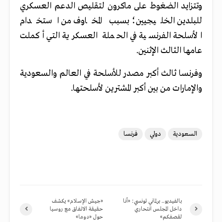
وتتزايد الضغوط على ماكرون لتقليص الدعم العسكري
للبلدين الخليجيين؛ بسبب المخاوف من استخدام
الأسلحة الفرنسية في الحملة العسكرية التي أكملت
عامها الثالث الإثنين.
وفرنسا ثالث أكبر مصدر للأسلحة في العالم والسعودية
والإمارات من بين أكبر المشترين لأسلحتها.
السعودية
دولي
فرنسا
بالفيديو.. برلماني تونسي: «أنا
«جيش الإسلام» يكشف
داخل المجلس انتحاري
حقيقة الاتفاق مع روسيا
لقصفكم»
حول «دوما»