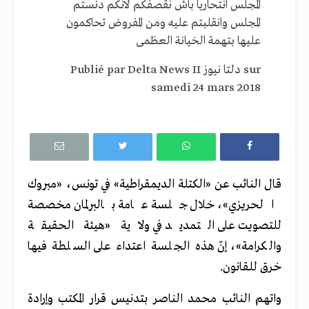
المجلس انتحاريا باش نقصفكم لانكم دنستم
المجلس وانقلبتم عليه ومن المفروض تحاكمون
عليها بتهمة الخيانة العظمى
‎ sur
دلتا نيوز Delta News II
Publié par ‎
samedi 24 mars 2018
قال النائب عن «الكتلة الديمقراطية» في تونس، «مبروك
الحريزي»، خلال جلسة عامة بالبرلمان مخصصة
للتصويت على التمديد في ولاية «هيئة الحقيقة
والكرامة»، إنّ هذه الجلسة اعتداء على السلطة فيها
خرق للقانون.
واتهم النائب محمد الناصر بتدنيس قرار المكتب وإرادة