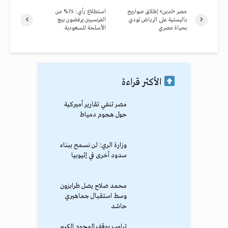
مصر «تدين» إطلاق صواريخ
استطلاع رأي: 75% من
باليستية على الرياض تودي
الفرنسيين يرفضون بيع
بحياة مصري
الأسلحة للسعودية
الأكثر قراءة
مصر تنفي تقارير أميركية
حول هجوم دمياط
وزارة الري: لن نسمح ببناء
سدود أخرى في إثيوبيا
محمد صلاح يصل طرابزون
وسط استقبال جماهيري
حاشد
ترامب يوقف الهجوم الكبير