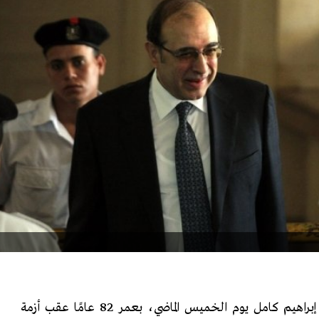
ما لبث أن توفّي رجل الأعمال إبراهيم كامل يوم الخميس الماضي، بعمر 82 عامًا عقب أزمة