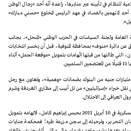
مية للنظام في تأبينه عبر منابرها، زاعمة أنّه أحد «رجال الوطن
 أحد المتهمين بالفساد في عهد الرئيس المخلوع «حسني مبارك»
ل».
 العامة ولجنة السياسات في الحزب الوطني «المنحل»، بجانب
 دائرة «منوف» بمحافظة المنوفية، قبل أن يخسر انتخابات
وان، التي طالتها من قبلها اتّهامات بتمويل «موقعة الجمل» أثناء
ليارات جنيه من البنوك بضمانات «وهمية»، وتعاون مع رجل
 نقل خبراء «إسرائيليين» من تل أبيب إلى مطاري الغردقة وشرم
ول العراقي إلى الاحتلال.
وعلى الرغم من قرار النيابة العسكرية في 10 أبريل 2011 بحبس إبراهيم كامل، لاتهامه بتمويل
يدان التحرير، وترحيله إلى سجن مزرعة طره؛ فمحكمة جنايات
 سبيله بعدها بشهر واحد بضمان مالي مائتي ألف جنيه، وإلغاء