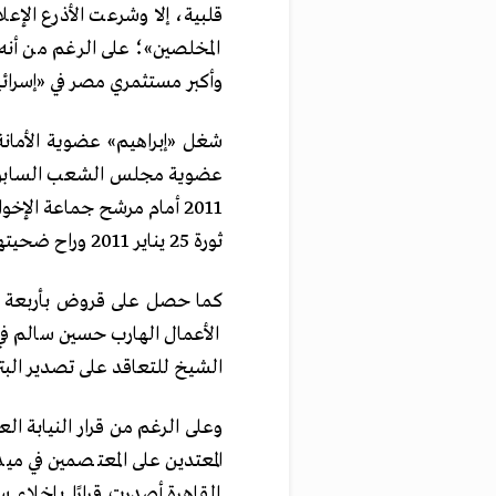
قلبية، إلا وشرعت الأذرع الإعلا
المخلصين»؛ على الرغم من أنه
وأكبر مستثمري مصر في «إسرائي
شغل «إبراهيم» عضوية الأمانة
عضوية مجلس الشعب السابق عن
2011 أمام مرشح جماعة الإخ
ثورة 25 يناير 2011 وراح ضحيتها 11 قتيلًا من المعتصمين السلميين.
كما حصل على قروض بأربعة م
الأعمال الهارب حسين سالم في
الشيخ للتعاقد على تصدير البتر
المعتدين على المعتصمين في م
القاهرة أصدرت قرارًا بإخلاء