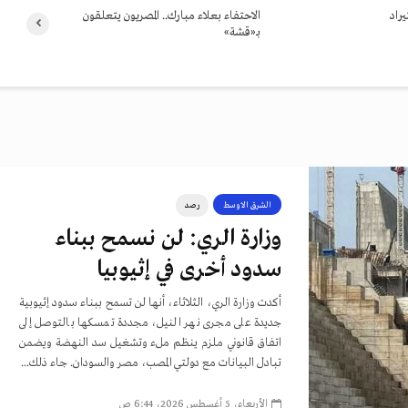
يراد
الاحتفاء بعلاء مبارك.. المصريون يتعلقون
بـ«قشة»
الشرق الاوسط
رصد
وزارة الري: لن نسمح ببناء
سدود أخرى في إثيوبيا
أكدت وزارة الري، الثلاثاء، أنها لن تسمح ببناء سدود إثيوبية
جديدة على مجرى نهر النيل، مجددة تمسكها بالتوصل إلى
اتفاق قانوني ملزم ينظم ملء وتشغيل سد النهضة ويضمن
تبادل البيانات مع دولتي المصب، مصر والسودان. جاء ذلك...
الأربعاء، 5 أغسطس 2026، 6:44 ص