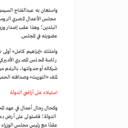
واستعان به عبدالفتاح السيس
مجلس الأعمال المصري الروسي 
البلدين؛ وهذا عقب إصدار وزير 
عضويته في المجلس.
وامتلك «إبراهيم كامل» أولى
رئاسة المجلس المصري الأميرك
شركاته أو جدولتها، بالرغم 
لملف «التوريث» وصداقته الحم
استيلاء على أراضي الدولة
وكحال رجال أعمال في عهد المخل
الدولة؛ فاستولى على أرض بم