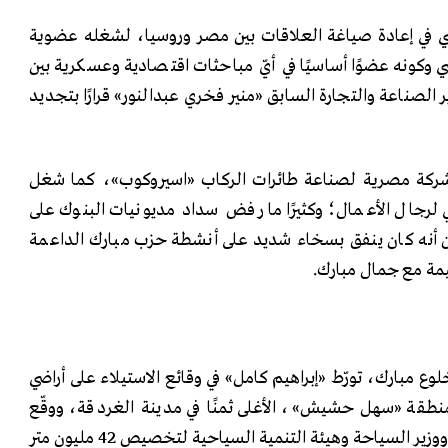
ي في إعادة صياغة العلاقات بين مصر وروسيا، لشغله عضوية
وكونه عضوًا أساسيًا في أيّ مباحثات اقتصادية وعسكرية بين
الصناعة والتجارة السابق «منير فخري عبدالنور» قرارًا بتجديد
 شركة مصرية لصناعة طائرات الركاب «اسيروكوب»، كما شغل
ي لرجال الأعمال؛ وكثيرًا ما رفض سداد مديونيات البنوك على
من أنه كان ينفق بسخاء شديد على أنشطة حزب مبارك الداعمة
يمة مع جمال مبارك.
وع مبارك، تورّط «إبراهيم كامل» في وقائع الاستيلاء على أراضي
نطقة «سهل حشيش»، الأغلى ثمنًا في مدينة الغردقة، ووقّع
عقدًا مع رئيس مجلس الوزراء ووزير السياحة وهيئة التنمية السياحية لتخصيص 42 مليون متر