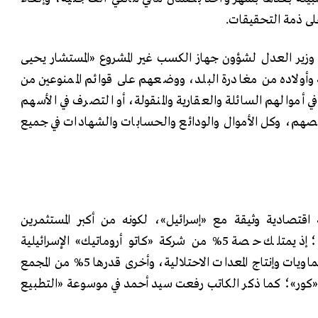
، قرّر مساعد وزير العدل لشؤون جهاز الكسب غير المشروع «المستشار يحيى
وأولاده من مغادرة البلد، ووضعهم على قوائم الممنوعين من
أموالهم السائلة والعقارية والمنقولة، أو التصرف في الأسهم
م، وكل الأموال والودائع والحسابات والشهادات في جميع
 اقتصادية وثيقة مع «إسرائيل»، لكونه من أكبر المستثمرين
المصريين على أراضيها المحتلة؛ إذ يمتلك حصة 5% من شركة «كاتو أروماتيك» الإسرائيلية
العاملة في مجال صناعة الكيماويات وإنتاج المعدات الاحتلالية، وأخرى قدرها 5% من المجمع
«كور»؛ كما ذكر الكاتب رفعت سيد أحمد في موسوعة «التطبيع