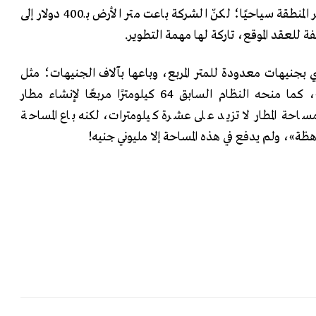
مربع بزعم إنشاء شركة لتطوير المنطقة سياحيًا؛ لكنّ الشركة باعت متر الأرض بـ400 دولار إلى
ة للعقد الموقع، تاركة لها مهمة التطوير.
بجنيهات معدودة للمتر المربع، وباعها بآلاف الجنيهات؛ مثل
إقامة قرية «غزالة السياحية»، كما منحه النظام السابق 64 كيلومترًا مربعًا لإنشاء مطار
ساحة المطار لا تزيد على عشرة كيلومترات، لكنه باع المساحة
هظة»، ولم يدفع في هذه المساحة إلا مليوني جنيه!