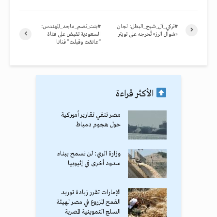
#تركي_آل_شيخ_البطل: لجان
#بنت_تضم_ماجد_المهندس:
«شوال الرز» تُحرجه على تويتر
السعودية تقبض على فتاة
“عانقت وقبلت” فنانا
الأكثر قراءة
مصر تنفي تقارير أميركية
حول هجوم دمياط
وزارة الري: لن نسمح ببناء
سدود أخرى في إثيوبيا
الإمارات تقرر زيادة توريد
القمح المزروع في مصر لهيئة
السلع التموينية المصرية