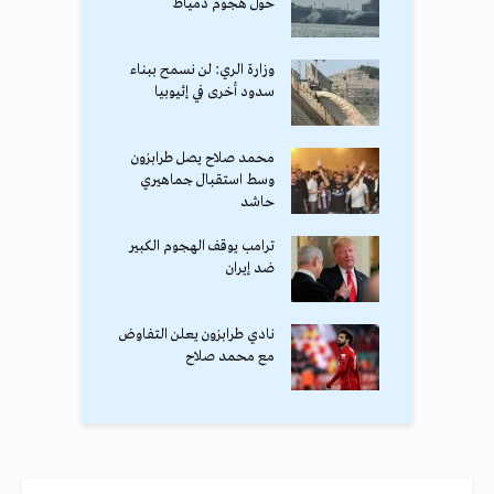
حول هجوم دمياط
وزارة الري: لن نسمح ببناء
سدود أخرى في إثيوبيا
محمد صلاح يصل طرابزون
وسط استقبال جماهيري
حاشد
ترامب يوقف الهجوم الكبير
ضد إيران
نادي طرابزون يعلن التفاوض
مع محمد صلاح