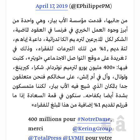
April 17, 2019
(@EPhilippePM)
من جانبها، قدمت مؤسسة الأب بيار، وهي واحدة من
أبرز وجوه العمل الخيري في فرنسا في العقود الماضية،
الشكر لكل المتبرعين لترميم الكاتدرائية، داعية إياهم،
لتقديم 1٫% من تلك التبرعات للفقراء، وذلك في
تغريدة على موقع التواصل الاجتماعي «تويتر»، كتبت
فيها: «
400
مليون
يورو
لترميم
نوتردام
.
شكرا،
كيرينغ،
وتوتال،
وأل
في
أم
إتش،
على
سخائكم
فنحن
متعلقون
جدا
بالمكان
الذي
شيع
فيه
الأب
بيار،
لكننا
متمسكون
بشدة
أيضا
بكفاحه
..
سنكون
في
قمة
السعادة
إذا
ما
قررتم
تقديم
1%
إضافية
من
هذا
المبلغ
للفقراء
»
400 millions pour
#NotreDame
,
merci
@KeringGroup
@TotalPress
@LVMH
pour votre