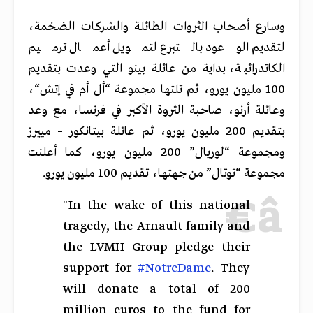
وسارع أصحاب الثروات الطائلة والشركات الضخمة،
لتقديم الوعود بالتبرع لتمويل أعمال ترميم
الكاتدرائية،
بداية
من
عائلة
بينو
التي
وعدت
بتقديم
100
مليون
يورو،
ثم
تلتها
مجموعة
“
أل
أم
في
إتش
“
،
وعائلة
أرنو،
صاحبة
الثروة
الأكبر
في
فرنسا،
مع
وعد
بتقديم
200
مليون
يورو،
ثم
عائلة
بيتانكور
–
مييرز
ومجموعة
“
لوريال
” 200
مليون
يورو،
كما
أعلنت
مجموعة
“
توتال
”
من
جهتها،
تقديم
100
مليون
يورو
.
"In the wake of this national
tragedy, the Arnault family and
the LVMH Group pledge their
support for
#NotreDame
. They
will donate a total of 200
million euros to the fund for