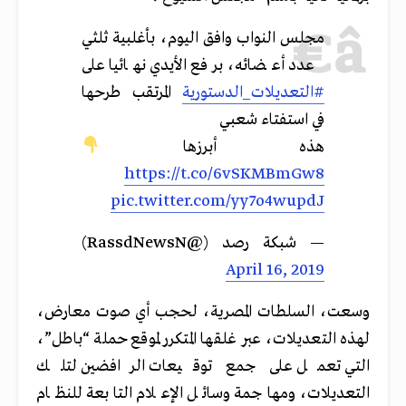
مجلس النواب وافق اليوم، بأغلبية ثلثي
عدد أعضائه، برفع الأيدي نهائيا على
#التعديلات_الدستورية
المرتقب طرحها
في استفتاء شعبي
هذه أبرزها
https://t.co/6vSKMBmGw8
pic.twitter.com/yy7o4wupdJ
— شبكة رصد (@RassdNewsN)
April 16, 2019
وسعت، السلطات المصرية، لحجب أي صوت معارض،
لهذه التعديلات، عبر غلقها المتكرر لموقع حملة “باطل”،
التي تعمل على جمع توقيعات الرافضين لتلك
التعديلات، ومهاجمة وسائل الإعلام التابعة للنظام