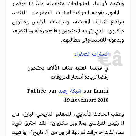
وتشهد فرنسا، احتجاجات متواصلة منذ
17
نوفمبر
الماضي، يقودها حراك
«
السترات الصفراء
»
، للتنديد
بارتفاع تكاليف المعيشة، وسياسات الرئيس إيمانويل
ماكرون، الذي يتهمه المحتجون بـ
«
العجرفة
»
و
«
التكبر
»
،
ويدعونه للاستماع إلى مطالبهم.
السترات الصفراء
في فرنسا الغنية مئات الآلاف يحتجون
رفضا لزيادة أسعار المحروقات
‎ sur Lundi
شبكة رصد
Publiée par ‎
19 novembre 2018
وعقب الحادث المأساوي، للمعلم التاريخي البارز، قال
الرئيس الفرنسي ايمانويل ماكرون: “لقد احترق شيء
منا، لقد احترقت ثمانية قرون من التاريخ”، وتعهد