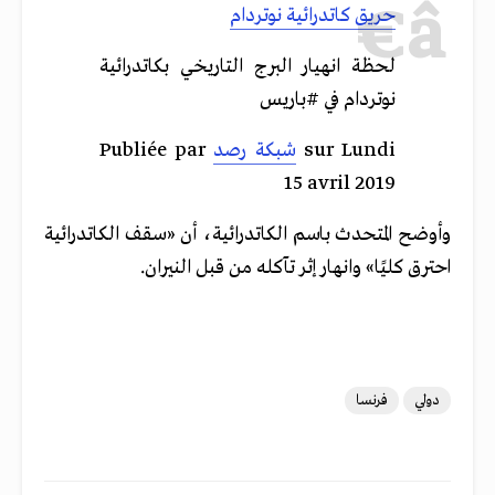
حريق كاتدرائية نوتردام
لحظة انهيار البرج التاريخي بكاتدرائية
نوتردام في #باريس
‎ sur Lundi
شبكة رصد
Publiée par ‎
15 avril 2019
وأوضح
المتحدث
باسم
الكاتدرائية،
أن
«
سقف
الكاتدرائية
احترق
كليًا
»
وانهار
إثر
تآكله
من
قبل
النيران
.
دولي
فرنسا