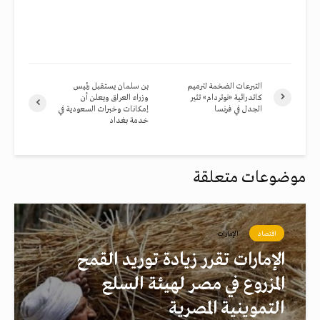
التبرعات الضخمة لترميم
بن سلمان يستقبل رئيس
كاتدرائية «نوتردام» تثير
وزراء العراق ويعلن أن
الجدل في فرنسا
إمكانات وخبرات السعودية في
خدمة بغداد
موضوعات متعلقة
اقتصاد
الإمارات
الإمارات تقرر زيادة توريد القمح
المزروع في مصر لهيئة السلع
التموينية المصرية