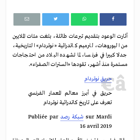
أثارت الوعود بتقديم تبرعات طائلة، بلغت مئات الملايين
من اليوروهات، لترميم كاتدرائية «نوتردام» التاريخية،
جدلا كبيرا في فرنسا، لما تشهده البلاد من احتجاجات
مستمرة منذ أشهر، تقودها «السترات الصفراء».
حريق نوتردام
حريق في أبرز معالم المعمار الفرنسي
تعرف على تاريخ كاتدرائية نوتردام
‎ sur Mardi
شبكة رصد
Publiée par ‎
16 avril 2019