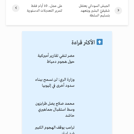
الجيش السوداني يعتقل
على عجل.. 10 أيام فقط
شقيقيّ البشير ويتعهد
لتمرير التعديلات الدستورية
بتسليم السلطة
الأكثر قراءة
مصر تنفي تقارير أميركية
حول هجوم دمياط
وزارة الري: لن نسمح ببناء
سدود أخرى في إثيوبيا
محمد صلاح يصل طرابزون
وسط استقبال جماهيري
حاشد
ترامب يوقف الهجوم الكبير
ضد إيران