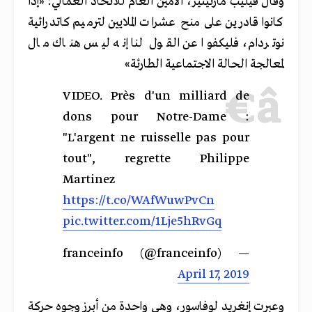
وقال فيليب مارتينيز، الأمين العام للاتحاد العمالي: «إذا
كانوا قادرين على منح عشرات الملايين لترميم كاتدرائية
نوتردام، فليكفوا عن القول لنا إنه ليس هناك مال
لمعالجة الحالة الاجتماعية الطارئة»
VIDEO. Près d'un milliard de
dons pour Notre-Dame :
"L'argent ne ruisselle pas pour
tout", regrette Philippe
Martinez
https://t.co/WAfWuwPvCn
pic.twitter.com/1Lje5hRvGq
— franceinfo (@franceinfo)
April 17, 2019
وعبرت إنغريد لوفاسور، وهي واحدة من أبرز وجوه حركة