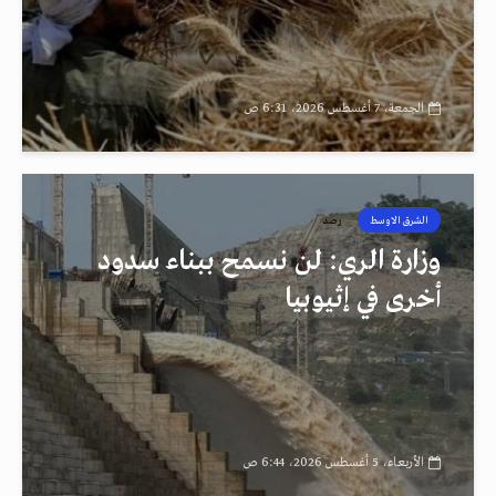
الجمعة، 7 أغسطس 2026، 6:31 ص
الشرق الاوسط
رصد
وزارة الري: لن نسمح ببناء سدود
أخرى في إثيوبيا
الأربعاء، 5 أغسطس 2026، 6:44 ص