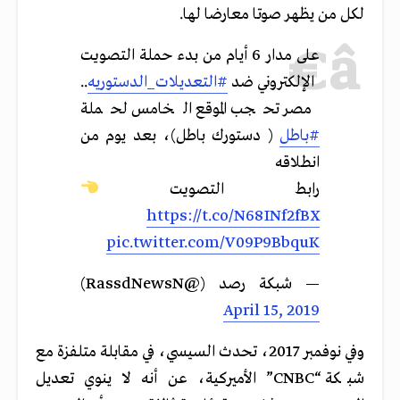
لكل من يظهر صوتا معارضا لها.
على مدار 6 أيام من بدء حملة التصويت
الإلكتروني ضد
#التعديلات_الدستوريه
..
مصر تحجب الموقع الخامس لحملة
#باطل
( دستورك باطل)، بعد يوم من
انطلاقه
رابط التصويت
https://t.co/N68INf2fBX
pic.twitter.com/V09P9BbquK
— شبكة رصد (@RassdNewsN)
April 15, 2019
وفي نوفمبر 2017، تحدث السيسي، في مقابلة متلفزة مع
شبكة “CNBC” الأميركية، عن أنه لا ينوي تعديل