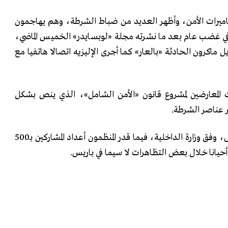
اميرات الأمن، وأظهر العديد من ضباط الشرطة، وهم يهاجمون
، في غضب عام بعد ما نشرته مجلة «لوبسايدر» الخميس الماضي،
ماكرون الحادثة «بالعار» كما أجرى الإليزيه اتصالا هاتفيا مع
المعارضين لمشروع قانون «الأمن الشامل»، الذي ينص بشكل
ر عناصر الشرطة.
وتظاهر السبت 130 ألف شخص، وفق وزارة الداخلية، فيما قدر المنظمون أعداد المشاركين بـ500
يانا خلال بعض التظاهرات لا سيما في باريس.