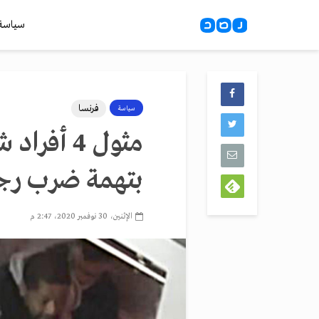
سياسة
فرنسا
سياسة
مثول 4 أف
بتهمة ضرب رج
الإثنين، 30 نوفمبر 2020، 2:47 م