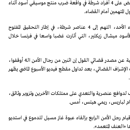
أعلنت السلطات الفرنسية القبض على 4 أفراد شرطة في واقعة ضرب منتج موسيقي أسود أثناء
 المتهمين أمام القضاء.
ووجه القضاء الفرنسي، مساء الأحد، التهم إلى 4 عناصر شرطة، في إطار التحقيق المفتوح
لأسود ميشال زيكلير، التي أثارت غضبا واسعا في فرنسا خلال
ونقلت وكالة الصحافة الفرنسية عن مصدر قضائي القول إن اثنين من رجال الأمن الـ4 أوقفوا،
 الإشراف القضائي، بعد تداول مقطع فيديو الأسبوع الماضي يظهر
بالعنف لدوافع عنصرية والتعدي على ممتلكات الآخرين وتزوير وثائق،
لعام لباريس، ريمي هيتس، أمس.
قيام رجل الأمن الرابع بإلقاء عبوة غاز مسيل للدموع في استديو
ا «العنف المتعمد».