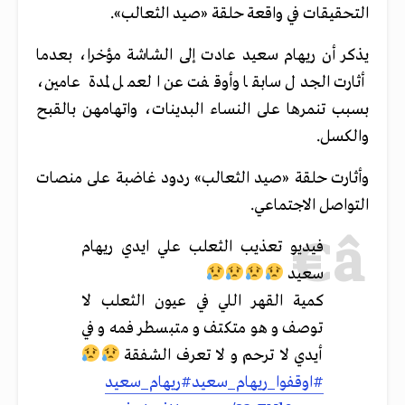
التحقيقات في واقعة حلقة «صيد الثعالب».
يذكر أن ريهام سعيد عادت إلى الشاشة مؤخرا، بعدما
أثارت الجدل سابقا وأوقفت عن العمل لمدة عامين،
بسبب تنمرها على النساء البدينات، واتهامهن بالقبح
والكسل.
وأثارت حلقة «صيد الثعالب» ردود غاضبة على منصات
التواصل الاجتماعي.
فيديو تعذيب الثعلب علي ايدي ريهام
سعيد
كمية القهر اللي في عيون الثعلب لا
توصف و هو متكتف و متبسطر فمه و في
أيدي لا ترحم و لا تعرف الشفقة
#اوقفوا_ريهام_سعيد
#ريهام_سعيد