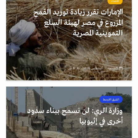
اقتصاد
الإمارات
الإمارات تقرر زيادة توريد القمح
المزروع في مصر لهيئة السلع
التموينية المصرية
الجمعة، 7 أغسطس 2026، 6:31 ص
الشرق الاوسط
رصد
وزارة الري: لن نسمح ببناء سدود
أخرى في إثيوبيا