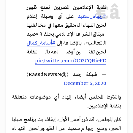
نقابة الإعلاميين المصريين تمنع ظهور
#ريهام_سعيد
على أي وسيلة إعلام
لحين انتهاء التحقيق معها في مخالفتها
ميثاق الشرف الإعلامي بحلقة «صيد
الثعالب»، بالإضافة إلى
#أسامة_كمال
لحين تقنين أوضاعه بالنقابة
pic.twitter.com/OO3CQRieFD
— شبكة رصد (@RassdNewsN)
December 6, 2020
واشترط المجلس أيضا، إنهاء أي موضوعات متعلقة
بنقابة الإعلاميين.
كان المجلس، قد قرر أمس الأول، إيقاف بث برنامج صبايا
الخير، ومنع ريهام سعيد من الظهور لحين انتهاء