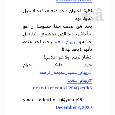
نظرة الحيوان و هو ضعيف كده لا حول
له ولا قوة
بجد شئ صعب جدا خصوصا ان هو
مأذاش حد خالص ده هو في مكانه في
حاله و
#ريهام_سعيد
راحت لحد عنده
تأذيه !! بجد ليه !!
عشان تريند! ولا شو اعلامي!
حرام عليكي حرام
#ريهام_سعيد_عديمه_الرحمه
#ريهام_سعيد
pic.twitter.com/U2S4QxcCk6
— yosra elleithy (@yosra98)
December 3, 2020