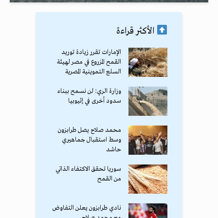
الأكثر قراءة
الإمارات تقرر زيادة توريد
القمح المزروع في مصر لهيئة
السلع التموينية المصرية
وزارة الري: لن نسمح ببناء
سدود أخرى في إثيوبيا
محمد صلاح يصل طرابزون
وسط استقبال جماهيري
حاشد
سوريا تحقق الاكتفاء الذاتي
من القمح
نادي طرابزون يعلن التفاوض
مع محمد صلاح