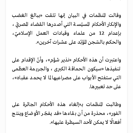
وقال
ت المنظمات في البيان إنها تلقت «ببالغ الغضب
والإنكار الأحكام المسيّسة التي أصدرها القضاء المصريّ،
بإعدام 12 من علماء وقيادات العمل الإسلاميّ،
والحكم بالسّجن المؤبّد على عشرات آخرين».
واعتبرت أن هذه الأحكام «نذير شؤم»، وأنّ الإقدام على
تنفيذها «سيكون الحماقة الكبرى، والجريمة العظمى
التي ستفتح الأبواب على مصراعيها لما لا يحمد عقباه»،
على حد تعبيرها.
وطالبت المنظمات بـ«إلغاء هذه الأحكام الجائرة على
الفور»، محذرة من أن بقاءها «قد يفجّر الأوضاع وينتج
أفعالًا لا يمكن لأحد السيطرة عليها».