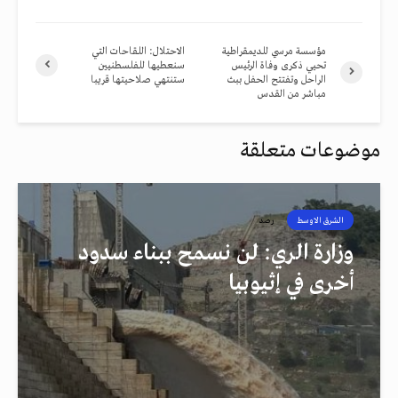
مؤسسة مرسي للديمقراطية
الاحتلال: اللقاحات التي
تحيي ذكرى وفاة الرئيس
سنعطيها للفلسطنيين
الراحل وتفتتح الحفل ببث
ستنتهي صلاحيتها قريبا
مباشر من القدس
موضوعات متعلقة
الشرق الاوسط
رصد
وزارة الري: لن نسمح ببناء سدود
أخرى في إثيوبيا