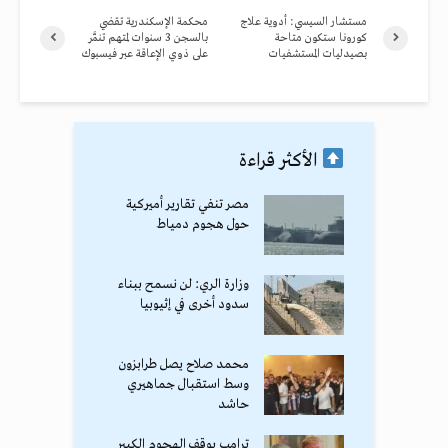
مستشار السيسي: أدوية علاج
محكمة الإسكندرية تقضي
كورونا ستكون متاحة
بالسجن 3 سنوات لمتهم تنمَّر
بصيدليات المستشفيات
على ذوي الإعاقة عبر فيسبوك
الأكثر قراءة
مصر تنفي تقارير أميركية
حول هجوم دمياط
وزارة الري: لن نسمح ببناء
سدود أخرى في إثيوبيا
محمد صلاح يصل طرابزون
وسط استقبال جماهيري
حاشد
ترامب يوقف الهجوم الكبير