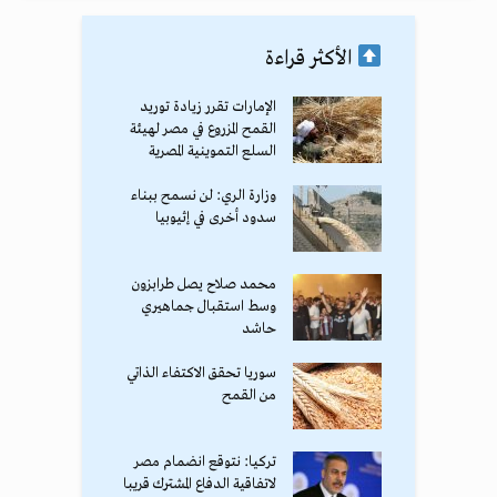
الأكثر قراءة
الإمارات تقرر زيادة توريد
القمح المزروع في مصر لهيئة
السلع التموينية المصرية
وزارة الري: لن نسمح ببناء
سدود أخرى في إثيوبيا
محمد صلاح يصل طرابزون
وسط استقبال جماهيري
حاشد
سوريا تحقق الاكتفاء الذاتي
من القمح
تركيا: نتوقع انضمام مصر
لاتفاقية الدفاع المشترك قريبا