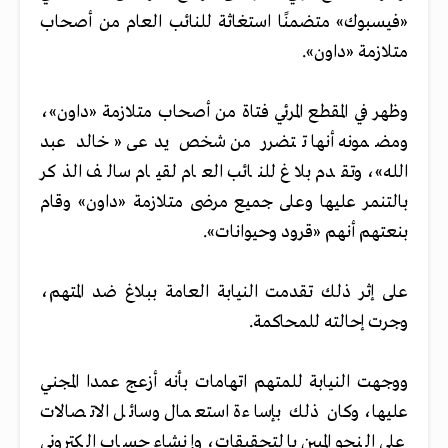
«فيسبوك» متضمنًا استغاثة للنائب العام من أصحاب
متلازمة «داون».
وظهر في المقطع المرئي فتاة من أصحاب متلازمة «داون»،
ومضمونه أنها تتضرر من شخص يدعى «خالد عبد
الله»، وتقدم بلاغ للنائب العام لقيام سالف الذكر
بالتنمر عليها وعلى جميع مرضى متلازمة «داون» وقام
بنعتهم أنهم «قرود وحيوانات».
على إثر ذلك تقدمت النيابة العامة ببلاغ ضد المتهم،
وجرت إحالته للمحاكمة.
ووجهت النيابة للمتهم اتهامات بأنه أزعج عمدا المجني
عليها، وكان ذلك بإساءة استعمال وسائل الاتصالات
على النحو المبين بالتحقيقات، وإنشاء حساب الكتروني