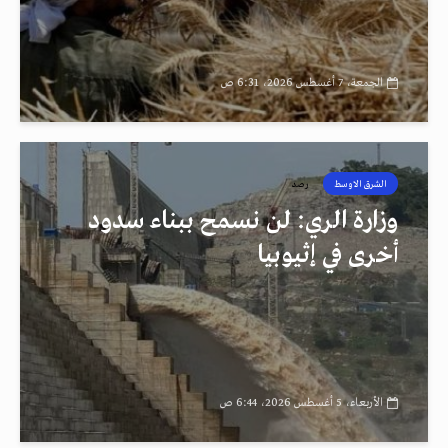
الجمعة، 7 أغسطس 2026، 6:31 ص
الشرق الاوسط
رصد
وزارة الري: لن نسمح ببناء سدود
أخرى في إثيوبيا
الأربعاء، 5 أغسطس 2026، 6:44 ص