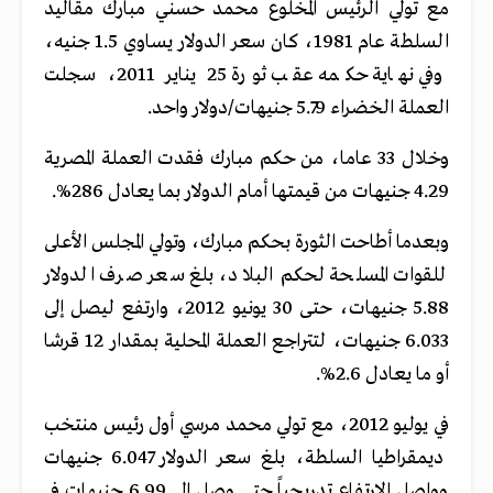
مع تولي الرئيس المخلوع محمد حسني مبارك مقاليد
السلطة عام 1981، كان سعر الدولار يساوي 1.5 جنيه،
وفي نهاية حكمه عقب ثورة 25 يناير 2011، سجلت
العملة الخضراء 5.79 جنيهات/دولار واحد.
وخلال 33 عاما، من حكم مبارك فقدت العملة المصرية
4.29 جنيهات من قيمتها أمام الدولار بما يعادل 286%.
وبعدما أطاحت الثورة بحكم مبارك، وتولي المجلس الأعلى
للقوات المسلحة لحكم البلاد، بلغ سعر صرف الدولار
5.88 جنيهات، حتى 30 يونيو 2012، وارتفع ليصل إلى
6.033 جنيهات، لتتراجع العملة المحلية بمقدار 12 قرشا
أو ما يعادل 2.6%.
في يوليو 2012، مع تولي محمد مرسي أول رئيس منتخب
ديمقراطيا السلطة، بلغ سعر الدولار 6.047 جنيهات
وواصل الارتفاع تدريجياً حتى وصل إلى 6.99 جنيهات في