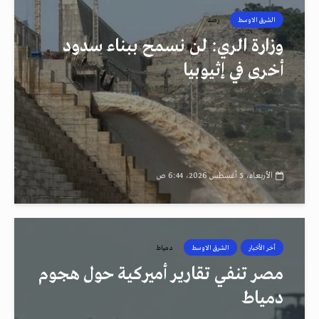
الشرق الاوسط
رصد
وزارة الري: لن نسمح ببناء سدود
أخرى في إثيوبيا
الأربعاء، 5 أغسطس 2026، 6:44 ص
أخر الأخبار
الشرق الاوسط
دمياط
مصر تنفي تقارير أميركية حول هجوم
دمياط