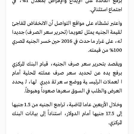
برفع الفائدة على الإيداع والإقراض بمعدل 1%، في
اجتماع استثنائي.
واعتبر نشطاء على مواقع التواصل أن الانخفاض المفاجئ
لقيمة الجنيه يمثل تعويما (تحرير سعر الصرف) جديدا
له، على غرار ما حدث في 2016 حين خسر الجنيه المصري
100% من قيمته.
ويقصد بتحرير سعر صرف الجنيه، قيام البنك المركزي
برفع يده عن تحديد سعر صرف عملته المحلية أمام
العملات الرئيسية ووضع سعر تقديري لها، ليحدد
العرض والطلب في السوق سعرها صعوداً وهبوطاً.
وخلال الأربعين عاما الماضية، تراجع الجنيه من 1.5 جنيها
إلى 17.5 جنيها أمام الدولار، استناداً إلى بيانات البنك
المركزي.