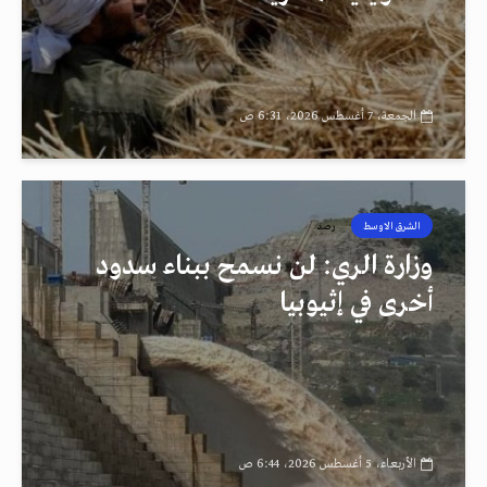
الجمعة، 7 أغسطس 2026، 6:31 ص
الشرق الاوسط
رصد
وزارة الري: لن نسمح ببناء سدود
أخرى في إثيوبيا
الأربعاء، 5 أغسطس 2026، 6:44 ص