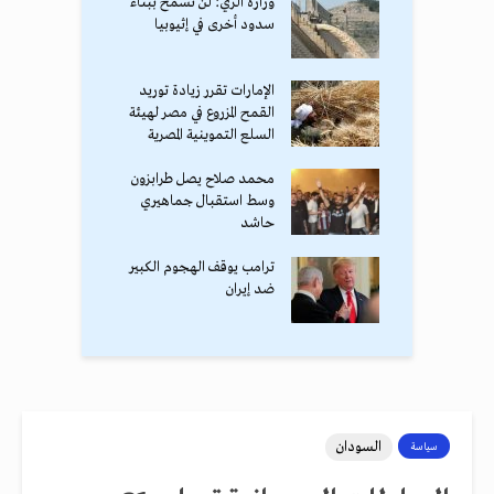
وزارة الري: لن نسمح ببناء
سدود أخرى في إثيوبيا
الإمارات تقرر زيادة توريد
القمح المزروع في مصر لهيئة
السلع التموينية المصرية
محمد صلاح يصل طرابزون
وسط استقبال جماهيري
حاشد
ترامب يوقف الهجوم الكبير
ضد إيران
السودان
سياسة