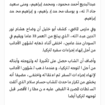
عبدالبديع أحمد محمود، ‏ومحمد إبراهيم، ومنى سعيد
جاد الله، ‏ويوسف محمد إبراهيم، ‏وإبراهيم محمد
إبراهيم.
وفي مارس الماضي، كشف أبو خليل أن وضاح هشام نور
الدين عبد الله، الذي يبلغ من العمر 33 عاما ويقيم في
السودان منذ عامين، اختفى أثناء ذهابه لشؤون الأجانب
من أجل إنهاء إجراءات سفره لتركيا.
وأضاف أن الشاب حصل على تأشيرة له ولزوجته وأبنائه
من أجل التوجه لتركيا، وعندما ذهب لشؤون الأجانب
لإنهاء إجراءات السفر تم اعتقاله واختفى، مضيفا أنه
يخشى من تكرار ما حدث للشاب حسام سلام الذي ألقت
السلطات المصرية القبض عليه من مطار الأقصر قبل
توجهه لتركيا أيضا