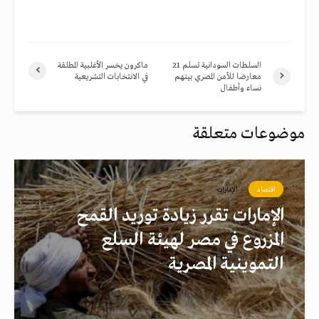
السلطات السودانية تسلم 21
ماكرون يخسر الأغلبية المطلقة
معارضا للأمن المصري بينهم
في الانتخابات التشريعية
نساء وأطفال
موضوعات متعلقة
اقتصاد
الإمارات
الإمارات تقرر زيادة توريد القمح
المزروع في مصر لهيئة السلع
التموينية المصرية