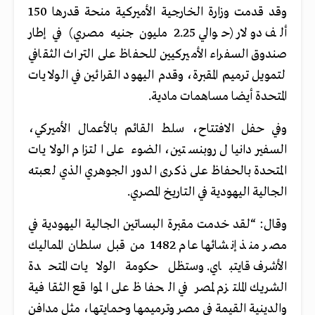
وقد قدمت وزارة الخارجية الأميركية منحة قدرها 150
ألف دولار (حوالي 2.25 مليون جنيه مصري) في إطار
صندوق السفراء الأميركيين للحفاظ على التراث الثقافي
لتمويل ترميم المقبرة، وقدم اليهود القرائين في الولايات
المتحدة أيضا مساهمات مادية.
وفي حفل الافتتاح، سلط القائم بالأعمال الأميركي،
السفير دانيال روبنستين، الضوء على التزام الولايات
المتحدة بالحفاظ على ذكرى الدور الجوهري الذي لعبته
الجالية اليهودية في التاريخ المصري.
وقال: “لقد خدمت مقبرة البساتين الجالية اليهودية في
مصر منذ إنشائها عام 1482 من قبل سلطان المماليك
الأشرف قايتباي. وستظل حكومة الولايات المتحدة
الشريك الملتزم لمصر في الحفاظ على المواقع الثقافية
والدينية القيمة في مصر وترميمها وحمايتها، مثل مدافن