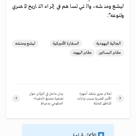
ليشع ومنشه، والتي تساهم في إثراء التاريخ المصري
وتنوعه”.
الجالية اليهودية
السفارة الأميركية
ليشع ومنشه
مقابر البساتين
مقابر اليهود
إعلام عبري ينتقد أجهزة
بيان عاجل في البرلمان حول
الأمن المصرية بسبب زيارات
تصفية مصنع «إدفينا»
المناطق المحتلة
الحكومي بدمياط
الأكثر قراءة