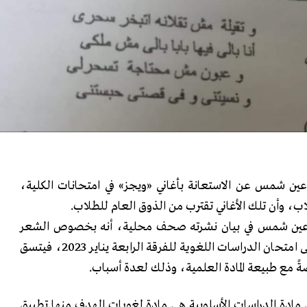
ين شمس عن الاستعانة بأغاني «ويجز» في امتحانات الكلية،
اب، وأن تلك الأغاني تقترب من الذوق العام للطلاب.
 عين شمس في بيان نشرته صحف محلية، أنه بخصوص الشعر
الغنائى بقلم ويجز الذى ورد فى امتحان الدراسات اللغوية للفرقة الرابعة يناير 2023، فيتسق
ةً مع طبيعة المادة العلمية، وذلك لعدة أسباب.
ن مادة الدراسات الأسلوبية هى مادة لغويات الهدف منها تطبيق