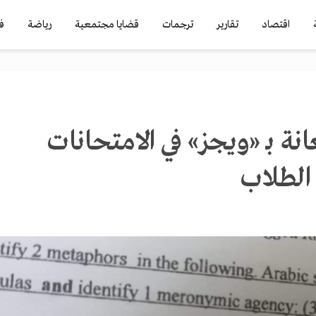
اقتصاد
تقارير
ترجمات
قضايا مجتمعية
رياضة
ف
ة بـ «ويجز» في الامــتـحـانـات
ات الطلاب