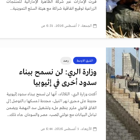
قررت الإمارات عبر شركة الظاهرة الإماراتية للمنتجات
الزراعية توقيع اتفاقية شراكة مع هيئة السلع التموينية...
الجمعة، 7 أغسطس 2026، 6:31 ص
الشرق الاوسط
رصد
وزارة الري: لن نسمح ببناء
سدود أخرى في إثيوبيا
أكدت وزارة الري، الثلاثاء، أنها لن تسمح ببناء سدود إثيوبية
جديدة على مجرى نهر النيل، مجددة تمسكها بالتوصل إلى
اتفاق قانوني ملزم ينظم ملء وتشغيل سد النهضة ويضمن
تبادل البيانات مع دولتي المصب، مصر والسودان. جاء ذلك...
الأربعاء، 5 أغسطس 2026، 6:44 ص