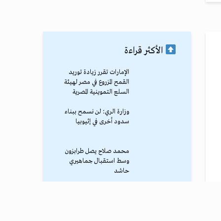
الأكثر قراءة
الإمارات تقرر زيادة توريد
القمح المزروع في مصر لهيئة
السلع التموينية المصرية
وزارة الري: لن نسمح ببناء
سدود أخرى في إثيوبيا
محمد صلاح يصل طرابزون
وسط استقبال جماهيري
حاشد
سوريا تحقق الاكتفاء الذاتي
من القمح