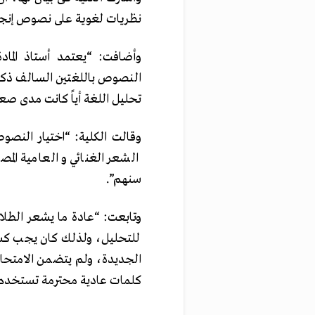
نظريات لغوية على نصوص إنجليز
وأضافت: “يعتمد أستاذ الماد
النصوص باللغتين السالف ذكر
تحليل اللغة أياً كانت مدى صعوب
وقالت الكلية: “اختيار النصوص
الشعر الغنائي و العامية المص
سنهم”.
وتابعت: “عادة ما يشعر الطلاب
للتحليل، ولذلك كان يجب كس
الجديدة، ولم يتضمن الامتحان 
كلمات عادية محترمة تستخدم ف