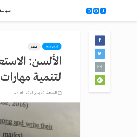
سياسة
مصر
إعلام جديد
الألسن: الاستعان
لــتـنـمـيــة مهار
الجمعة، 20 يناير 2023، 4:16 م