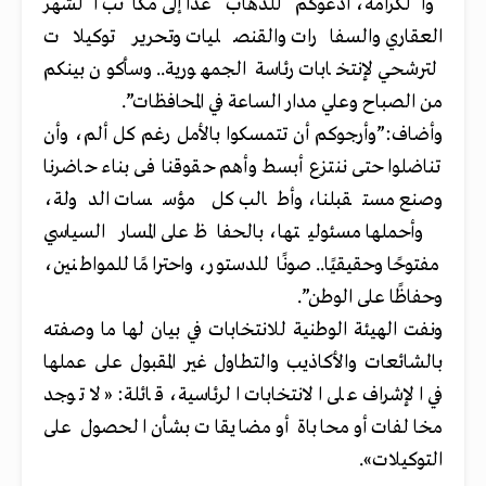
والكرامة، أدعوكم للذهاب غدًا إلى مكاتب الشهر
العقاري والسفارات والقنصليات وتحرير توكيلات
لترشحي لإنتخابات رئاسة الجمهورية.. وسأكون بينكم
من الصباح وعلي مدار الساعة في المحافظات”.
وأضاف:”وأرجوكم أن تتمسكوا بالأمل رغم كل ألم، وأن
تناضلوا حتى ننتزع أبسط وأهم حقوقنا فى بناء حاضرنا
وصنع مستقبلنا، وأطالب كل مؤسسات الدولة،
وأحملها مسئوليتها، بالحفاظ على المسار السياسي
مفتوحًا وحقيقيًا.. صونًا للدستور، واحترامًا للمواطنين،
وحفاظًا على الوطن”.
ونفت الهيئة الوطنية للانتخابات في بيان لها ما وصفته
بالشائعات والأكاذيب والتطاول غير المقبول على عملها
في الإشراف على الانتخابات الرئاسية، قائلة: «لا توجد
مخالفات أو محاباة أو مضايقات بشأن الحصول على
التوكيلات».