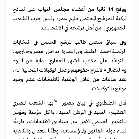
ووقع 44 نائبا من أعضاء مجلس النواب على نماذج
تزكية للمرشح المحتمل حازم عمر، رئيس حزب الشعب
الجمهوري، من أجل ترشحه في الانتخابات.
وفي سياق متصل طالب المرشح المحتمل في انتخابات
الرئاسة أحمد الطنطاوي أنصاره بداخل مصر وخارجها
بالتوافد على مكاتب الشهر العقاري بداية من اليوم
و«النضال» لانتزاع حقوقهم وعمل توكيلات انتخابية له،
بعد ساعات من إعلان الوطنية للانتخابات عدم وجود
موانع بالتوكيلات.
قال الطنطاوي في بيان مصور :”أيها الشعب المصري
العظيم، السيد في الوطن السيد، يا كل مؤمنة ومؤمن
بالتغيير السلمي الآمن عبر صناديق الانتخابات، طريقًا
لبناء دولة القانون والمؤسسات، وطنًا للعدل والكفاية