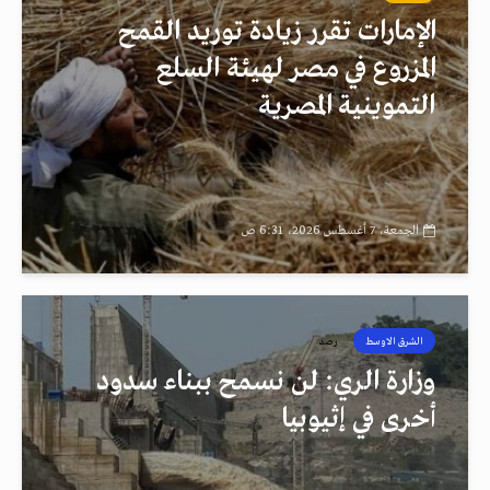
الإمارات تقرر زيادة توريد القمح
المزروع في مصر لهيئة السلع
التموينية المصرية
الجمعة، 7 أغسطس 2026، 6:31 ص
الشرق الاوسط
رصد
وزارة الري: لن نسمح ببناء سدود
أخرى في إثيوبيا