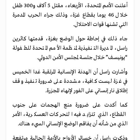
أعلنت الأمم المتحدة، الأربعاء، مقتل 5 آلاف و300 طفل
خلال 46 يوما بقطاع غزة، وذلك جراء الحرب المدمرة
التي تشنها قوات الاحتلال.
جاء ذلك في إحاطة حول الوضع بغزة، قدمتها كاثرين
راسل، المديرة التنفيذية لمنظمة الأمم المتحدة للطفولة
“يونيسف” خلال جلسة لمجلس الأمن الدولي.
وأشارت راسل أن الهدنة الإنسانية المرتقبة غدا الخميس
في غزة ليست كافية، مشددة على ضرورة تنفيذ وقف
إطلاق نار إنساني على الفور لإنهاء المجزرة.
كما أكدت على ضرورة منع الهجمات على جنوب
القطاع، الذي تتزايد فيه التحركات العسكرية، الأمر
الذي من شأنه أن يفاقم الوضع الإنساني السيء هناك.
وذكرت راسل أن خسائر الأرواح بالأزمة الحالية مرتفعة