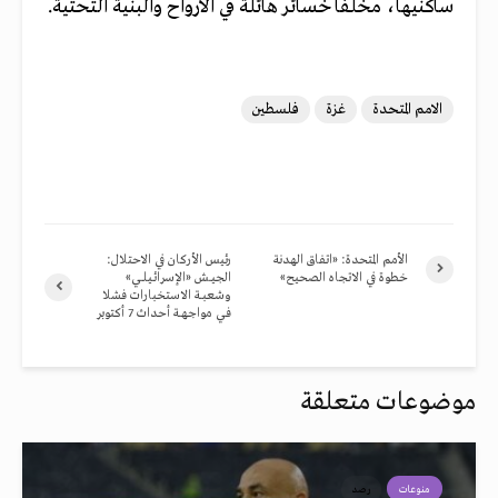
ساكنيها، مخلفا خسائر هائلة في الأرواح والبنية التحتية.
الامم المتحدة
غزة
فلسطين
الأمم المتحدة: «اتفاق الهدنة
رئيس الأركان في الاحتلال:
خطوة في الاتجاه الصحيح»
الجيــش «الإسرائـيـلــي»
وشعبــة الاستخبارات فشلا
فـي مواجهــة أحداث 7 أكتوبر
موضوعات متعلقة
منوعات
رصد