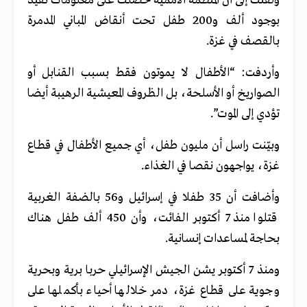
ولفتت إلى أن المنظمة الأممية حصلت على معلومات تفيد
بوجود ألف و200 طفل تحت أنقاض المباني المدمرة
بالقصف في غزة.
وأردفت: “الأطفال لا يموتون فقط بسبب القنابل أو
الصواريخ أو الأسلحة، بل الظروف المعيشية الرهيبة أيضا
تؤدي إلى الموت”.
وبيّنت راسل أن مليون طفل، أي جميع الأطفال في قطاع
غزة، يواجهون نقصا في الغذاء.
وأضافت أن 35 طفلا في إسرائيل و56 بالضفة الغربية
قتلوا منذ 7 أكتوبر الفائت، وأن 450 ألف طفل هناك
بحاجة لمساعدات إنسانية.
ومنذ 7 أكتوبر يشن الجيش الإسرائيلي حربا برية وبحرية
وجوية على قطاع غزة، دمر خلالها أحياء بأكملها على