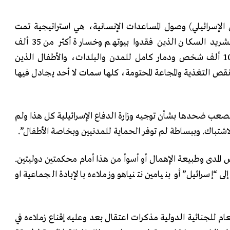
 الإسرائيلي) وصول المساعدات الإنسانية، هي استراتيجية تمت
للقرون الوسطى، واستمرار تشريد السكان الذين فقدوا بيوتهم وخسارة أكثر من 35 ألف
شخص٬ وإصابات أكثر من 100 ألف شخص ودمار كامل للمدن والبلدات٬ والأطفال الذين
قص التغذية والمجاعة المحتومة، كلها سمات لا أحد يجادل فيها
لصعب ضحدها بشأن توجيه وزارة الدفاع الإسرائيلية كل هذا ولم
لاشتباك. وببساطة لم توفر الحماية للمدنيين وبخاصة الأطفال”.
لمدى وطبيعة الإهمال أو أسوأ من هذا أمام محكمتين دوليتين.
ى “إسرائيل” أو بنيامين نتنياهو وزملاءه بالإبادة الجماعية او
عام للجنائية الدولية مذكرات اعتقال بعد وعليه إقناع زملاءه في