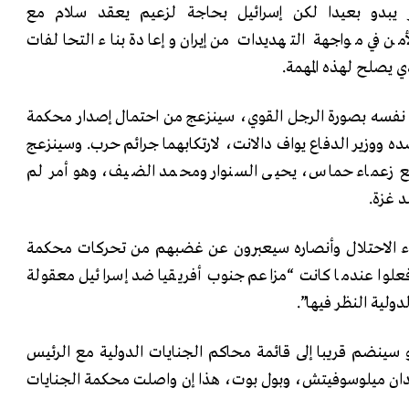
ر يبدو بعيدا لكن إسرائيل بحاجة لزعيم يعقد سلام مع
أمن في مواجهة التهديدات من إيران وإعادة بناء التحالفات
ي يصلح لهذه المهمة.
م نفسه بصورة الرجل القوي، سينزعج من احتمال إصدار محكمة
الجنايات الدولية أمر اعتقال ضده ووزير الدفاع يواف دالانت٬ لارتكابهما جرائم حرب. وسينزعج
 مع زعماء حماس، يحيى السنوار ومحمد الضيف، وهو أمر لم
د غزة.
راء الاحتلال وأنصاره سيعبرون عن غضبهم من تحركات محكمة
 فعلوا عندما كانت “مزاعم جنوب أفريقيا ضد إسرائيل معقولة
لية النظر فيها”.
سينضم قريبا إلى قائمة محاكم الجنايات الدولية مع الرئيس
الروسي فلاديمير بوتين٬ وسلوبدان ميلوسوفيتش٬ وبول بوت، هذا إن واصلت محكمة الجنايات