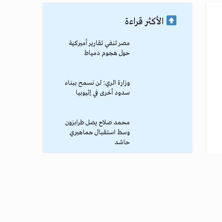
الأكثر قراءة
مصر تنفي تقارير أميركية
حول هجوم دمياط
وزارة الري: لن نسمح ببناء
سدود أخرى في إثيوبيا
محمد صلاح يصل طرابزون
وسط استقبال جماهيري
حاشد
ترامب يوقف الهجوم الكبير
ضد إيران
نادي طرابزون يعلن التفاوض
مع محمد صلاح