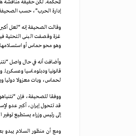
المحكمة. لكن حقيقة مناقشة هذ
إدارة الحرب”، حسب الصحيفة
وقالت الصحيفة إنه “لعل أكبر
غزة وقصفت البنى التحتية في
وهو محو حماس أو استسلامها”
وأضافت أنه في حال واصل “نتني
قانونيا ودبلوماسيا وعسكريا. و
لحماس، وبات معزولا دوليا ويق
ووفقا للصحيفة، فإن “نتنياهو 
قد تتحول إيران، أكبر عدو لإس
إلى رئيس وزراء يستطيع توفير ا
ومع أن منظور السلام يبدو ب