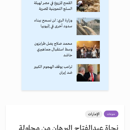
القمح المزروع في مصر لهيئة
السلع التموينية المصرية
وزارة الري: لن نسمح ببناء
سدود أخرى في إثيوبيا
محمد صلاح يصل طرابزون
وسط استقبال جماهيري
حاشد
ترامب يوقف الهجوم الكبير
ضد إيران
الإمارات
منوعات
نجاة عبدالفتاح البرهان من محاولة