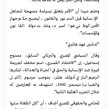
وسلامته، ولكن الأمر ليس له علاقة بذلك”.
وختم مبينا أن “الأمر يتعلق بسياسة ممنهجة تتجاهل
الإنسانية قبل الدستور والقانون، ليصبح حكم جهاز
الأمن الوطني هو السيد، وغابت دولة القانون
والمؤسسات”.
“تدشين عهد هتلري”
وقال السياسي المصري والبرلماني السابق، ممدوح
إسماعيل، إن “الاختفاء القسري، اسم مخفف لجريمة
كبيرة ضد الإنسانية والحق في الحياة والعدالة، ابتكرها
الزعيم النازي أدولف هتلر، بموجب مرسوم (الليل
والضباب) ديسمبر 1941، استهدف به المعارضين له
خلال الحرب العالمية الثانية”.
المحامي والحقوقي المصري أضاف ، أن “كل الطغاة ساروا