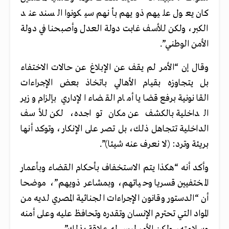
كان يعول عليهم ذويهم بأنهم سيكونوا السند عند
الكبر، ولكن للأسف غابت دولة العدل وأصبحنا في دولة
الأمن الوطني”.
وقال إن “الأمر لم يقف عن الإبلاغ عن حالات الاختفاء
بل يتجاوزه بقيام الأهالي باتخاذ بعض الإجراءات
القانونية برفع قضايا أمام القضاء الإداري بإلزام وزير
الداخلية بالكشف عن مكان تواجده، لكن للأسف
الداخلية تتجاهل ذلك، بل تصر على الإنكار، وتوكد أنها
بريئة وترد: (لا نعرف عنه شيئا)”.
وأكد أنه “هكذا يتم الاستخفاف بأحكام القضاء وبأعمار
المختفيين قسريا وحياتهم، وبمشاعر ذويهم”، موضحا
أن “الدستور وقانون الإجراءات الجنائية المصري لديه من
المواد التي تحترم الإنسان وتقدره وتحافظ عليه وعلى أمنه