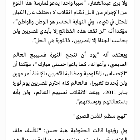
ولا يرى عبدالغفار، “سببا واحدا يدعو لممارسة هذا النوع
من الإجرام من قبل نظام انقلاب لا يختلف عن الكيان
المحتل في شيء، وفي النهاية الخاسر هو الوطن والمواطن”،
مؤكدا أنه “لن تقف هذه الفظائع إلا بأيدي المصريين ولن
يحاسب الجناة إلا المصريين، فالثورة هي الحل”.
ويعتقد أنه “يوم أن تنجح الثورة فسيبيع العالم
السيسي، وأعوانه، كما باعوا حسني مبارك”، مؤكدا أن
“الإحساس بالمظلومية ومطالبة الآخرين بالإنقاذ أمر مهين
ولن يُحدث تغييرا، فالعالم كله احترم المصريين يوم ثورة
يناير 2011، وبعد الانقلاب نسيهم العالم، ولن يأبه
باستغاثاتهم وتوسلاتهم”.
“نهج منظم للأمن المصري”
وفي رؤيتها قالت الحقوقية هبة حسن: “للأسف ملف