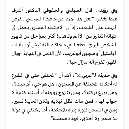
وفي رؤيته، قال السياسي والحقوقي الدكتور أشرف
عبدالغفار: “لعل هذا جزء من خطط السيسي لفرض
الرعب على الشعب، إذ أن الاختفاء القسري يحمل في
طياته الكثير من الألم والمعاناة أكثر بمراحل من ظهور
الشخص البرئ -قطعا- في محاكم التفتيش أو نيابات
الباستيل أو سجون أبوغريب، لأن الناس في النهاية -ويال
القهر- تفرح أنه مازال حيا”.
وفي حديثه لـ”عربي21″، أكد أن “المختفي حتي في الشرع
له أحكامه المختلفة عن المسجون، هل هو حي، أم ميت؟،
وهل توزع تركته؟، وهل تتزوج زوجته؟، أسئلة كثيرة لا
جواب لها، فمن مات نظل نبكيه ولكن الحياة تسير،
ومن في السجن نزوره ونراه بالمحكمة، أما المختفي في دولة
بلا ضمير ولا أخلاق، فهذه معضلة”.