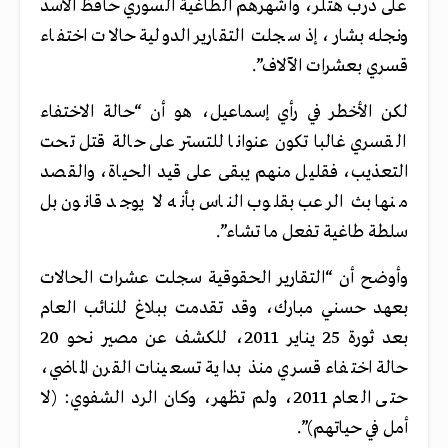
على درب هتلر، وأشهرهم الطاغية السوري حافظ الأسد
ونجله بشار، إذ سجلت التقارير الدولية حالات اختفاء
قسري بعشرات الآلاف”.
لكن الأخطر في رأي إسماعيل، هو أن “حالة الاختفاء
القسري غالبا تكون عنوانا للتستر على حالة قتل تحت
التعذيب، فقليل منهم يبقى على قيد الحياة، والقصد
منها بث الرعب بقلوب الناس بأنه لا يوجد قانون بل
سلطة طاغية تفعل ما تشاء”.
وأوضح أن “التقارير الحقوقية سجلت عشرات الحالات
بعهد حسني مبارك، وقد تقدمت ببلاغ للنائب العام
بعد ثورة 25 يناير 2011، للكشف عن مصير نحو 20
حالة اختفاء قسري منذ بداية تسعينات القرن الماضي،
حتى العام 2011، ولم تظهر، وكان الرد الشفوي: (لا
أمل في حياتهم)”.