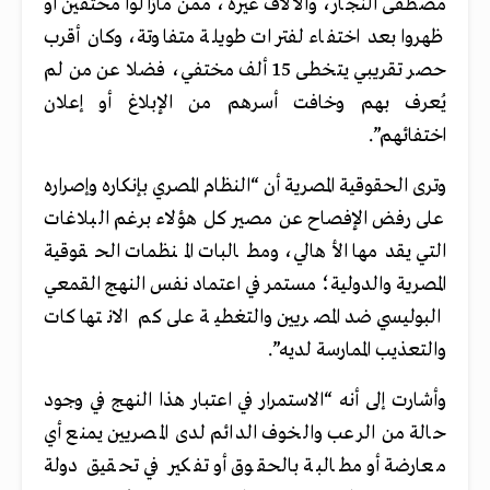
مصطفى النجار، والآلاف غيره، ممن مازالوا مختفين أو
ظهروا بعد اختفاء لفترات طويلة متفاوتة، وكان أقرب
حصر تقريبي يتخطى 15 ألف مختفي، فضلا عن من لم
يُعرف بهم وخافت أسرهم من الإبلاغ أو إعلان
اختفائهم”.
وترى الحقوقية المصرية أن “النظام المصري بإنكاره وإصراره
على رفض الإفصاح عن مصير كل هؤلاء برغم البلاغات
التي يقدمها الأهالي، ومطالبات المنظمات الحقوقية
المصرية والدولية؛ مستمر في اعتماد نفس النهج القمعي
البوليسي ضد المصريين والتغطية على كم الانتهاكات
والتعذيب الممارسة لديه”.
وأشارت إلى أنه “الاستمرار في اعتبار هذا النهج في وجود
حالة من الرعب والخوف الدائم لدى المصريين يمنع أي
معارضة أو مطالبة بالحقوق أو تفكير في تحقيق دولة