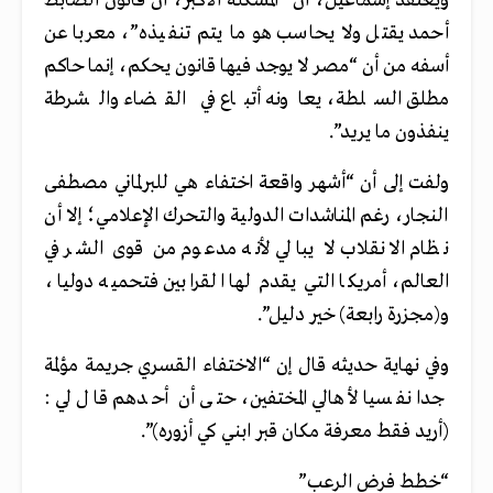
ويعتقد إسماعيل، أن “المشكلة الأكبر، أن قانون الضابط
أحمد يقتل ولا يحاسب هو ما يتم تنفيذه”، معربا عن
أسفه من أن “مصر لا يوجد فيها قانون يحكم، إنما حاكم
مطلق السلطة، يعاونه أتباع في القضاء والشرطة
ينفذون ما يريد”.
ولفت إلى أن “أشهر واقعة اختفاء هي للبرلماني مصطفى
النجار، رغم المناشدات الدولية والتحرك الإعلامي؛ إلا أن
نظام الانقلاب لا يبالي لأنه مدعوم من قوى الشر في
العالم، أمريكا التي يقدم لها القرابين فتحميه دوليا،
و(مجزرة رابعة) خير دليل”.
وفي نهاية حديثه قال إن “الاختفاء القسري جريمة مؤلمة
جدا نفسيا لأهالي المختفين، حتى أن أحدهم قال لي:
(أريد فقط معرفة مكان قبر ابني كي أزوره)”.
“خطط فرض الرعب”