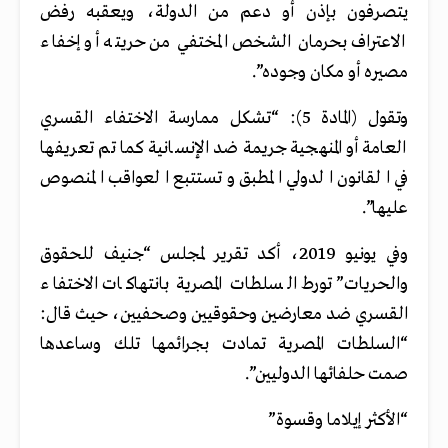
يتصرفون بإذن أو دعم من الدولة، ويعقبه رفض
الاعتراف بحرمان الشخص المختفي من حريته أو إخفاء
مصيره أو مكان وجوده”.
وتقول (المادة 5): “تشكل ممارسة الاختفاء القسري
العامة أو المنهجية جريمة ضد الإنسانية كما تم تعريفها
في القانون الدولي المطبق وتستتبع العواقب المنصوص
عليها”.
وفي يونيو 2019، أكد تقرير لمجلس “جنيف للحقوق
والحريات” تورط السلطات المصرية بانتهاكات الاختفاء
القسري ضد معارضين وحقوقيين وصحفيين، حيث قال:
“السلطات المصرية تمادت بجرائمها تلك وساعدها
صمت حلفائها الدوليين”.
“الأكثر إيلاما وقسوة”