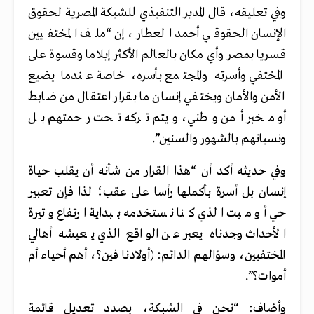
وفي تعليقه، قال المدير التنفيذي للشبكة المصرية لحقوق
الإنسان الحقوقي أحمد العطار، إن “ملف المختفيين
قسريا بمصر وأي مكان بالعالم الأكثر إيلاما وقسوة على
المختفي وأسرته والمجتمع بأسره، خاصة عندما يضيع
الأمن والأمان ويختفي إنسان ما بقرار اعتقال من ضابط
أو مخبر أمن وطني، ويتم تركه تحت رحمتهم بل
ونسيانهم بالشهور والسنين”.
وفي حديثه أكد أن “هذا القرار من شأنه أن يقلب حياة
إنسان بل أسرة بأكملها رأسا على عقب؛ لذا فإن تعبير
حي أو ميت الذي كنا نستخدمه ببداية ارتفاع وتيرة
الأحداث وجدناه يعبر عن الواقع الذي يعيشه أهالي
المختفيين، وسؤالهم الدائم: (أولادنا فين؟، أهم أحياء أم
أموات؟”.
وأضاف: “نحن في الشبكة، بصدد تعديل قائمة