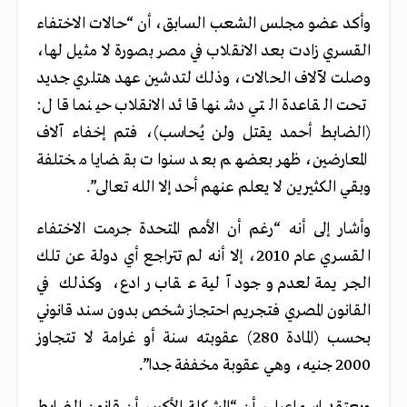
وأكد عضو مجلس الشعب السابق، أن “حالات الاختفاء
القسري زادت بعد الانقلاب في مصر بصورة لا مثيل لها،
وصلت لآلاف الحالات، وذلك لتدشين عهد هتلري جديد
تحت القاعدة التي دشنها قائد الانقلاب حينما قال:
(الضابط أحمد يقتل ولن يُحاسب)، فتم إخفاء آلاف
المعارضين، ظهر بعضهم بعد سنوات بقضايا مختلفة
وبقي الكثيرين لا يعلم عنهم أحد إلا الله تعالى”.
وأشار إلى أنه “رغم أن الأمم المتحدة جرمت الاختفاء
القسري عام 2010، إلا أنه لم تتراجع أي دولة عن تلك
الجريمة لعدم وجود آلية عقاب رادع، وكذلك في
القانون المصري فتجريم احتجاز شخص بدون سند قانوني
بحسب (المادة 280) عقوبته سنة أو غرامة لا تتجاوز
2000 جنيه، وهي عقوبة مخففة جدا”.