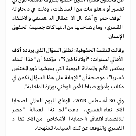
عن المختفين قسرا، الذين اختفوا بظروف غامضة دون أي
تفسير أو معلومات من السلطات، وذلك في محاولة
لوقف جميع أشكال الاعتقال التعسفي والاختفاء
القسري، وما يصاحبها من انتهاكات جسيمة لحقوق
الإنسان.
وقالت المنظمة الحقوقية: نطلق السؤال الذي يردده آلاف
الأهالي لسنوات: “أولادنا فين؟”، مؤكدة أن “هذا النداء
يعكس الألم والمعاناة اليومية التي يعيشها ذوو المختفين
قسريا”، موضحة أن “الإجابة على هذا السؤال تكمن في
مكاتب وأدراج ضباط الأمن الوطني بوزارة الداخلية”.
وفي 30 أغسطس 2023، الموافق لليوم العالمي لضحايا
الاختفاء القسري، دعت “لجنة العدالة” مصر
للانضمام لاتفاقية حماية الأشخاص من الاختفاء
القسري والتوقف عن تلك السياسة الممنهجة.