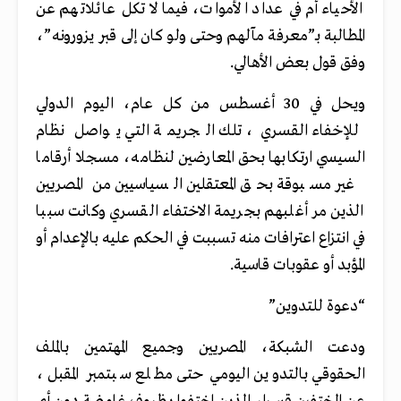
الأحياء أم في عداد الأموات، فيما لا تكل عائلاتهم عن
المطالبة بـ”معرفة مآلهم وحتى ولو كان إلى قبر يزورونه”،
وفق قول بعض الأهالي.
ويحل في 30 أغسطس من كل عام، اليوم الدولي
للإخفاء القسري، تلك الجريمة التي يواصل نظام
السيسي ارتكابها بحق المعارضين لنظامه، مسجلا أرقاما
غير مسبوقة بحق المعتقلين السياسيين من المصريين
الذين مر أغلبهم بجريمة الاختفاء القسري وكانت سببا
في انتزاع اعترافات منه تسببت في الحكم عليه بالإعدام أو
المؤبد أو عقوبات قاسية.
“دعوة للتدوين”
ودعت الشبكة، المصريين وجميع المهتمين بالملف
الحقوقي بالتدوين اليومي حتى مطلع سبتمبر المقبل،