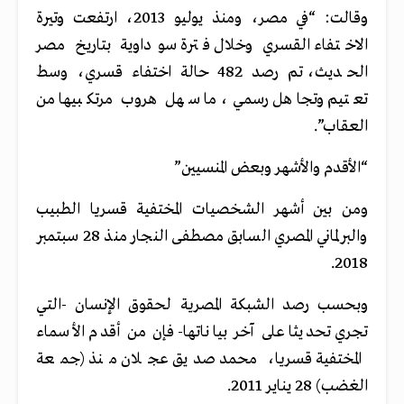
وقالت: “في مصر، ومنذ يوليو 2013، ارتفعت وتيرة
الاختفاء القسري وخلال فترة سوداوية بتاريخ مصر
الحديث، تم رصد 482 حالة اختفاء قسري، وسط
تعتيم وتجاهل رسمي، ما سهل هروب مرتكبيها من
العقاب”.
“الأقدم والأشهر وبعض المنسيين”
ومن بين أشهر الشخصيات المختفية قسريا الطبيب
والبرلماني المصري السابق مصطفى النجار منذ 28 سبتمبر
2018.
وبحسب رصد الشبكة المصرية لحقوق الإنسان -التي
تجري تحديثا على آخر بياناتها- فإن من أقدم الأسماء
المختفية قسريا، محمد صديق عجلان منذ (جمعة
الغضب) 28 يناير 2011.