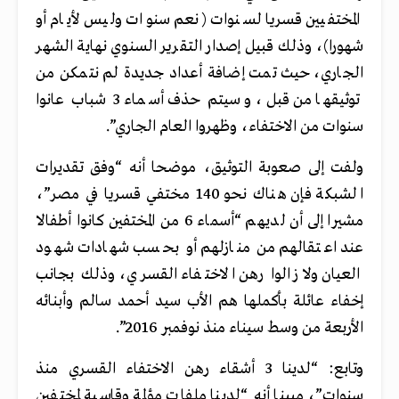
المختفيين قسريا لسنوات (نعم سنوات وليس لأيام أو
شهورا)، وذلك قبيل إصدار التقرير السنوي نهاية الشهر
الجاري، حيث تمت إضافة أعداد جديدة لم نتمكن من
توثيقها من قبل، وسيتم حذف أسماء 3 شباب عانوا
سنوات من الاختفاء، وظهروا العام الجاري”.
ولفت إلى صعوبة التوثيق، موضحا أنه “وفق تقديرات
الشبكة فإن هناك نحو 140 مختفي قسريا في مصر”،
مشيرا إلى أن لديهم “أسماء 6 من المختفين كانوا أطفالا
عند اعتقالهم من منازلهم أو بحسب شهادات شهود
العيان ولا زالوا رهن الاختفاء القسري، وذلك بجانب
إخفاء عائلة بأكملها هم الأب سيد أحمد سالم وأبنائه
الأربعة من وسط سيناء منذ نوفمبر 2016”.
وتابع: “لدينا 3 أشقاء رهن الاختفاء القسري منذ
سنوات”، مبينا أنه “لدينا ملفات مؤلمة وقاسية لمختفين