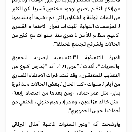
المختفين قسريا مستمر ويتزايد مع مرور الوقت، وبالرغم
من إنكار النظام المصري لوجود مختفين قسريا لكن الكثير
من الملفات الموثقة والشكاوى التي تم نشرها أو تقديمها
للمؤسسات الدولية تثبت استمرار الاختفاء القسري
كنهج منظم للأمن المصري منذ سنوات مع كثير من
الحالات ولشرائح المجتمع المختلفة”.
المديرة التنفيذية لـ”التنسيقية المصرية للحقوق
والحريات”، أكدت لـ”عربي21″، أنه “يُمارس كنوع من
التعذيب للمعتقلين، وقد تمتد فترات الاختفاء القسري
من أيام لسنوات -كما الحال لبعض الحالات منذ ثورة
يناير- مثل عمر حماد، -ومن بعدها من اعتصام رابعة-
مثل خالد عزالدين، وعمر إبراهيم متولي، المختفي من
أحداث الحرس الجمهوري”.
وأوضحت أنه “وعبر السنوات الماضية أمثال البرلماني