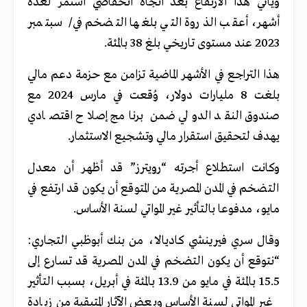
ويأتي هذا الارتفاع بعد اتجاه انخفاضي استمر لعدة
أشهر، أعقب الذروة التي بلغها التضخم في/ سبتمبر
2023 عند مستوى تاريخي بلغ 38 بالمئة.
هذا التراجع في الأشهر الماضية تزامن مع حزمة دعم مالي
بلغت 8 مليارات دولار، وُقعت في مارس 2024 مع
صندوق النقد الدولي ضمن برنامج إصلاح اقتصادي
يهدف لتحقيق استقرار مالي وتشجيع الاستثمار.
وكانت استطلاع أجرته “رويترز” قد أظهر أن معدل
التضخم في المدن المصرية من المتوقع أن يكون قد ارتفع في
مايو، مدفوعا بالتأثير غير المواتي لسنة الأساس.
وقال سري فيرينشي كاديالا، من بنك أبوظبي التجاري:
“نتوقع أن يكون التضخم في المدن المصرية قد تسارع إلى
15.5 بالمئة في مايو من 13.9 بالمئة في أبريل، بسبب التأثير
غير المواتي لسنة الأساس وبعض الآثار المتبقية من زيادة