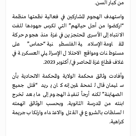
من كبار السن.
واستهدف الهجوم المشاركين في فعالية نظمتها منظمة
“اركضوا من أجل حياتهم” التي تكرس جهودها للفت
الانتباه إلى الأسرى المحتجزين في غزة منذ هجوم حركة
المقاومة الإسلامية الفلسطينية “حماس” على
مستوطنات ومواقع الاحتلال الإسرائيلي العسكرية في
غلاف قطاع غزة المحاصر في/ أكتوبر 2023.
وأفادت وثائق محكمة الولاية والمحكمة الاتحادية بأن
سليمان قال للمحققين إنه كان يريد “قتل جميع
الصهاينة” لكنه أرجأ تنفيذ الهجوم إلى ما بعد تخرج
ابنته من المدرسة الثانوية. وبحسب الوثائق اتهمته
السلطات بالشروع في القتل والاعتداء وارتكاب جريمة
كراهية.