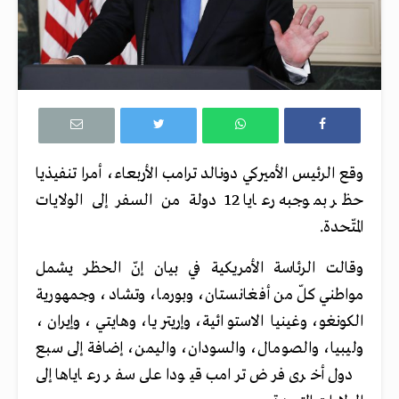
وقع الرئيس الأميركي دونالد ترامب الأربعاء، أمرا تنفيذيا
حظر بموجبه رعايا 12 دولة من السفر إلى الولايات
المتّحدة.
وقالت الرئاسة الأمريكية في بيان إنّ الحظر يشمل
مواطني كلّ من أفغانستان، وبورما، وتشاد، وجمهورية
الكونغو، وغينيا الاستوائية، وإريتريا، وهايتي، وإيران،
وليبيا، والصومال، والسودان، واليمن، إضافة إلى سبع
دول أخرى فرض ترامب قيودا على سفر رعاياها إلى