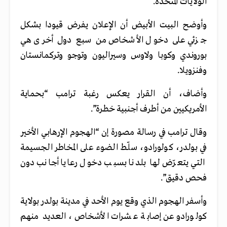
الولايات المتحدة.
وأوضح البيت الأبيض أن الإعلان يفرض قيودا بشكل
جزئي على دخول الأشخاص من سبع دول أخرى هي
بوروندي وكوبا ولاوس وسيراليون وتوجو وتركمانستان
وفنزويلا.
وأضاف، أن القرار يعكس رغبة ترامب “بحماية
الأمريكيين من أطرف أجنبية خطرة”.
وقال ترامب في رسالة مصورة إن “الهجوم الإرهابي الأخير
في بولدر، كولورادو، سلّط الضوء على المخاطر الجسيمة
التي يتعرّض لها بلدنا بسبب دخول رعايا أجانب دون
فحص دقيق”.
وأسفر الهجوم الذي وقع يوم الأحد في مدينة بولدر بولاية
كولورادو عن إصابة عشرات الأشخاص، العديد منهم