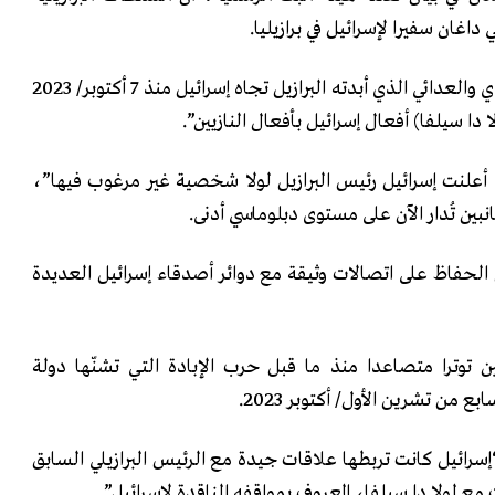
اغان سفيرا لإسرائيل في برازيليا.
وقالت الوزارة، إن “النهج النقدي والعدائي الذي أبدته البرازيل تجاه إسرائيل منذ 7 أكتوبر/ 2023
 دا سيلفا) أفعال إسرائيل بأفعال النازيين”.
 أعلنت إسرائيل رئيس البرازيل لولا شخصية غير مرغوب فيها”،
نبين تُدار الآن على مستوى دبلوماسي أدنى.
ل الحفاظ على اتصالات وثيقة مع دوائر أصدقاء إسرائيل العديدة
 توترا متصاعدا منذ ما قبل حرب الإبادة التي تشنّها دولة
 من تشرين الأول/ أكتوبر 2023.
إسرائيل كانت تربطها علاقات جيدة مع الرئيس البرازيلي السابق
مع لولا دا سيلفا، المعروف بمواقفه الناقدة لإسرائيل”.