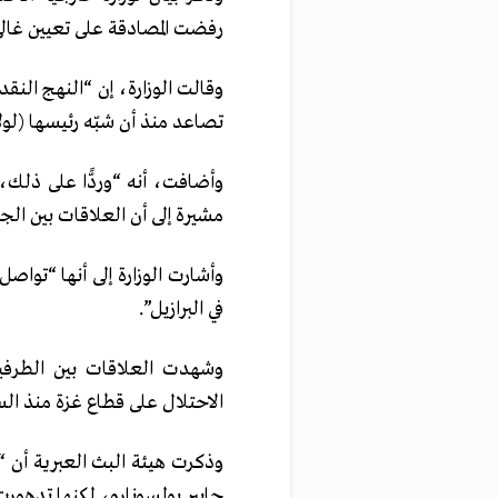
رفضت المصادقة على تعيين غالي د
تصاعد منذ أن شبّه رئيسها (لولا
وأضافت، أنه “وردًّا على ذلك،
مشيرة إلى أن العلاقات بين الجا
وأشارت الوزارة إلى أنها “تواص
في البرازيل”.
وشهدت العلاقات بين الطرفين
الاحتلال على قطاع غزة منذ السابع
وذكرت هيئة البث العبرية أن “
جايير بولسونارو، لكنها تدهورت 