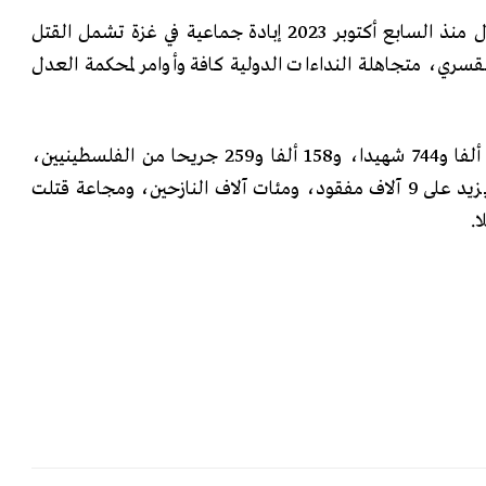
وبدعم أمريكي، يرتكب الاحتلال منذ السابع أكتوبر 2023 إبادة جماعية في غزة تشمل القتل
القسري، متجاهلة النداءات الدولية كافة وأوامر لمحكمة العدل
وخلّفت الإبادة الإسرائيلية 62 ألفا و744 شهيدا، و158 ألفا و259 جريحا من الفلسطينيين،
معظمهم أطفال ونساء، وما يزيد على 9 آلاف مفقود، ومئات آلاف النازحين، ومجاعة قتلت