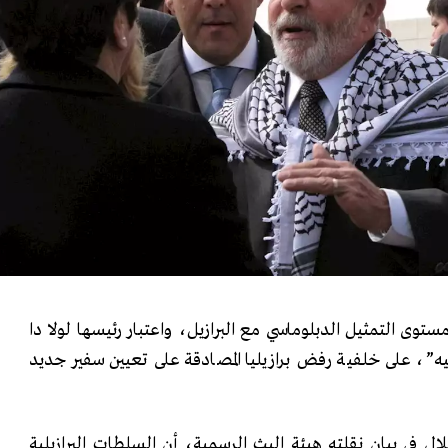
وى التمثيل الدبلوماسي مع البرازيل، واعتبار رئيسها لولا دا
، على خلفية رفض برازيليا المصادقة على تعيين سفير جديد
لال في بيان نقلته هيئة البث الرسمية، أن السلطات البرازيلية