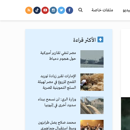
يديو
ملفات خاصة
الأكثر قراءة
مصر تنفي تقارير أميركية
حول هجوم دمياط
الإمارات تقرر زيادة توريد
القمح المزروع في مصر لهيئة
السلع التموينية المصرية
وزارة الري: لن نسمح ببناء
سدود أخرى في إثيوبيا
محمد صلاح يصل طرابزون
وسط استقبال جماهيري