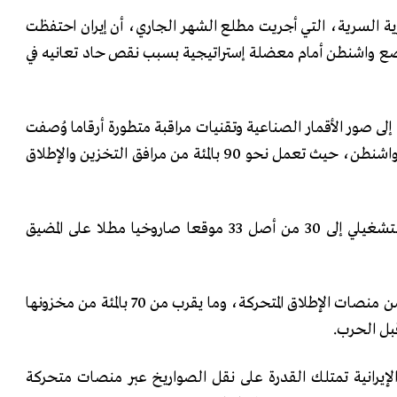
ة السرية، التي أجريت مطلع الشهر الجاري، أن إيران احتفظت
يضع واشنطن أمام معضلة إستراتيجية بسبب نقص حاد تعانيه في
إلى صور الأقمار الصناعية وتقنيات مراقبة متطورة أرقاما وُصفت
بأنها مقلقة لكبار المسؤولين في واشنطن، حيث تعمل نحو 90 بالمئة من مرافق التخزين والإطلاق
كما استعادت إيران الوصول التشغيلي إلى 30 من أصل 33 موقعا صاروخيا مطلا على المضيق
وتحتفظ طهران بنحو 70 بالمئة من منصات الإطلاق المتحركة، وما يقرب من 70 بالمئة من مخزونها
بل الحرب.
لإيرانية تمتلك القدرة على نقل الصواريخ عبر منصات متحركة