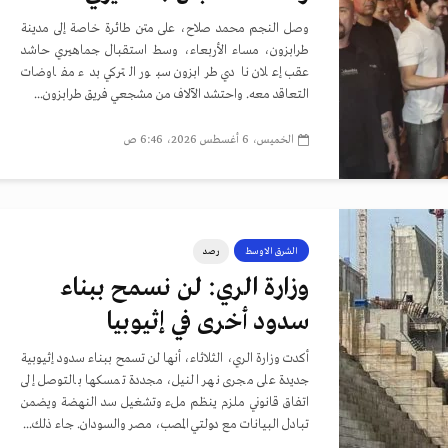
وصل النجم محمد صلاح، على متن طائرة خاصة إلى مدينة
طرابزون، مساء الأربعاء، وسط استقبال جماهيري حاشد
عقب إعلان نادي طرابزون سبور التركي بدء مفاوضات
التعاقد معه. واحتشد الآلاف من مشجعي فريق طرابزون...
الخميس، 6 أغسطس 2026، 6:46 ص
الشرق الاوسط
رصد
وزارة الري: لن نسمح ببناء
سدود أخرى في إثيوبيا
أكدت وزارة الري، الثلاثاء، أنها لن تسمح ببناء سدود إثيوبية
جديدة على مجرى نهر النيل، مجددة تمسكها بالتوصل إلى
اتفاق قانوني ملزم ينظم ملء وتشغيل سد النهضة ويضمن
تبادل البيانات مع دولتي المصب، مصر والسودان. جاء ذلك...