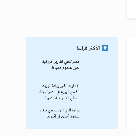
الأكثر قراءة
مصر تنفي تقارير أميركية
حول هجوم دمياط
الإمارات تقرر زيادة توريد
القمح المزروع في مصر لهيئة
السلع التموينية المصرية
وزارة الري: لن نسمح ببناء
سدود أخرى في إثيوبيا
محمد صلاح يصل طرابزون