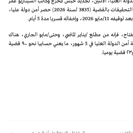
دولة العليا، الاثنين، تجديد حبس المخرج وكاتب السيناريو عمر
صلاح مرعي 15 يوماً على ذمة التحقيقات بالقضية (3835 لسنة 2026) حصر أمن دولة عليا،
فائه قسريا مدة 5 أيام.
اح، فإنه من مطلع /يناير الماضي، وحتى/مايو الجاري، هناك
٤٥٠٢ قضية سياسية نظرتها نيابة أمن الدولة العليا في 5 شهور، ما يعني حسابيا نحو ٩٠٠ قضية