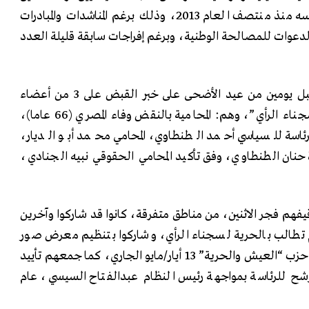
سابقين أغلبهم يقبع في محبسه منذ منتصف العام 2013، وذلك برغم المناشدات والمبادرات
والدعوات للمصالحة الوطنية، وبرغم إفراجات سابقة قليلة العدد
وفي المقابل، استيقظت مصر قبل يومين من عيد الأضحى على خبر القبض على 3 من أعضاء
ومؤسسي “لجنة الدفاع عن سجناء الرأي”، وهم: المحامية بالنقض وفاء المصري (66 عاما)،
لرئاسة للسياسي أحمد الطنطاوي، المحامي محمد أبو الديار،
ة حنان الطنطاوي، وفق تأكيد المحامي الحقوقي نبيه الجنادي،
قيفهم فجر الاثنين، من مناطق متفرقة، كانوا قد شاركوا وآخرين
م تطالب بالحرية لسجناء الرأي، وشاركوا بتنظيم معرض صور
“السجن مش مكانهم”، بمقر حزب “العيش والحرية” 13 أيار/مايو الجاري، كما جمعهم تأييد
شح للرئاسة بمواجهة رئيس النظام عبدالفتاح السيسي، عام