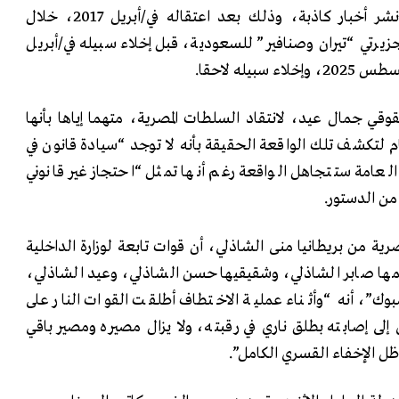
(4373 لسنة 2026)، وبتهم نشر أخبار كاذبة، وذلك بعد اعتقاله في/أبريل 2017، خلال
يرتي “تيران وصنافير” للسعودية، قبل إخلاء سبيله في/أبريل
ي جمال عيد، لانتقاد السلطات المصرية، متهما إياها بأنها
لتكشف تلك الواقعة الحقيقة بأنه لا توجد “سيادة قانون في
 العامة ستتجاهل الواقعة رغم أنها تمثل “احتجاز غير قانوني
رية من بريطانيا منى الشاذلي، أن قوات تابعة لوزارة الداخلية
مها صابر الشاذلي، وشقيقيها حسن الشاذلي، وعيد الشاذلي،
”، أنه “وأثناء عملية الاختطاف أطلقت القوات النار على
لى إصابته بطلق ناري في رقبته، ولا يزال مصيره ومصير باقي
 ظل الإخفاء القسري الكامل”.