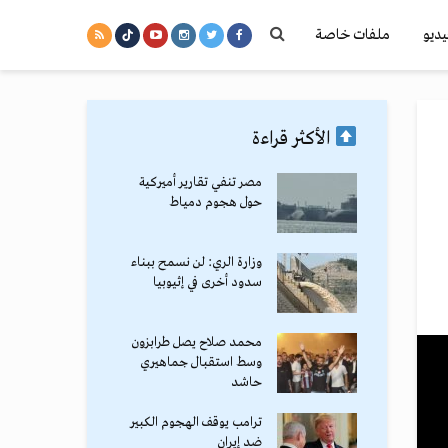
يديو
ملفات خاصة
الأكثر قراءة
مصر تنفي تقارير أميركية
حول هجوم دمياط
وزارة الري: لن نسمح ببناء
سدود أخرى في إثيوبيا
محمد صلاح يصل طرابزون
وسط استقبال جماهيري
حاشد
ترامب يوقف الهجوم الكبير
ضد إيران