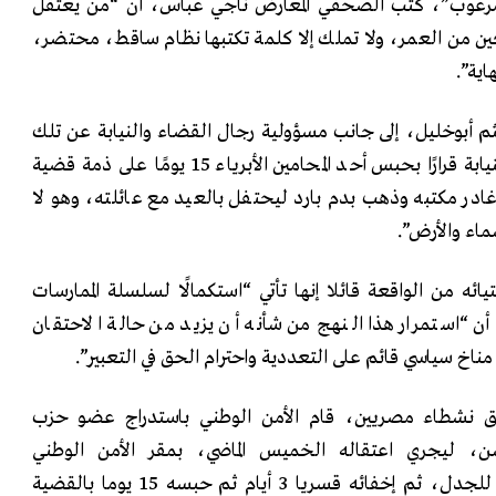
مرعوب”، كتب الصحفي المعارض ناجي عباس، أن “من يعتقل
ن من العمر، ولا تملك إلا كلمة تكتبها نظام ساقط، محتضر،
اية”.
م أبوخليل، إلى جانب مسؤولية رجال القضاء والنيابة عن تلك
القرارات، قائلا: وقع رئيس النيابة قرارًا بحبس أحد المحامين الأبرياء 15 يومًا على ذمة قضية
در مكتبه وذهب بدم بارد ليحتفل بالعيد مع عائلته، وهو لا
ماء والأرض”.
ائه من الواقعة قائلا إنها تأتي “استكمالًا لسلسلة الممارسات
دا أن “استمرار هذا النهج من شأنه أن يزيد من حالة الاحتقان
اخ سياسي قائم على التعددية واحترام الحق في التعبير”.
حق نشطاء مصريين، قام الأمن الوطني باستدراج عضو حزب
ن، ليجري اعتقاله الخميس الماضي، بمقر الأمن الوطني
بالإسكندرية بعد خدعة مثيرة للجدل، ثم إخفائه قسريا 3 أيام ثم حبسه 15 يوما بالقضية