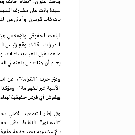
وتحت عنوان: “نظام خائف و
سيدة باتت على مشارف السبعي
بات قاب قوسين أو أدنى من النه
ليلفت الحقوقي والإعلامي هيث
ملفقة قبل العيد بساعات، وغا
يعلم أن هناك من يلعنه في الس
وعبَّر حزب “الكرامة”، عن استي
الأمنية غير المفهومة”، ومؤك
ويقوض أي فرص حقيقية لبناء من
وفي إطار التصعيد الأمني ب
“الدستور” الناشط نائل حس