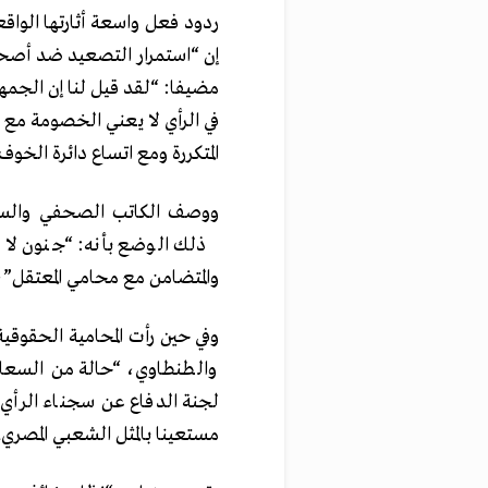
ردود فعل واسعة أثارتها الوا
إن “استمرار التصعيد ضد أصحاب 
مضيفا: “لقد قيل لنا إن الجمه
في الرأي لا يعني الخصومة مع
المتكررة ومع اتساع دائرة الخو
ذلك الوضع بأنه: “جنون لا ي
والمتضامن مع محامي المعتقل”، 
وفي حين رأت المحامية الحقوقية
والطنطاوي، “حالة من السعار ا
لجنة الدفاع عن سجناء الرأي،
مستعينا بالمثل الشعبي المصري.