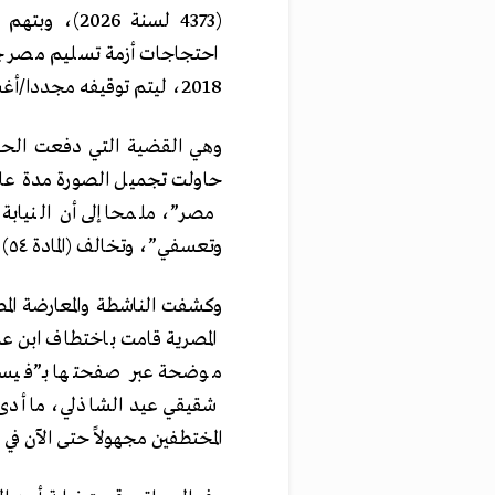
احتجاجات أزمة تسليم مصر جز
2018، ليتم توقيفه مجددا/أغسطس 2025، وإخلاء سبيله لاحقا.
وهي القضية التي دفعت الحقوق
حاولت تجميل الصورة مدة عام 
مصر”، ملمحا إلى أن النيابة
وتعسفي”، وتخالف (المادة ٥٤) من الدستور.
وكشفت الناشطة والمعارضة المص
المصرية قامت باختطاف ابن ع
موضحة عبر صفحتها بـ”فيسبوك
شقيقي عيد الشاذلي، ما أدى إ
المختطفين مجهولاً حتى الآن في