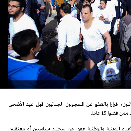
نين، قرارا بالعفو عن المسجونين الجنائيين قبل عيد الأضحى
ن قضوا 15 عاما.
لأعياد الدينية والوطنية عفوا عن سجناء سياسيين أو معتقلين