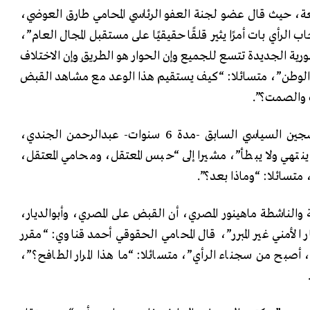
قعة، حيث قال عضو لجنة العفو الرئاسي المحامي طارق العوضي،
الرأي بات أمرًا يثير قلقًا حقيقيًا على مستقبل المجال العام”،
ورية الجديدة تتسع للجميع وإن الحوار هو الطريق وإن الاختلاف
 الوطن”، متسائلا: “كيف يستقيم هذا الوعد مع مشاهد القبض
ف والصمت؟”.
ووصف الكاتب الصحفي والسجين السياسي السابق -مدة 6 سنوات- عبدالرحمن الجندي،
نتهي ولا يبطأ”، مشيرا إلى “حبس المعتقل، ومحامي المعتقل،
متسائلا: “وماذا بعد؟”.
 والناشطة ماهينور المصري، أن القبض على المصري، وأبوالديار،
لأمني غير المبرر”، قال المحامي الحقوقي أحمد قناوي: “مقرر
 أصبح من سجناء الرأي”، متسائلا: “ما هذا المرار الطافح؟”،