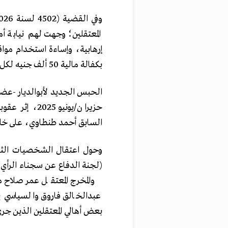
المعتقلين؛ وجهت لهم نيابة أ
إرهابية، وإساءة استخدام موا
بكفالة مالية 50 ألف جنيه لكل منهما، وحبس أبوالديار، 15 يوما.
حزيران/يونيو
السابق أحمد طنطاوي، على خلفي
وحول اعتقال الشخصيات الثل
(لجنة الدفاع عن سجناء الرأي)
والمخرج المعتقل عمر صلاح
عبدالخالق فاروق والسياسي ي
بعض أهالي المعتقلين الذين جر