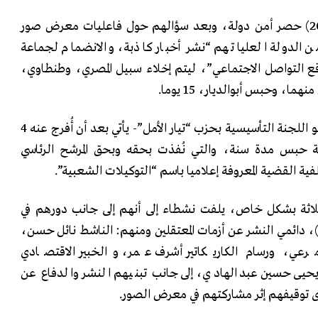
وفي القضية (4502 لسنة 2026) حصر أمن دولة، وبعد سؤالهم حول فاعليات معرض صور
من الدولة العليا تهم “نشر أخبار كاذبة، والانضمام لجماعة
قع التواصل الاجتماعي”، ليتم إخلاء سبيل المصري، وطنطاوي،
الحبس الجديد لأبوالديار -عضو اللجنة التأسيسية بحزب “تيار الأمل”- يأتي بعد أن أُفرج عنه 4
 2025، إثر عقوبة حبس مدة سنة، والتي نُفذت بحقه وبحق المرشح الرئاسي
ة القضية المعروفة إعلاميا باسم “التوكيلات الشعبية”.
اثة بشكل خاص، يلفت نشطاء إلى أنهم إلى جانب دورهم في
، دائمي النشر عن أزمات المعتقلين ومنهم: الناشط نائل حسن،
 مرعي، ورسام الكاريكاتير أشرف عمر، والخبير الاقتصادي
حيى حسين عبدالهادي، إلى جانب تبنيهم النشر والدفاع عن
ى توقيفهم إثر مشاركتهم في معرض الصور.