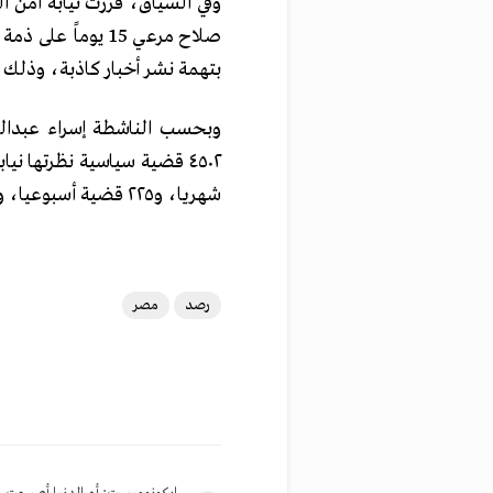
وفي السياق، قررت نيابة أمن ال
بتهمة نشر أخبار كاذبة، وذلك بعد توقيفه 11/مايو 2026، وإخ
وبحسب الناشطة إسراء عبدالفت
شهريا، و٢٢٥ قضية أسبوعيا، و٢٣ قضية يوميا.
رصد
مصر