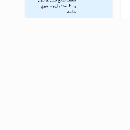
محمد صلاح يصل طرابزون
وسط استقبال جماهيري
حاشد
ترامب يوقف الهجوم الكبير
ضد إيران
نادي طرابزون يعلن التفاوض
مع محمد صلاح