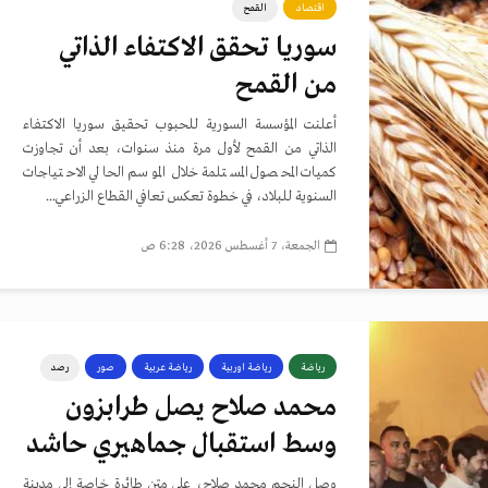
اقتصاد
القمح
سوريا تحقق الاكتفاء الذاتي
من القمح
أعلنت المؤسسة السورية للحبوب تحقيق سوريا الاكتفاء
الذاتي من القمح لأول مرة منذ سنوات، بعد أن تجاوزت
كميات المحصول المستلمة خلال الموسم الحالي الاحتياجات
السنوية للبلاد، في خطوة تعكس تعافي القطاع الزراعي...
الجمعة، 7 أغسطس 2026، 6:28 ص
رياضة
رياضة اوربية
رياضة عربية
صور
رصد
محمد صلاح يصل طرابزون
وسط استقبال جماهيري حاشد
وصل النجم محمد صلاح، على متن طائرة خاصة إلى مدينة