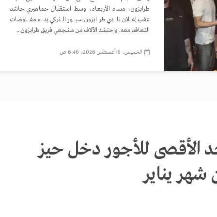
طرابزون، مساء الأربعاء، وسط استقبال جماهيري حاشد
عقب إعلان نادي طرابزون سبور التركي بدء مفاوضات
التعاقد معه. واحتشد الآلاف من مشجعي فريق طرابزون...
الخميس، 6 أغسطس 2026، 6:46 ص
لحد الأقصى للأجور دخل حيز
ن شهر يناير