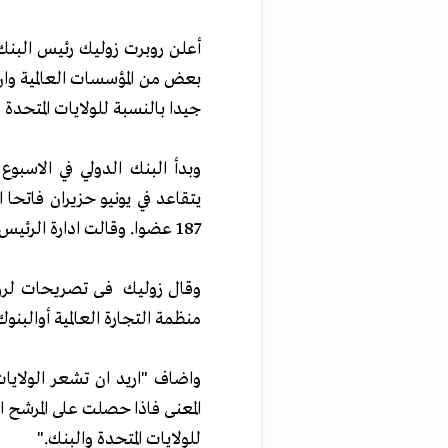
أعلن روبرت زوليك رئيس البنك ا
بعض من المؤسسات العالمية وان 
جيدا بالنسبة للولايات المتحدة 
وبدأ البنك الدولي في الاسبو
يتقاعد في يونيو حزيران فاتح
187 عضوا. وقالت ادارة الرئيس باراك اوباما انها ستفتح الباب امام المنافسة.
وقال زوليك فى تصريحات لرويتر
منظمة التجارة العالمية أوالبنو
واضاف "اريد ان تشعر الولايات
المعنى فاذا حصلت على المرشح ا
للولايات المتحدة والبنك."