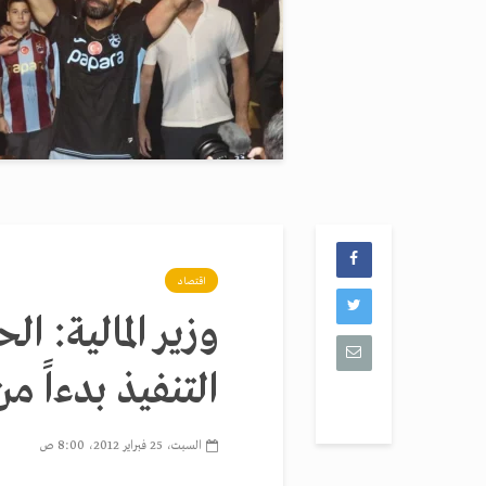
اقتصاد
وزير المالية: ا
التنفيذ بدءاً م
السبت، 25 فبراير 2012، 8:00 ص