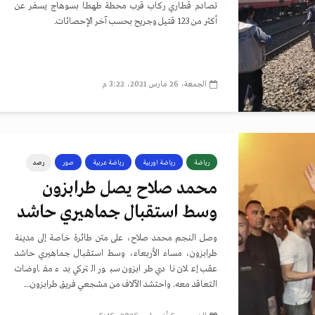
تصادم قطاري ركاب قرب محطة طهطا بسوهاج يسفر عن
أكثر من 123 قتيل وجريح بحسب آخر الإحصائات.
الجمعة، 26 مارس 2021، 3:22 م
رياضة
رياضة اوربية
رياضة عربية
صور
رصد
محمد صلاح يصل طرابزون
وسط استقبال جماهيري حاشد
وصل النجم محمد صلاح، على متن طائرة خاصة إلى مدينة
طرابزون، مساء الأربعاء، وسط استقبال جماهيري حاشد
عقب إعلان نادي طرابزون سبور التركي بدء مفاوضات
التعاقد معه. واحتشد الآلاف من مشجعي فريق طرابزون...