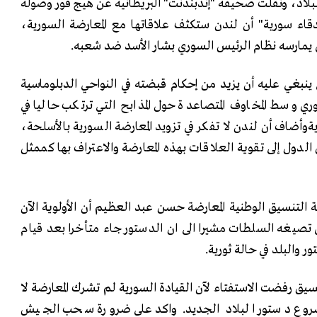
بلاد، ونقلت صحيفة "إندبندنت" البريطانية عن هيج فور وصوله
اء سورية" أن لندن ستكثف علاقاتها مع المعارضة السورية،
 يمارسه نظام الرئيس السوري بشار الأسد ضد شعبه.
ينبغي عليه أن يزيد من إحكام قبضته في النواحي الدبلوماسية
ري وسط المخاوف المتصاعدة حول المذابح التي ترتكب حاليا في
وأضاف أن لندن لا تفكر في تزويد المعارضة السورية بالأسلحة،
دول إلى تقوية العلاقات بهذه المعارضة والاعتراف بها كممثل
التنسيق الوطنية المعارضة حسن عبد العظيم أن الأولوية الآن
تصيغه السلطات مشيرا الى ان الدستور جاء متأخرا بعد قيام
ر والبلد في حالة ثورية.
سيق رفضت الاستفتاء لآن القيادة السورية لم تشرك المعارضة لا
مشروع دستور البلاد الجديد. واكد على ضرورة سحب الجيش