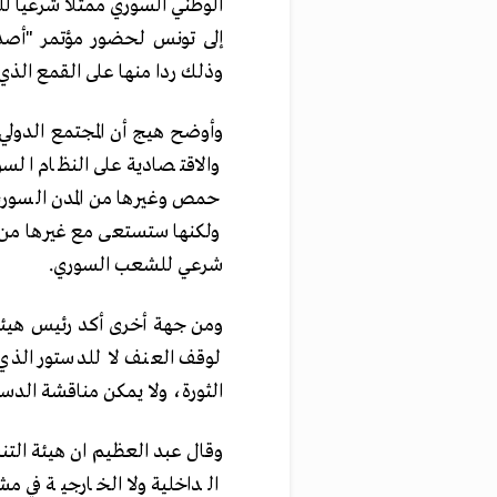
الوطني السوري ممثلا شرعيا لل
إلى تونس لحضور مؤتمر "أصدق
وذلك ردا منها على القمع الذي
وأوضح هيج أن المجتمع الدولي 
والاقتصادية على النظام السو
حمص وغيرها من المدن السورية
ولكنها ستستعى مع غيرها من ال
شرعي للشعب السوري.
ومن جهة أخرى أكد رئيس هيئة 
لوقف العنف لا للدستور الذي 
الثورة، ولا يمكن مناقشة الدستو
وقال عبد العظيم ان هيئة التن
الداخلية ولا الخارجية في 