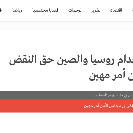
اقتصاد
تقارير
ترجمات
قضايا مجتمعية
رياضة
ف
دام روسيا والصين حق النقض
 أمر مهين
س في ختام مؤتمر "أصدقاء...