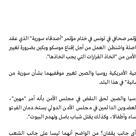
تمر صحافي في تونس في ختام مؤتمر "أصدقاء سورية" الذي عقد
جمعة 24 فبراير مواصلة واشنطن العمل من أجل إقناع موسكو وبكين بضرورة تغيير
ن من "اتخاذ القرارات التي يجب اتخاذها".
ية الأمريكية روسيا والصين تغيير موقفيهما بشأن سورية من
نية" في هذا البلد.
يا والصين لحق النقض في مجلس الأمن بأنه أمر "مهين"،
 العضوين الدائمين في مجلس الأمن الدولي يستخدمان الفيتو
اء وأطفالا، وكذلك يقتل شباب باسل وتهدم البيوت".
أي جانب يقفان؟ من الواضح أنهما ليسا على جانب الشعب