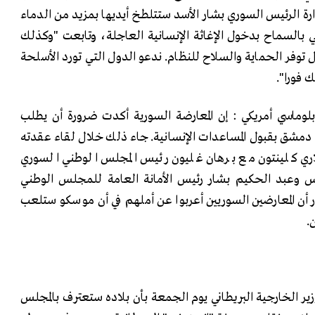
ارة الرئيس السوري بشار الأسد ستتلطخ أيديها بمزيد من الدماء
ي بالسماح بدخول الإغاثة الإنسانية العاجلة، وتابعت "وكذلك
ال توفر الحماية والسلاح للنظام. ندعو الدول التي تورد الأسلحة
ك فورا".
ماسي أمريكي : إن المعارضة السورية أكدت ضرورة أن يطلب
ع دمشق بقبول المساعدات الإنسانية. جاء ذلك خلال لقاء عقدته
يلاري كلينتون مع برهان غليون رئيس المجلس الوطني السوري
 وعبد الحكيم بشار رئيس الأمانة العامة للمجلس الوطني
 أن المعارضين السوريين أعربوا عن أملهم في أن موسكو ستلعب
.
ر الخارجية البريطاني يوم الجمعة بأن بلاده ستعترف بالمجلس