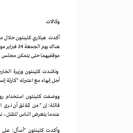
وكالات
أكدت هيلاري كلينتون خلال مؤ
هناك يوم ال
موقفيهما حتى يتمكن مجلس الأم
وناشدت كلينتون وزيرة الخارج
أجل إنهاء مع اعتبرته "كارثة إنسا
ووصفت كلينتون استخدام روس
قائلة: إن "من المقلق أن نرى
عندما يتعرض الناس للقتل، نس
وأكدت كلينتون "أسأل: على 