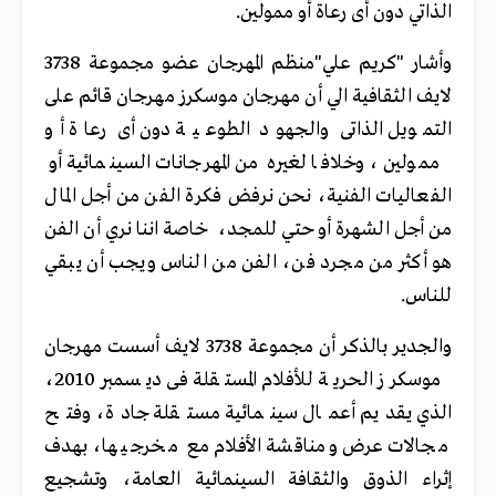
الذاتي دون أى رعاة أو ممولين.
وأشار "كريم علي"منظم المهرجان عضو مجموعة 3738
لايف الثقافية الي أن مهرجان موسكرز مهرجان قائم على
التمويل الذاتى والجهود الطوعية دون أى رعاة أو
ممولين ، وخلافا لغيره من المهرجانات السينمائية أو
الفعاليات الفنية، نحن نرفض فكرة الفن من أجل المال
من أجل الشهرة أو حتي للمجد، خاصة اننا نري أن الفن
هو أكثر من مجرد فن، الفن من الناس ويجب أن يبقي
للناس.
والجدير بالذكر أن مجموعة 3738 لايف أسست مهرجان
موسكرز الحرية للأفلام المستقلة فى ديسمبر 2010،
الذي يقديم أعمال سينمائية مستقلة جادة، وفتح
مجالات عرض ومناقشة الأفلام مع مخرجيها، بهدف
إثراء الذوق والثقافة السينمائية العامة، وتشجيع