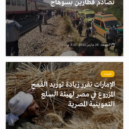
تصادم قطارين بسوهاج
الجمعة، 26 مارس 2021، 3:22 م
اقتصاد
الإمارات
الإمارات تقرر زيادة توريد القمح
المزروع في مصر لهيئة السلع
التموينية المصرية