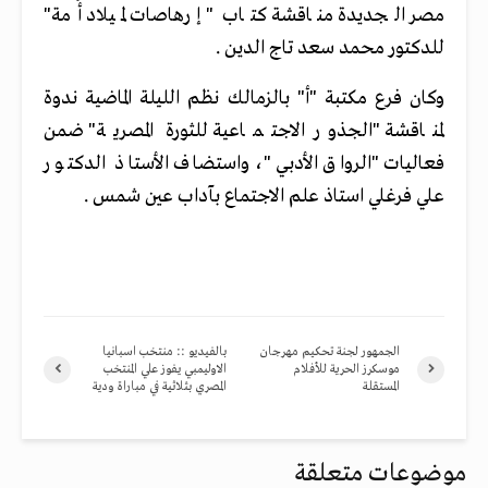
مصر الجديدة مناقشة كتاب "إرهاصات لميلاد أُمة"
للدكتور محمد سعد تاج الدين .
وكان فرع مكتبة "أ" بالزمالك نظم الليلة الماضية ندوة
لمناقشة "الجذور الاجتماعية للثورة المصرية" ضمن
فعاليات "الرواق الأدبي"، واستضاف الأستاذ الدكتور
علي فرغلي استاذ علم الاجتماع بآداب عين شمس .
الجمهور لجنة تحكيم مهرجان
بالفيديو :: منتخب اسبانيا
موسكرز الحرية للأفلام
الاوليمبي يفوز علي المنتخب
المستقلة
المصري بثلاثية في مباراة ودية
موضوعات متعلقة