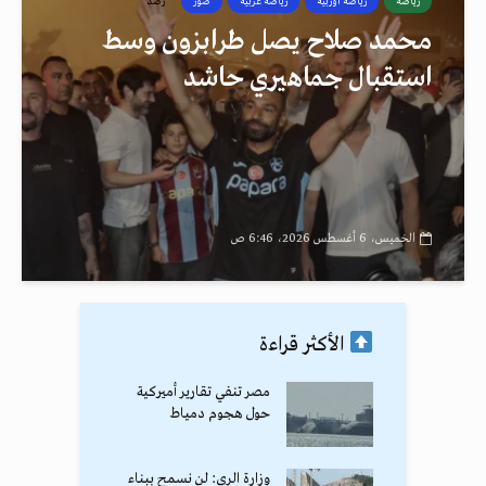
رياضة
رياضة اوربية
رياضة عربية
صور
رصد
محمد صلاح يصل طرابزون وسط
استقبال جماهيري حاشد
الخميس، 6 أغسطس 2026، 6:46 ص
الأكثر قراءة
مصر تنفي تقارير أميركية
حول هجوم دمياط
وزارة الري: لن نسمح ببناء