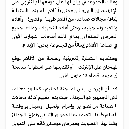
وقالت المجموعه في بيان لها على موقعها الإلكتروني على
الإنترنت، إن المهرجان معني بأفلام السينما المستقلة
بكافة مجالات صناعته من أفلام طويلة وقصيرة، وأفلام
وثائقية وتسجيلية، وحتى أفلام التحريك، وذلك لجميع
المخرجين المستقلين بما في ذلك أصحاب التجارب الأولى
في صناعة الأفلام إيماناً من المجموعة بحرية الإبداع.
وستقديم استمارة إلكترونية ونسخة من الأفلام لموقع
المهرجان على الإنترنت، أو تقديمها على اسطوانة مدمجة
في موعد أقصاه 15 مارس المقبل .
كما أن المهرجان ليس له لجنة تحكيم، كما هو معتاد،
لكن الجمهور هو اللجنة، حيث يتم تقييم كافة مجالات
الصناعة من تصوير وإخراج وتمثيل وسيناريو وقصة
الفيلم طبقا لتصويت الجمهور المتلقي وتوزع الجوائز
وفقا لهذا التصويت ومهرجان موسكرز قائم على التمويل