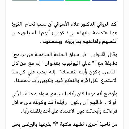
أكد الروائي الدكتور علاء الأسواني أن سبب نجاح الثورة
هو اعتماد شبابها علي تكوين رأيهم السياسي من
أنفسهم وقناعتهم يما يرونه ويسمعونه .
وقال الأسوانى – فى سياق الحلقة السادسة من برنامج"
دقيقة مع أ" علي اليوتيوب بعنوان " إسمع من كل
الناس .. وكون رأيك بنفسك" – إنه يجب علي كل منا
الاستماع لكل الآراء والتفكير فيها وتكوين رأينا بأنفسنا .
وأوضح أنه مهما كان رأيك السياسي سواء مخالف لرأيي
أو لا ، فالمهم أن يكون رأيك أنت وكونته من خلال
قراءاتك وأبحاثك دون الاعتماد على أحد يلقنك رأيا .
من ناحية أخرى، تشهد مكتبة "أ" بفرعها بالميرغنى بحى