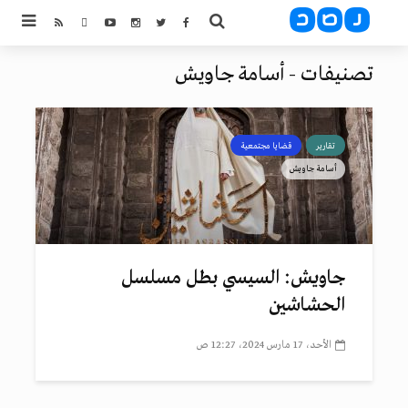
تصنيفات - أسامة جاويش
تقارير
قضايا مجتمعية
أسامة جاويش
جاويش: السيسي بطل مسلسل
الحشاشين
الأحد، 17 مارس 2024، 12:27 ص