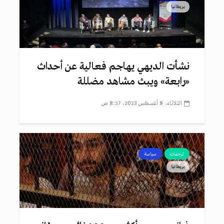
بريطانيا
نشأت الديهي يهاجم فعالية عن أحداث
«رابعة» ويبث مشاهد مضللة
الثلاثاء، 8 أغسطس 2023، 8:57 ص
ترجمات
سياسة
بريطانيا