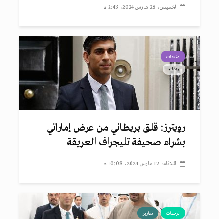
الخميس، 28 مارس 2024، 2:43 م
منوعات
بريطانيا
رويترز: قلق بريطاني من عرض إماراتي
بشراء صحيفة تليجراف العريقة
الثلاثاء، 12 مارس 2024، 10:08 م
ترجمات
تقارير